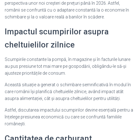
perspectiva unor noi creșteri de prețuri până în 2026. Astfel,
românii se confruntă cu o adaptare constantă la o economie în
schimbare și la o valoare reală a banilor în scădere.
Impactul scumpirilor asupra
cheltuielilor zilnice
Scumpirile constante la pompă, în magazine și în facturile lunare
au pus presiune tot mai mare pe gospodării, obligându-le să-și
ajusteze prioritățile de consum.
Această situație a generat o schimbare semnificativă în modul în
care românii își planifică cheltuielile zilnice, având impact atât
asupra alimentației, cât și asupra cheltuielilor pentru utilități.
Astfel, discutarea impactului scumpirilor devine esențială pentru a
înțelege presiunea economică cu care se confruntă familiile
românești.
Cantitatea de carburant