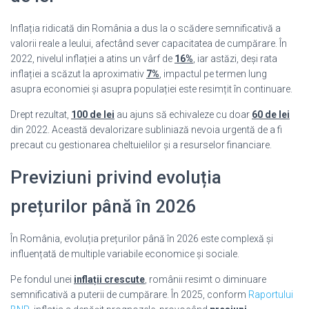
Inflația ridicată din România a dus la o scădere semnificativă a
valorii reale a leului, afectând sever capacitatea de cumpărare. În
2022, nivelul inflației a atins un vârf de
16%
, iar astăzi, deși rata
inflației a scăzut la aproximativ
7%
, impactul pe termen lung
asupra economiei și asupra populației este resimțit în continuare.
Drept rezultat,
100 de lei
au ajuns să echivaleze cu doar
60 de lei
din 2022. Această devalorizare subliniază nevoia urgentă de a fi
precaut cu gestionarea cheltuielilor și a resurselor financiare.
Previziuni privind evoluția
prețurilor până în 2026
În România, evoluția prețurilor până în 2026 este complexă și
influențată de multiple variabile economice și sociale.
Pe fondul unei
inflații crescute
, românii resimt o diminuare
semnificativă a puterii de cumpărare. În 2025, conform
Raportului