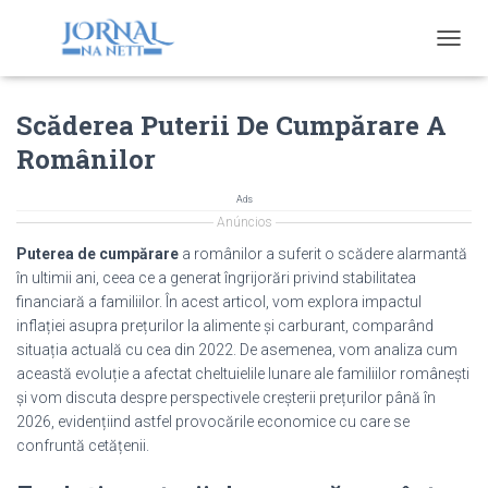
T
O
G
Scăderea Puterii De Cumpărare A
G
L
Românilor
E
N
A
Ads
V
Anúncios
I
Puterea de cumpărare
a românilor a suferit o scădere alarmantă
G
în ultimii ani, ceea ce a generat îngrijorări privind stabilitatea
A
financiară a familiilor. În acest articol, vom explora impactul
T
I
inflației asupra prețurilor la alimente și carburant, comparând
O
situația actuală cu cea din 2022. De asemenea, vom analiza cum
N
această evoluție a afectat cheltuielile lunare ale familiilor românești
și vom discuta despre perspectivele creșterii prețurilor până în
2026, evidențiind astfel provocările economice cu care se
confruntă cetățenii.