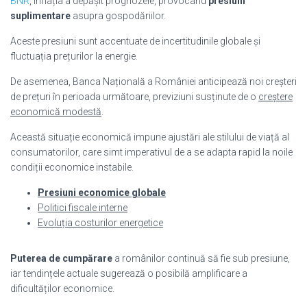
BNR
, inflația a depășit prognozele, provocând
presiuni
suplimentare
asupra gospodăriilor.
Aceste presiuni sunt accentuate de incertitudinile globale și
fluctuația prețurilor la energie.
De asemenea, Banca Națională a României anticipează noi creșteri
de prețuri în perioada următoare, previziuni susținute de o
creștere
economică modestă
.
Această situație economică impune ajustări ale stilului de viață al
consumatorilor, care simt imperativul de a se adapta rapid la noile
condiții economice instabile.
Presiuni economice globale
Politici fiscale interne
Evoluția costurilor energetice
Puterea de cumpărare
a românilor continuă să fie sub presiune,
iar tendințele actuale sugerează o posibilă amplificare a
dificultăților economice.