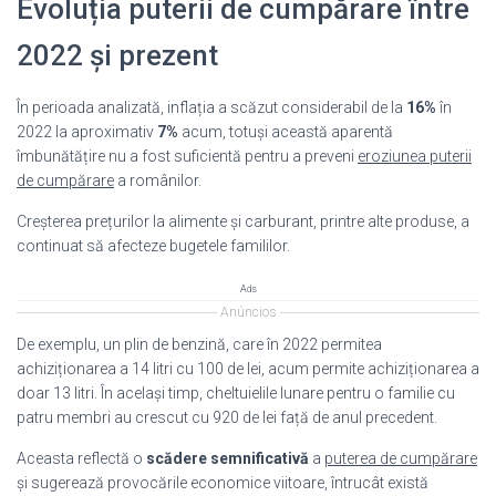
Evoluția puterii de cumpărare între
2022 și prezent
În perioada analizată, inflația a scăzut considerabil de la
16%
în
2022 la aproximativ
7%
acum, totuși această aparentă
îmbunătățire nu a fost suficientă pentru a preveni
eroziunea puterii
de cumpărare
a românilor.
Creșterea prețurilor la alimente și carburant, printre alte produse, a
continuat să afecteze bugetele famililor.
Ads
Anúncios
De exemplu, un plin de benzină, care în 2022 permitea
achiziționarea a 14 litri cu 100 de lei, acum permite achiziționarea a
doar 13 litri. În același timp, cheltuielile lunare pentru o familie cu
patru membri au crescut cu 920 de lei față de anul precedent.
Aceasta reflectă o
scădere semnificativă
a
puterea de cumpărare
și sugerează provocările economice viitoare, întrucât există