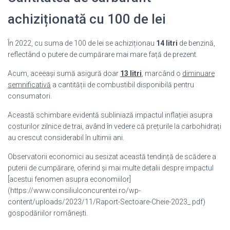
achiziționată cu 100 de lei
În 2022, cu suma de 100 de lei se achiziționau
14 litri
de benzină,
reflectând o putere de cumpărare mai mare față de prezent.
Acum, aceeași sumă asigură doar
13 litri
, marcând o
diminuare
semnificativă
a cantității de combustibil disponibilă pentru
consumatori.
Această schimbare evidentă subliniază impactul inflației asupra
costurilor zilnice de trai, având în vedere că prețurile la carbohidrați
au crescut considerabil în ultimii ani.
Observatorii economici au sesizat această tendință de scădere a
puterii de cumpărare, oferind și mai multe detalii despre impactul
[acestui fenomen asupra economiilor]
(https://www.consiliulconcurentei.ro/wp-
content/uploads/2023/11/Raport-Sectoare-Cheie-2023_.pdf)
gospodăriilor românești.