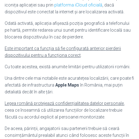
iconița aplicației sau prin
platforma iCloud oficială
, dacă
dispozitivul este conectat la internet și are localizarea activată.
Odată activată, aplicația afișează poziția geografică a telefonului
pe hartă, permite redarea unui sunet pentru identificare locală sau
blocarea dispozitivului în caz de pierdere.
Este important ca funcția să fie configurată anterior pierderii
dispozitivului pentru a funcționa corect
.
Cu toate acestea, există anumite limitări pentru utilizatorii români.
Una dintre cele mai notabile este acuratețea localizării, care poate fi
afectată de infrastructura
Apple Maps
în România, mai puțin
detaliată decât în alte țări.
Legea română protejează confidențialitatea datelor personale
,
ceea ce înseamnă că utilizarea funcțiilor de localizare trebuie
făcută cu acordul explicit al persoanei monitorizate.
De aceea, părinții, angajatorii sau partenerii trebuie să ceară
consimțământul prealabil atunci când folosesc aceste funcții în