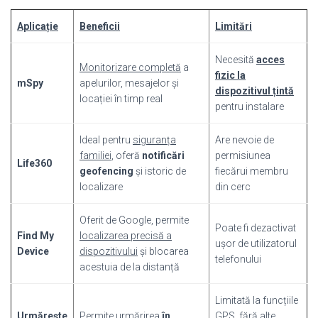
Aplicație
Beneficii
Limitări
Necesită
acces
Monitorizare completă
a
fizic la
mSpy
apelurilor, mesajelor și
dispozitivul țintă
locației în timp real
pentru instalare
Ideal pentru
siguranța
Are nevoie de
familiei
, oferă
notificări
permisiunea
Life360
geofencing
și istoric de
fiecărui membru
localizare
din cerc
Oferit de Google, permite
Poate fi dezactivat
Find My
localizarea precisă a
ușor de utilizatorul
Device
dispozitivului
și blocarea
telefonului
acestuia de la distanță
Limitată la funcțiile
Urmărește
Permite urmărirea
în
GPS, fără alte