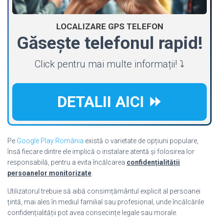
LOCALIZARE GPS TELEFON
Găsește telefonul rapid!
Click pentru mai multe informații! ⤵️
DETALII AICI ⏩
Pe
Google Play România
există o varietate de opțiuni populare,
însă fiecare dintre ele implică o instalare atentă și folosirea lor
responsabilă, pentru a evita încălcarea
confidențialității
persoanelor monitorizate
.
Utilizatorul trebuie să aibă consimțământul explicit al persoanei
țintă, mai ales în mediul familial sau profesional, unde încălcările
confidențialității pot avea consecințe legale sau morale.