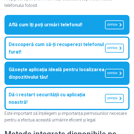
telefonului folosit.
Află cum îți poți urmări telefonul!
OFFEN
Descoperă cum să-ți recuperezi telefonul
OFFEN
furat!
Găsește aplicația ideală pentru localizarea
OFFEN
dispozitivului tău!
Dă-i restart securității cu aplicația
OFFEN
noastră!
Este important să înțelegem și importanța permisiunilor necesare
pentru a efectua această urmărire eficient și legal.
Metode integrate disponibile pe