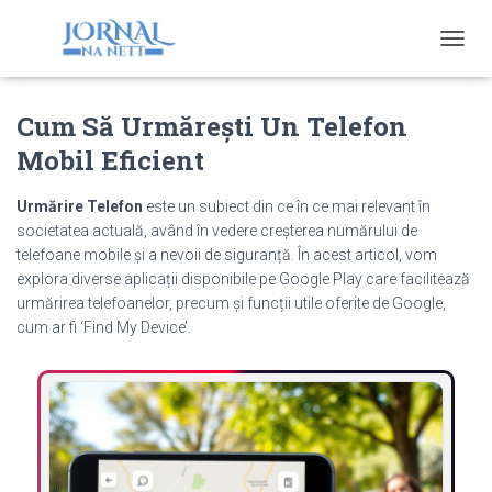
T
O
G
Cum Să Urmărești Un Telefon
G
L
Mobil Eficient
E
N
A
Urmărire Telefon
este un subiect din ce în ce mai relevant în
V
societatea actuală, având în vedere creșterea numărului de
I
telefoane mobile și a nevoii de siguranță. În acest articol, vom
G
explora diverse aplicații disponibile pe Google Play care facilitează
A
urmărirea telefoanelor, precum și funcții utile oferite de Google,
T
cum ar fi ‘Find My Device’.
I
O
N