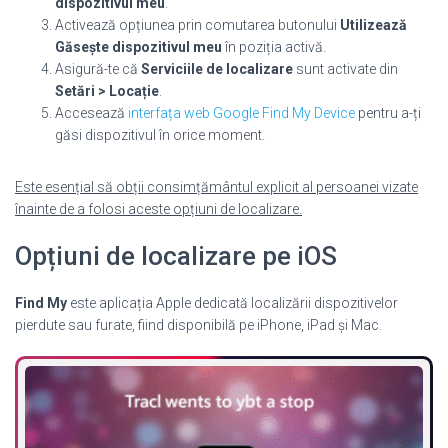
dispozitivul meu
.
Activează opțiunea prin comutarea butonului
Utilizează
Găsește dispozitivul meu
în poziția activă.
Asigură-te că
Serviciile de localizare
sunt activate din
Setări > Locație
.
Accesează
interfața web Google Find My Device
pentru a-ți
găsi dispozitivul în orice moment.
Este esențial să obții consimțământul explicit al persoanei vizate
înainte de a folosi aceste opțiuni de localizare.
Opțiuni de localizare pe iOS
Find My
este aplicația Apple dedicată localizării dispozitivelor
pierdute sau furate, fiind disponibilă pe iPhone, iPad și Mac.