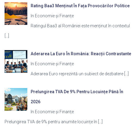
Rating Baa3 Menținut În Fața Provocărilor Politice
In Economie și Finanțe
Ratingul Baa3 al României este menținut în contextul
[…]
Aderarea La Euro În România: Reacții Contrastante
In Economie și Finanțe
Aderarea Euro reprezintă un subiect de dezbatere
[…]
Prelungirea TVA De 9% Pentru Locuințe Până În
2026
In Economie și Finanțe
Prelungirea TVA de 9% pentru anumite locuințe în
[…]