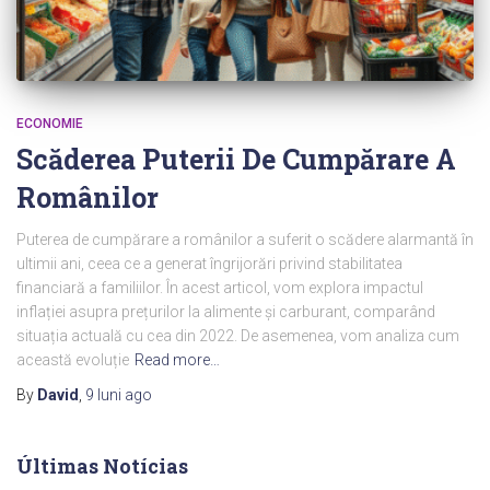
ECONOMIE
Scăderea Puterii De Cumpărare A
Românilor
Puterea de cumpărare a românilor a suferit o scădere alarmantă în
ultimii ani, ceea ce a generat îngrijorări privind stabilitatea
financiară a familiilor. În acest articol, vom explora impactul
inflației asupra prețurilor la alimente și carburant, comparând
situația actuală cu cea din 2022. De asemenea, vom analiza cum
această evoluție
Read more…
By
David
,
9 luni
ago
Últimas Notícias