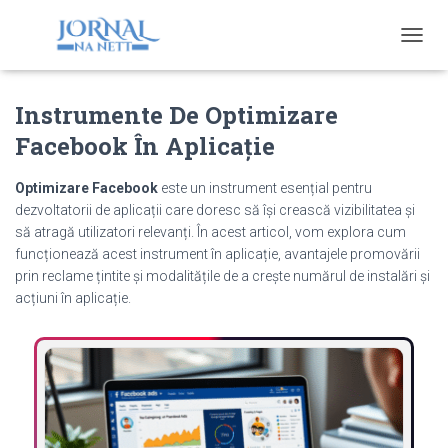
T
O
G
Instrumente De Optimizare
G
L
Facebook În Aplicație
E
N
A
Optimizare Facebook
este un instrument esențial pentru
V
dezvoltatorii de aplicații care doresc să își crească vizibilitatea și
I
să atragă utilizatori relevanți. În acest articol, vom explora cum
G
funcționează acest instrument în aplicație, avantajele promovării
A
prin reclame țintite și modalitățile de a crește numărul de instalări și
T
acțiuni în aplicație.
I
O
N