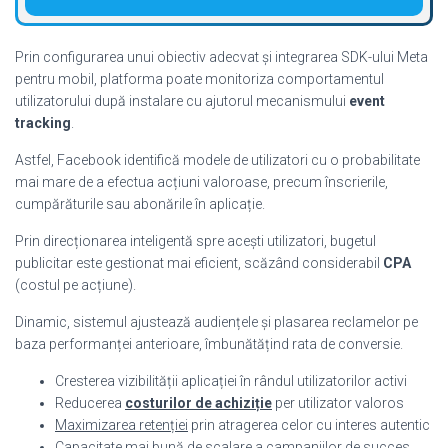
Prin configurarea unui obiectiv adecvat și integrarea SDK-ului Meta
pentru mobil, platforma poate monitoriza comportamentul
utilizatorului după instalare cu ajutorul mecanismului
event
tracking
.
Astfel, Facebook identifică modele de utilizatori cu o probabilitate
mai mare de a efectua acțiuni valoroase, precum înscrierile,
cumpărăturile sau abonările în aplicație.
Prin direcționarea inteligentă spre acești utilizatori, bugetul
publicitar este gestionat mai eficient, scăzând considerabil
CPA
(costul pe acțiune).
Dinamic, sistemul ajustează audiențele și plasarea reclamelor pe
baza performanței anterioare, îmbunătățind rata de conversie.
Cresterea vizibilității aplicației în rândul utilizatorilor activi
Reducerea
costurilor de achiziție
per utilizator valoros
Maximizarea retenției
prin atragerea celor cu interes autentic
Capacitate mai bună de scalare a campaniilor de succes