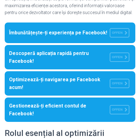
maximizarea eficienței acestora, oferind informații valoroase
pentru orice dezvoltator care își dorește succesul în mediul digital.
Îmbunătățește-ți experiența pe Facebook!
OFFEN
Descoperă aplicația rapidă pentru
OFFEN
Facebook!
Optimizează-ți navigarea pe Facebook
OFFEN
acum!
Gestionează-ți eficient contul de
OFFEN
Facebook!
Rolul esențial al optimizării