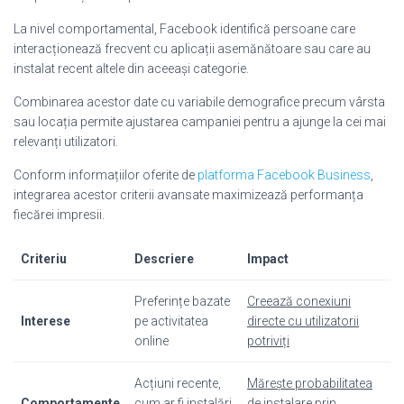
La nivel comportamental, Facebook identifică persoane care
interacționează frecvent cu aplicații asemănătoare sau care au
instalat recent altele din aceeași categorie.
Combinarea acestor date cu variabile demografice precum vârsta
sau locația permite ajustarea campaniei pentru a ajunge la cei mai
relevanți utilizatori.
Conform informațiilor oferite de
platforma Facebook Business
,
integrarea acestor criterii avansate maximizează performanța
fiecărei impresii.
Criteriu
Descriere
Impact
Preferințe bazate
Creează conexiuni
Interese
pe activitatea
directe cu utilizatorii
online
potriviți
Acțiuni recente,
Mărește probabilitatea
Comportamente
cum ar fi instalări
de instalare prin