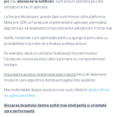
joc
sau
abonarea la notificări
, sunt acțiuni specifice pe care
utilizatorii le fac în aplicație.
La fiecare declanșare, aceste date sunt trimise către platforma
Meta prin SDK-ul Facebook implementat în aplicație, permițând
algoritmului să analizeze comportamentul utilizatorilor în timp real.
Astfel, reclamele sunt optimizate pentru a ajunge la persoane cu
probabilitate mai mare de a finaliza aceleași acțiuni.
De exemplu, dacă un utilizator finalizează frecvent niveluri,
Facebook va livra anunțuri altor persoane cu comportamente
similare.
Importanța acestor evenimente este majoră
întrucât determină
modul în care algoritmul distribuie bugetul între audiențe.
Mai multe detalii despre acest proces sunt oferite în
ghidul oficial
de optimizare Meta
.
Alocarea bugetului devine astfel mai inteligentă și orientată
spre performanță