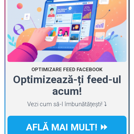
OPTIMIZARE FEED FACEBOOK
Optimizează-ți feed-ul
acum!
Vezi cum să-l îmbunătățești! ⤵️
AFLĂ MAI MULT! ⏩