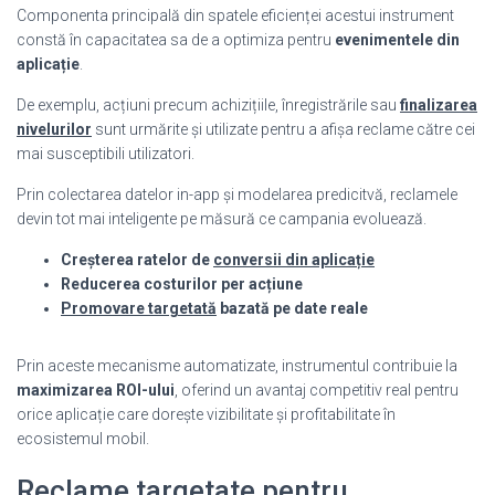
Componenta principală din spatele eficienței acestui instrument
constă în capacitatea sa de a optimiza pentru
evenimentele din
aplicație
.
De exemplu, acțiuni precum achizițiile, înregistrările sau
finalizarea
nivelurilor
sunt urmărite și utilizate pentru a afișa reclame către cei
mai susceptibili utilizatori.
Prin colectarea datelor in-app și modelarea predicitvă, reclamele
devin tot mai inteligente pe măsură ce campania evoluează.
Creșterea ratelor de
conversii din aplicație
Reducerea costurilor per acțiune
Promovare targetată
bazată pe date reale
Prin aceste mecanisme automatizate, instrumentul contribuie la
maximizarea ROI-ului
, oferind un avantaj competitiv real pentru
orice aplicație care dorește vizibilitate și profitabilitate în
ecosistemul mobil.
Reclame targetate pentru