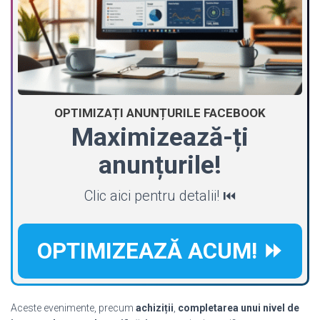
OPTIMIZAȚI ANUNȚURILE FACEBOOK
Maximizează-ți
anunțurile!
Clic aici pentru detalii! ⏮️
OPTIMIZEAZĂ ACUM! ⏩
Aceste evenimente, precum
achiziții
,
completarea unui nivel de