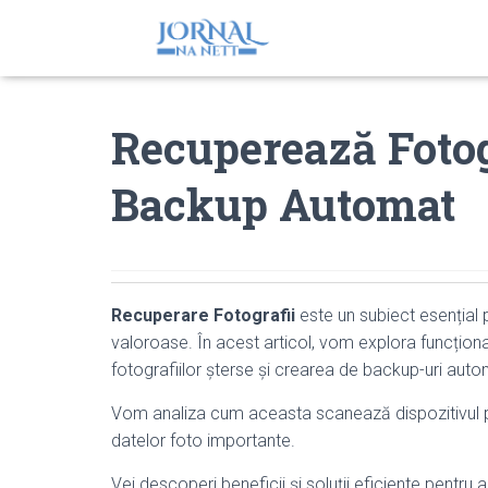
Recuperează Fotogr
Backup Automat
Recuperare Fotografii
este un subiect esențial p
valoroase. În acest articol, vom explora funcțional
fotografiilor șterse și crearea de backup-uri aut
Vom analiza cum aceasta scanează dispozitivul pen
datelor foto importante.
Vei descoperi beneficii și soluții eficiente pentru 