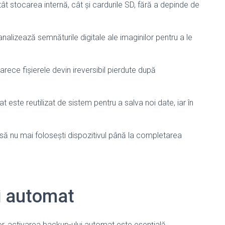
t stocarea internă, cât și cardurile SD, fără a depinde de
analizează semnăturile digitale ale imaginilor pentru a le
arece fișierele devin ireversibil pierdute după
 este reutilizat de sistem pentru a salva noi date, iar în
să nu mai folosești dispozitivul până la completarea
i automat
or, activarea backup-ului automat este esențială.