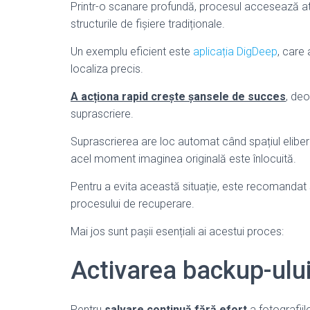
Printr-o scanare profundă, procesul accesează atâ
structurile de fișiere tradiționale.
Un exemplu eficient este
aplicația DigDeep
, care 
localiza precis.
A acționa rapid crește șansele de succes
, deo
suprascriere.
Suprascrierea are loc automat când spațiul eliberat
acel moment imaginea originală este înlocuită.
Pentru a evita această situație, este recomandat 
procesului de recuperare.
Mai jos sunt pașii esențiali ai acestui proces:
Activarea backup-ulu
Pentru
salvare continuă fără efort
a fotografiil