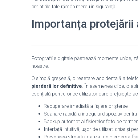
amintirile tale rămân mereu în siguranță.
Importanța protejării a
Fotografiile digitale păstrează momente unice, zâmb
noastre.
O simplă greșeală, o resetare accidentală a telef
pierderii lor definitive
. În asemenea clipe, o ap
esențială pentru orice utilizator care prețuiește a
Recuperare imediată a fișierelor șterse
Scanare rapidă a întregului dispozitiv pentru
Backup automat al fișierelor foto pe termen
Interfață intuitivă, ușor de utilizat, chiar și pe
Prevenirea stresului cauzat de pierderea fiș