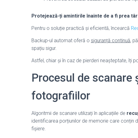
Protejează-ți amintirile înainte de a fi prea târ
Pentru o soluție practică și eficientă, încearcă
Rec
Backup-ul automat oferă o
siguranță continuă
, p
spațiu sigur.
Astfel, chiar și în caz de pierderi neașteptate, îți
Procesul de scanare ș
fotografiilor
Algoritmii de scanare utilizați în aplicațiile de
recu
identificarea porțiunilor de memorie care conțin d
fișiere.