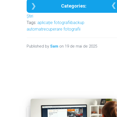
Categories:
Ştiri
Tags:
aplicație fotografii
backup
automat
recuperare fotografii
Published by
Sam
on
19 de mai de 2025