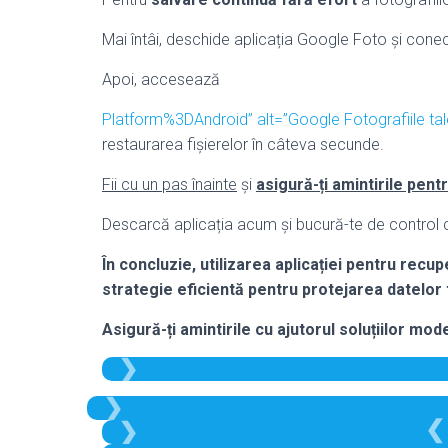
Mai întâi, deschide aplicația Google Foto și cone
Apoi, accesează
Platform%3DAndroid” alt=”Google Fotografiile ta
restaurarea fișierelor în câteva secunde.
Fii cu un pas înainte
și
asigură-ți amintirile pen
Descarcă aplicația acum și bucură-te de control co
În concluzie, utilizarea aplicației pentru rec
strategie eficientă pentru protejarea datelor 
Asigură-ți amintirile cu ajutorul soluțiilor mo