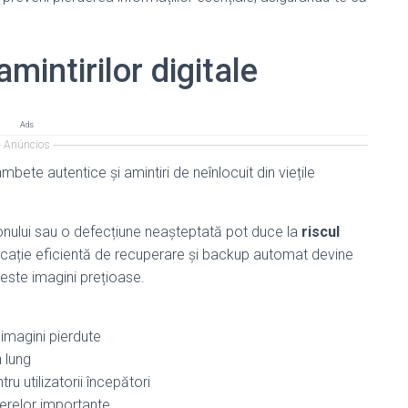
mintirilor digitale
Ads
Anúncios
ete autentice și amintiri de neînlocuit din viețile
onului sau o defecțiune neașteptată pot duce la
riscul
licație eficientă de recuperare și backup automat devine
ceste imagini prețioase.
 imagini pierdute
 lung
ntru utilizatorii începători
ierelor importante