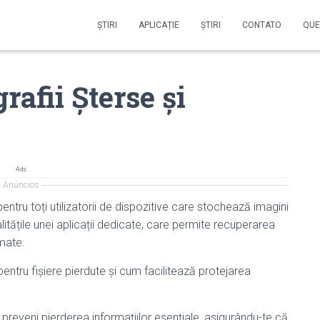
ŞTIRI
APLICAȚIE
ŞTIRI
CONTATO
QUE
afii Șterse și
Ads
Anúncios
entru toți utilizatorii de dispozitive care stochează imagini
itățile unei aplicații dedicate, care permite recuperarea
omate.
tru fișiere pierdute și cum facilitează protejarea
a preveni pierderea informațiilor esențiale, asigurându-te că