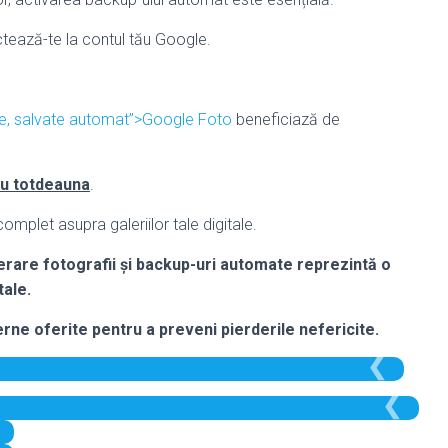
ctează-te la contul tău Google.
le, salvate automat”>Google Foto
beneficiază de
tru totdeauna
.
mplet asupra galeriilor tale digitale.
uperare fotografii și backup-uri automate reprezintă o
tale.
derne oferite pentru a preveni pierderile nefericite.