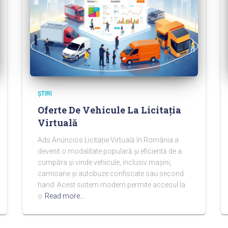
ŞTIRI
Oferte De Vehicule La Licitația
Virtuală
Ads Anúncios Licitație Virtuală în România a
devenit o modalitate populară și eficientă de a
cumpăra și vinde vehicule, inclusiv mașini,
camioane și autobuze confiscate sau second
hand. Acest sistem modern permite accesul la
o
Read more…