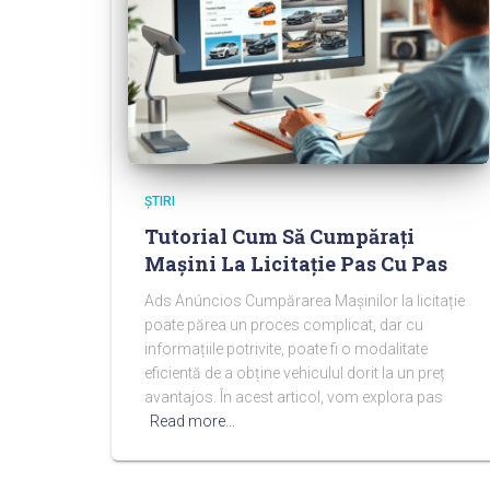
ŞTIRI
Tutorial Cum Să Cumpărați
Mașini La Licitație Pas Cu Pas
Ads Anúncios Cumpărarea Mașinilor la licitație
poate părea un proces complicat, dar cu
informațiile potrivite, poate fi o modalitate
eficientă de a obține vehiculul dorit la un preț
avantajos. În acest articol, vom explora pas
Read more…