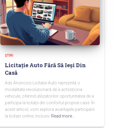
ŞTIRI
Licitație Auto Fără Să Ieși Din
Casă
Ads Anúncios Licitație Auto reprezintă o
modalitate revoluționară de a achiziționa
vehicule, oferind utilizatorilor oportunitatea de a
participa la licitații din confortul propriei case. În
acest articol, vom explora avantajele participării
la licitații online, inclusiv
Read more…