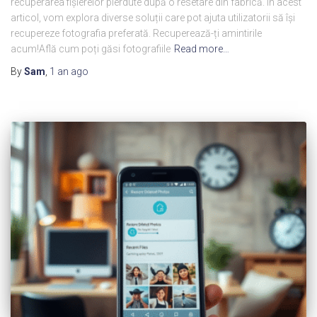
recuperarea fișierelor pierdute după o resetare din fabrică. În acest
articol, vom explora diverse soluții care pot ajuta utilizatorii să își
recupereze fotografia preferată. Recuperează-ți amintirile
acum!Află cum poți găsi fotografiile
Read more…
By
Sam
,
1 an
ago