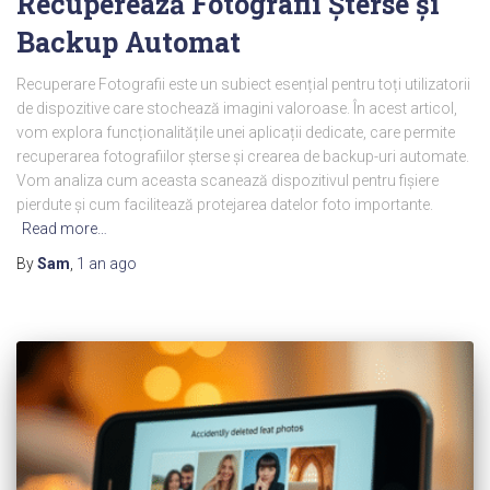
Recuperează Fotografii Șterse și
Backup Automat
Recuperare Fotografii este un subiect esențial pentru toți utilizatorii
de dispozitive care stochează imagini valoroase. În acest articol,
vom explora funcționalitățile unei aplicații dedicate, care permite
recuperarea fotografiilor șterse și crearea de backup-uri automate.
Vom analiza cum aceasta scanează dispozitivul pentru fișiere
pierdute și cum facilitează protejarea datelor foto importante.
Read more…
By
Sam
,
1 an
ago