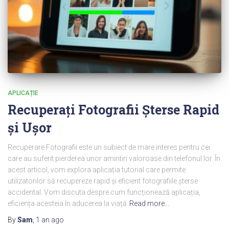
APLICAȚIE
Recuperați Fotografii Șterse Rapid
și Ușor
Recuperare Fotografii este un subiect de mare interes pentru cei
care au suferit pierderea unor amintiri valoroase din telefonul lor. În
acest articol, vom explora aplicația tutorial care permite
utilizatorilor să recupereze rapid și eficient fotografiile șterse
accidental. Vom discuta despre cum funcționează aplicația,
eficiența acesteia în aducerea la viață
Read more…
By
Sam
,
1 an
ago