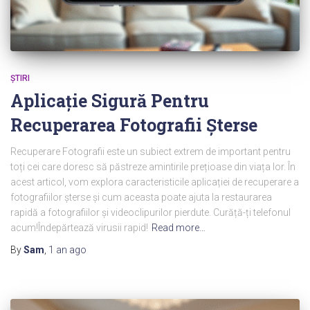
ŞTIRI
Aplicație Sigură Pentru
Recuperarea Fotografii Șterse
Recuperare Fotografii este un subiect extrem de important pentru
toți cei care doresc să păstreze amintirile prețioase din viața lor. În
acest articol, vom explora caracteristicile aplicației de recuperare a
fotografiilor șterse și cum aceasta poate ajuta la restaurarea
rapidă a fotografiilor și videoclipurilor pierdute. Curăță-ți telefonul
acum!Îndepărtează virusii rapid!
Read more…
By
Sam
,
1 an
ago