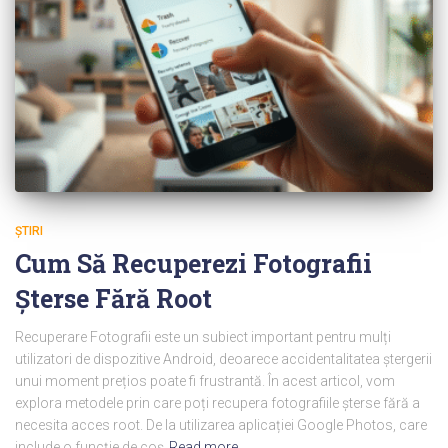
ŞTIRI
Cum Să Recuperezi Fotografii
Șterse Fără Root
Recuperare Fotografii este un subiect important pentru mulți
utilizatori de dispozitive Android, deoarece accidentalitatea ștergerii
unui moment prețios poate fi frustrantă. În acest articol, vom
explora metodele prin care poți recupera fotografiile șterse fără a
necesita acces root. De la utilizarea aplicației Google Photos, care
include o funcție de coș
Read more…