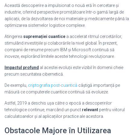
Această descoperire a impulsionat o nouă eră în cercetare și
industrie, oferind perspective promițătoare într-o gamă largă de
aplicații, de la dezvoltarea de noi materiale și medicamente până la
optimizarea sistemelor logistice complexe.
Atingerea
supremației cuantice
a accelerat ritmul cercetărilor,
stimulând investițiile și colaborările la nivel global. În prezent,
companii de renume precum IBM și Microsoft continuă să
inoveze, explorând limitele acestei tehnologii revoluționare.
Impactul profund
al acestei evoluții este vizibil în domenii cheie
precum securitatea cibernetică.
De exemplu,
criptografia post-cuantică
câștigă importanță pe
măsură ce computerele cuantice continuă să evolueze.
Astfel, 2019 a deschis ușa către o epocă a descoperirilor
tehnologice continue, marcând un punct
relevant
pentru viitorul
calculatoarelor și al aplicațiilor practice ale acestora.
Obstacole Majore în Utilizarea