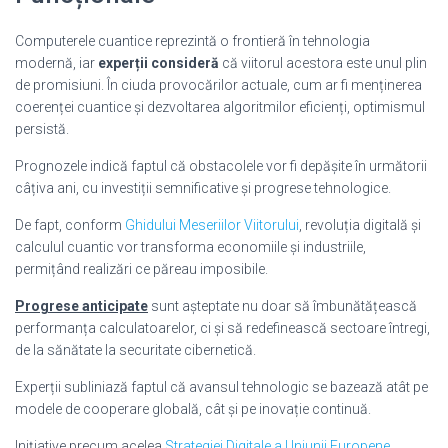
Computerele cuantice reprezintă o frontieră în tehnologia
modernă, iar
experții consideră
că viitorul acestora este unul plin
de promisiuni. În ciuda provocărilor actuale, cum ar fi menținerea
coerenței cuantice și dezvoltarea algoritmilor eficienți, optimismul
persistă.
Prognozele indică faptul că obstacolele vor fi depășite în următorii
câțiva ani, cu investiții semnificative și progrese tehnologice.
De fapt, conform
Ghidului Meseriilor Viitorului
, revoluția digitală și
calculul cuantic vor transforma economiile și industriile,
permițând realizări ce păreau imposibile.
Progrese anticipate
sunt așteptate nu doar să îmbunătățească
performanța calculatoarelor, ci și să redefinească sectoare întregi,
de la sănătate la securitate cibernetică.
Experții subliniază faptul că avansul tehnologic se bazează atât pe
modele de cooperare globală, cât și pe inovație continuă.
Inițiative precum acelea
Strategiei Digitale a Uniunii Europene