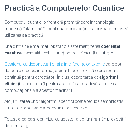
Practică a Computerelor Cuantice
Computerul cuantic, o frontieră promițătoare în tehnologia
modernă, întâmpină în continuare provocări majore care limitează
utilizarea sa practică.
Una dintre cele mai mari obstacole este menținerea
coerenței
cuantice
, esențială pentru funcționarea eficientă a qubiților.
Gestionarea deconectărilor și a interferențelor externe
care pot
duce la pierderea informației cuantice reprezintă o provocare
continuă pentru cercetători. În plus, dezvoltarea de
algoritmi
eficienți
este crucială pentru a valorifica cu adevărat puterea
computațională a acestor mașinării.
Aici, utilizarea unor algoritmi specifici poate reduce semnificativ
timpul de procesare și consumul de resurse.
Totuși, crearea și optimizarea acestor algoritmi rămân provocări
de prim rang.