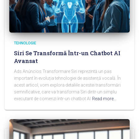
TEHNOLOGIE
Siri Se Transformă Într-un Chatbot AI
Avansat
Ads Anúncios Transformare Siri reprezintă un pas
important în evoluția tehnologiei de asistență vocală. În
acest articol, vom explora detaliile acestei transformări
semnificative, care va transforma Siri dintr-un simplu
executant de comenzi într-un chatbot AI
Read more…