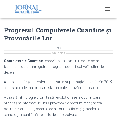
T
O
G
Progresul Computerele Cuantice și
G
L
Provocările Lor
E
N
A
Ads
V
Anúncios
I
Computerele Cuantice
reprezintă un domeniu de cercetare
G
fascinant, care a înregistrat progrese semnificative în ultimele
A
decenii.
T
I
Articolul de față va explora realizarea supremației cuantice în 2019
O
și obstacolele majore care stau în calea utilizării lor practice.
N
Această tehnologie promite să revoluționeze modul în care
procesăm informațiile, însă provocările precum menținerea
coerenței cuantice, crearea de algoritmi eficienți și scalarea
tehnologiei sunt încă departe de a fi rezolvate.