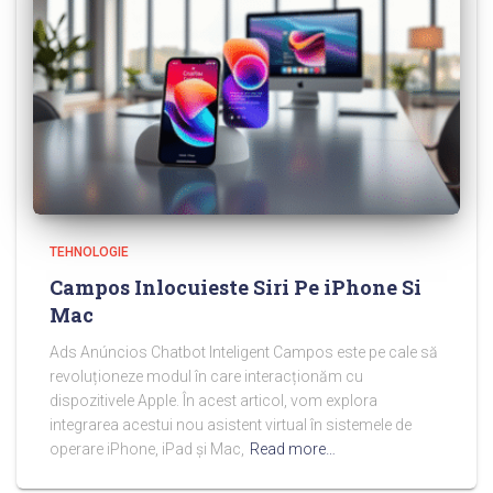
TEHNOLOGIE
Campos Inlocuieste Siri Pe iPhone Si
Mac
Ads Anúncios Chatbot Inteligent Campos este pe cale să
revoluționeze modul în care interacționăm cu
dispozitivele Apple. În acest articol, vom explora
integrarea acestui nou asistent virtual în sistemele de
operare iPhone, iPad și Mac,
Read more…