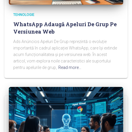
TEHNOLOGIE
WhatsApp Adaugă Apeluri De Grup Pe
Versiunea Web
Ads Anúncios Apeluri De Grup reprezintă o evoluție
importantă în cadrul aplicației WhatsApp, care își extinde
acum funcționalitatea și pe versiunea web. În acest
articol, vom explora noile caracteristici ale suportului
pentru apelurile de grup,
Read more…