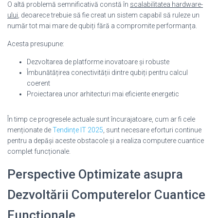
O altă problemă semnificativă constă în
scalabilitatea hardware-
ului
, deoarece trebuie să fie creat un sistem capabil să ruleze un
număr tot mai mare de qubiți fără a compromite performanța.
Acesta presupune:
Dezvoltarea de platforme inovatoare și robuste
Îmbunătățirea conectivității dintre qubiți pentru calcul
coerent
Proiectarea unor arhitecturi mai eficiente energetic
În timp ce progresele actuale sunt încurajatoare, cum ar fi cele
menționate de
Tendințe IT 2025
, sunt necesare eforturi continue
pentru a depăși aceste obstacole și a realiza computere cuantice
complet funcționale.
Perspective Optimizate asupra
Dezvoltării Computerelor Cuantice
Funcționale