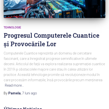
TEHNOLOGIE
Progresul Computerele Cuantice
și Provocările Lor
Computerele Cuantice reprezintă un domeniu de cercetare
fascinant, care a înregistrat progrese semnificative în ultimele
decenii. Articolul de față va explora realizarea supremației cuantice
în 2019 și obstacolele majore care stau în calea utilizării lor
practice. Această tehnologie promite să revoluționeze modul în
care procesăm informațiile, însă provocările precum menținerea
Read more…
By
Pamela
,
7 luni
ago
Últimas Notícias