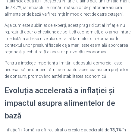
În ultimele două luni, creșterea inflației a atins deja un ritm alarmant
de 73,7%, iar impactul eliminării măsurilor de plafonare asupra
alimentelor de bază va fi resimțit în mod direct de către cetățeni.
Așa cum este subliniat de experți, acest prag ridicat al inflației nu
reprezintă doar o chestiune de politică economică, ci o amenințare
imediată la adresa nivelului de trai al familiilor din România. În
contextul unor presiuni fiscale deja mari, este esențială abordarea
rațională și echilibrată a acestor provocări economice.
Pentru a înțelege importanța limitării adaosului comercial, este
necesar să ne concentrăm pe impactul acestuia asupra prețurilor
de consum, promovând astfel stabilitatea economică.
Evoluția accelerată a inflației și
impactul asupra alimentelor de
bază
Inflația în România a înregistrat o creștere accelerată de
73,7%
în