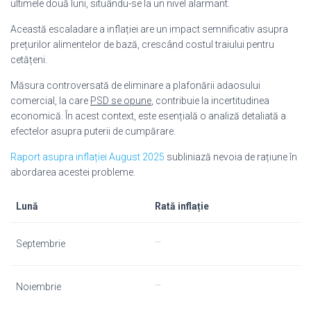
ultimele două luni, situându-se la un nivel alarmant.
Această escaladare a inflației are un impact semnificativ asupra
prețurilor alimentelor de bază, crescând costul traiului pentru
cetățeni.
Măsura controversată de eliminare a plafonării adaosului
comercial, la care
PSD se opune
, contribuie la incertitudinea
economică. În acest context, este esențială o analiză detaliată a
efectelor asupra puterii de cumpărare.
Raport asupra inflației August 2025
subliniază nevoia de rațiune în
abordarea acestei probleme.
Lună
Rată inflație
…
Septembrie
…
Noiembrie