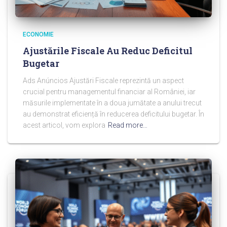
ECONOMIE
Ajustările Fiscale Au Reduc Deficitul
Bugetar
Ads Anúncios Ajustări Fiscale reprezintă un aspect
crucial pentru managementul financiar al României, iar
măsurile implementate în a doua jumătate a anului trecut
au demonstrat eficiență în reducerea deficitului bugetar. În
acest articol, vom explora
Read more…