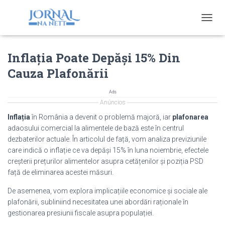
T
O
G
Inflația Poate Depăși 15% Din
G
L
Cauza Plafonării
E
N
A
Ads
V
Anúncios
I
Inflația
în România a devenit o problemă majoră, iar
plafonarea
G
adaosului comercial la alimentele de bază este în centrul
A
dezbaterilor actuale. În articolul de față, vom analiza previziunile
T
I
care indică o inflație ce va depăși 15% în luna noiembrie, efectele
O
creșterii prețurilor alimentelor asupra cetățenilor și poziția PSD
N
față de eliminarea acestei măsuri.
De asemenea, vom explora implicațiile economice și sociale ale
plafonării, subliniind necesitatea unei abordări raționale în
gestionarea presiunii fiscale asupra populației.