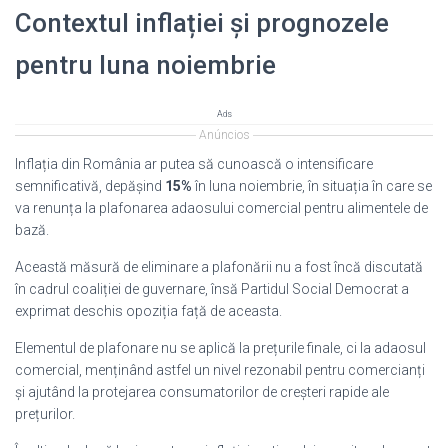
Contextul inflației și prognozele
pentru luna noiembrie
Ads
Anúncios
Inflația din România ar putea să cunoască o intensificare
semnificativă, depășind
15%
în luna noiembrie, în situația în care se
va renunța la plafonarea adaosului comercial pentru alimentele de
bază.
Această măsură de eliminare a plafonării nu a fost încă discutată
în cadrul coaliției de guvernare, însă Partidul Social Democrat a
exprimat deschis opoziția față de aceasta.
Elementul de plafonare nu se aplică la prețurile finale, ci la adaosul
comercial, menținând astfel un nivel rezonabil pentru comercianți
și ajutând la protejarea consumatorilor de creșteri rapide ale
prețurilor.