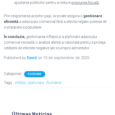
ajustarea politicilor pentru a reduce
presiunea fiscală
.
Prin respectarea acestor pași, se poate asigura o
gestionare
eficientă
a adaosului comercial fără a afecta negativ puterea de
cumpărare a populației.
În concluzie,
gestionarea inflației și a plafonării adaosului
comercial necesită o analiză atentă și rațională pentru a proteja
cetățenii de efectele negative ale scumpirii alimentelor.
Published by
David
on
15 de septembrie de 2025
Categories:
ECONOMIE
Tags:
inflație
plafonare
România
Últimas Notícias