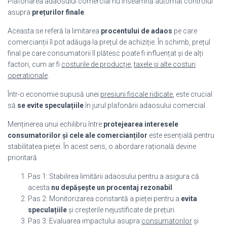
Plafonarea adaosului comercial nu înseamnă automat controlul
asupra
prețurilor finale
.
Aceasta se referă la limitarea
procentului de adaos
pe care
comercianții îl pot adăuga la prețul de achiziție. În schimb, prețul
final pe care consumatorii îl plătesc poate fi influențat și de alți
factori, cum ar fi
costurile de producție
,
taxele și alte costuri
operationale
.
Într-o economie supusă unei
presiuni fiscale ridicate
, este crucial
să
se evite speculațiile
în jurul plafonării adaosului comercial.
Menținerea unui echilibru între
protejearea interesele
consumatorilor și cele ale comercianților
este esențială pentru
stabilitatea pieței. În acest sens, o abordare rațională devine
prioritară.
Pas 1: Stabilirea limitării adaosului pentru a asigura că
acesta
nu depășește un procentaj rezonabil
.
Pas 2: Monitorizarea constantă a pieței pentru a
evita
speculațiile
și creșterile nejustificate de prețuri.
Pas 3: Evaluarea impactului asupra
consumatorilor
și