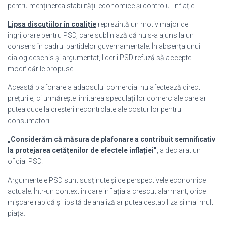
pentru menținerea stabilității economice și controlul inflației.
Lipsa discuțiilor în coaliție
reprezintă un motiv major de
îngrijorare pentru PSD, care subliniază că nu s-a ajuns la un
consens în cadrul partidelor guvernamentale. În absența unui
dialog deschis și argumentat, liderii PSD refuză să accepte
modificările propuse.
Această plafonare a adaosului comercial nu afectează direct
prețurile, ci urmărește limitarea speculațiilor comerciale care ar
putea duce la creșteri necontrolate ale costurilor pentru
consumatori.
„Considerăm că măsura de plafonare a contribuit semnificativ
la protejarea cetățenilor de efectele inflației”
, a declarat un
oficial PSD.
Argumentele PSD sunt susținute și de perspectivele economice
actuale. Într-un context în care inflația a crescut alarmant, orice
mișcare rapidă și lipsită de analiză ar putea destabiliza și mai mult
piața.