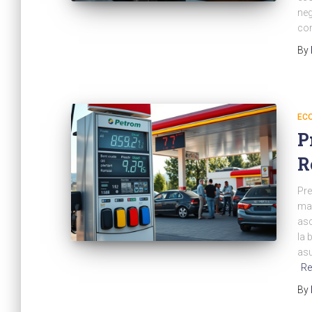
neg
con
By
ECO
P
R
Pre
mai
asc
la 
asu
Re
By