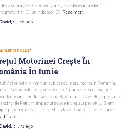
ativ asupra diverselor sectoare și scăderea încrederii
sumatorilor. Cu un indicator ESI
Read more…
David
,
o lună
ago
NOMIE ȘI FINANȚE
rețul Motorinei Crește În
omânia În Iunie
țul Motorinei a devenit un subiect de mare interes în România,
 ales în contextul creșterii acestuia în luna mai și a tendinței
endente din iunie. În acest articol, vom analiza evoluția prețurilor
benzinăriile Petrom, impactul scăderii prețului petrolului Brent
pra pieței românești, dar și efectele ordonanței guvernului din
ad more…
David
,
o lună
ago