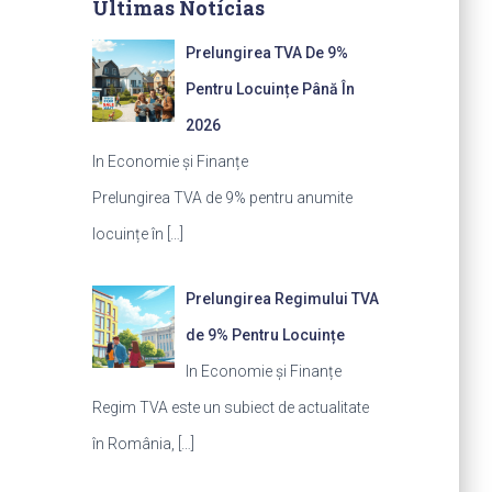
Últimas Notícias
Prelungirea TVA De 9%
Pentru Locuințe Până În
2026
In Economie și Finanțe
Prelungirea TVA de 9% pentru anumite
locuințe în
[…]
Prelungirea Regimului TVA
de 9% Pentru Locuințe
In Economie și Finanțe
Regim TVA este un subiect de actualitate
în România,
[…]