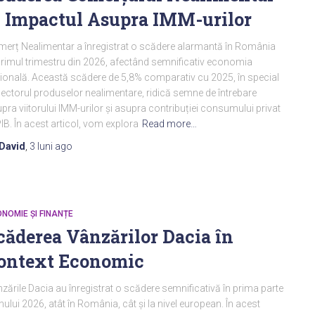
i Impactul Asupra IMM-urilor
erț Nealimentar a înregistrat o scădere alarmantă în România
primul trimestru din 2026, afectând semnificativ economia
ională. Această scădere de 5,8% comparativ cu 2025, în special
sectorul produselor nealimentare, ridică semne de întrebare
pra viitorului IMM-urilor și asupra contribuției consumului privat
PIB. În acest articol, vom explora
Read more…
David
,
3 luni
ago
NOMIE ȘI FINANȚE
căderea Vânzărilor Dacia în
ontext Economic
zările Dacia au înregistrat o scădere semnificativă în prima parte
nului 2026, atât în România, cât și la nivel european. În acest