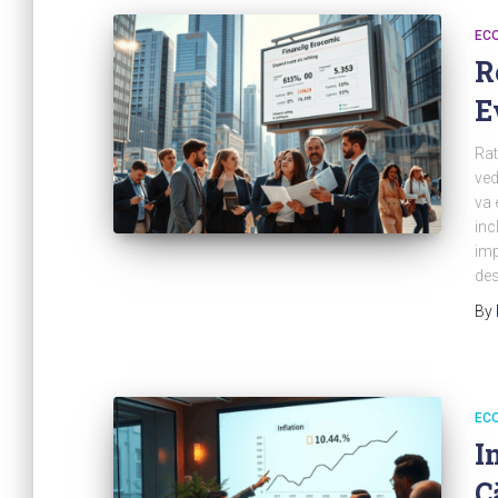
ECO
R
E
Rat
ved
va 
inc
imp
des
By
ECO
I
C