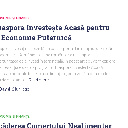
NOMIE ȘI FINANȚE
iaspora Investește Acasă pentru
 Economie Puternică
spora Investiții reprezintă un pas important în sprijinul dezvoltării
nomice a României, oferind românilor din diaspora
rtunitatea de a investi în țara natală. În acest articol, vom explora
alii esențiale despre programul Diaspora Investește Acasă,
lusiv cine poate beneficia de finanțare, cum vor fi alocate cele
 de milioane de
Read more…
David
,
2 luni
ago
NOMIE ȘI FINANȚE
căderea Comerțului Nealimentar