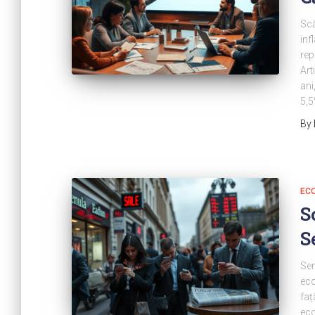
Scă
inf
rep
Art
ani
5,5
By
ECO
S
S
Sen
eco
faț
eco