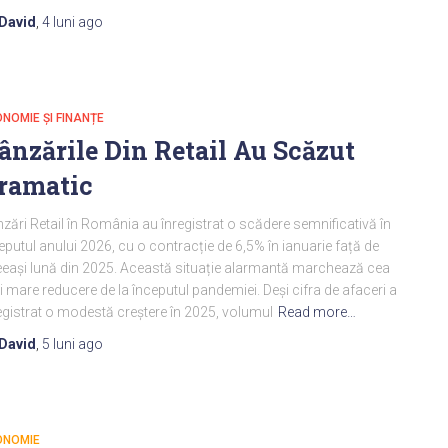
David
,
4 luni
ago
NOMIE ȘI FINANȚE
ânzările Din Retail Au Scăzut
ramatic
zări Retail în România au înregistrat o scădere semnificativă în
eputul anului 2026, cu o contracție de 6,5% în ianuarie față de
eași lună din 2025. Această situație alarmantă marchează cea
 mare reducere de la începutul pandemiei. Deși cifra de afaceri a
egistrat o modestă creștere în 2025, volumul
Read more…
David
,
5 luni
ago
ONOMIE