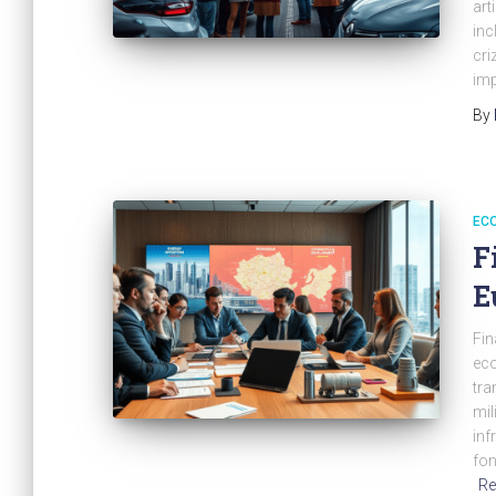
art
inc
cri
imp
By
ECO
F
E
Fin
eco
tra
mil
inf
fon
Re