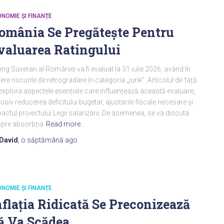
NOMIE ȘI FINANȚE
omânia Se Pregătește Pentru
valuarea Ratingului
ing Suveran al României va fi evaluat la 31 iulie 2026, având în
ere riscurile de retrogradare în categoria „junk”. Articolul de față
explora aspectele esențiale care influențează această evaluare,
lusiv reducerea deficitului bugetar, ajustările fiscale necesare și
actul proiectului Legii salarizării. De asemenea, se va discuta
pre absorbția
Read more…
David
,
o săptămână
ago
NOMIE ȘI FINANȚE
nflația Ridicată Se Preconizează
ă Va Scădea