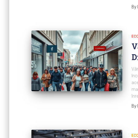
By
ECO
V
D
Vân
înc
ace
mai
înr
By
EC