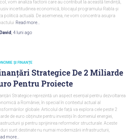
icol, vom analiza factorii care au contribuit la această tendință,
lusiv incertitudinea economică, blocajul programului Rabla și
za politică actuală. De asemenea, ne vom concentra asupra
actului
Read more…
David
,
4 luni
ago
NOMIE ȘI FINANȚE
inanțări Strategice De 2 Miliarde
uro Pentru Proiecte
anțări Strategice reprezintă un aspect esențial pentru dezvoltarea
nomică a României, în special în contextul actual al
nsformărilor globale. Articolul de față va explora cele peste 2
iarde de euro obținute pentru investiții în domeniul energiei,
rastructurii și pentru sprijinirea reformelor structurale. Aceste
duri sunt destinate nu numai modernizării infrastructurii,
ad more…