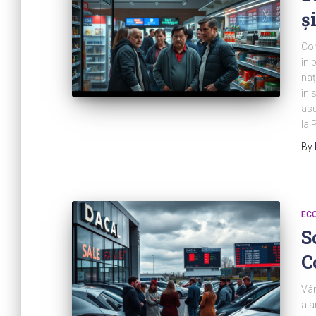
ș
Com
în 
naț
în 
asu
la 
By
ECO
S
C
Vân
a a