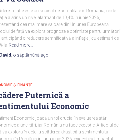
dere Inflație este un subiect de actualitate în România, unde
lația a atins un nivel alarmant de 10,4% în iunie 2026,
rezentând cea mai mare valoare din Uniunea Europeană.
icolul de față va explora prognozele optimiste pentru următorii
, anticipând o reducere semnificativă a inflației, cu estimări de
% la
Read more…
David
,
o săptămână
ago
NOMIE ȘI FINANȚE
cădere Puternică a
entimentului Economic
timent Economic joacă un rol crucial în evaluarea stării
nomice a unei țări, iar România nu face excepție. Articolul de
ă va explora în detaliu scăderea drastică a sentimentului
nomic în România în luna iunie 2026, evidențiind impactul