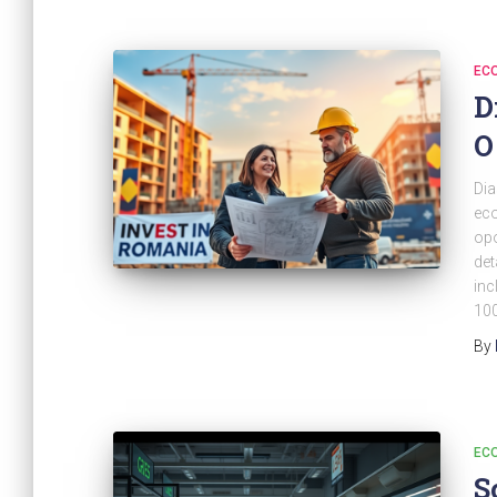
ECO
D
O
Dia
eco
opo
det
inc
100
By
ECO
S