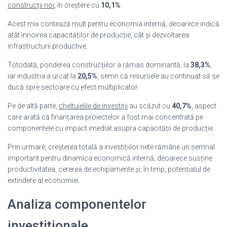
construcții noi
, în creștere cu
10,1%
.
Acest mix contează mult pentru economia internă, deoarece indică
atât înnoirea capacităților de producție, cât și dezvoltarea
infrastructurii productive.
Totodată, ponderea construcțiilor a rămas dominantă, la
38,3%
,
iar industria a urcat la
20,5%
, semn că resursele au continuat să se
ducă spre sectoare cu efect multiplicator.
Pe de altă parte,
cheltuielile de investiții
au scăzut cu
40,7%
, aspect
care arată că finanțarea proiectelor a fost mai concentrată pe
componentele cu impact imediat asupra capacității de producție.
Prin urmare, creșterea totală a investițiilor nete rămâne un semnal
important pentru dinamica economică internă, deoarece susține
productivitatea, cererea de echipamente și, în timp, potențialul de
extindere al economiei.
Analiza componentelor
investiționale