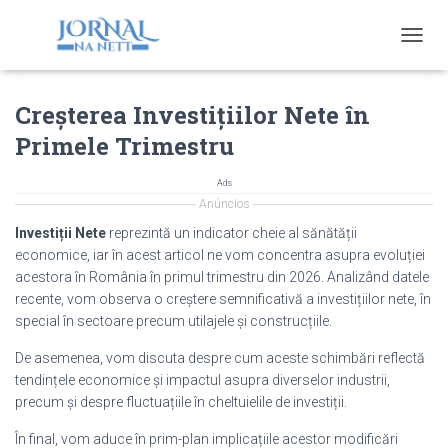
T
O
G
Creșterea Investițiilor Nete în
G
L
Primele Trimestru
E
N
A
Ads
V
Anúncios
I
Investiții Nete
reprezintă un indicator cheie al sănătății
G
economice, iar în acest articol ne vom concentra asupra evoluției
A
acestora în România în primul trimestru din 2026. Analizând datele
T
I
recente, vom observa o creștere semnificativă a investițiilor nete, în
O
special în sectoare precum utilajele și construcțiile.
N
De asemenea, vom discuta despre cum aceste schimbări reflectă
tendințele economice și impactul asupra diverselor industrii,
precum și despre fluctuațiile în cheltuielile de investiții.
În final, vom aduce în prim-plan implicațiile acestor modificări