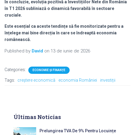
În concluzie, evoluția pozitivă a
Investițiilor Nete
din România
în T1 2026 subliniază o dinamică favorabilă în sectoare
cruciale.
Este esențial ca aceste tendințe să fie monitorizate pentru a
înțelege mai bine direcția în care se îndreaptă economia
românească.
Published by
David
on
13 de iunie de 2026
Categories:
ECONOMIE ȘI FINANȚE
Tags:
creștere economică
economia României
investiții
Últimas Notícias
Prelungirea TVA De 9% Pentru Locuințe