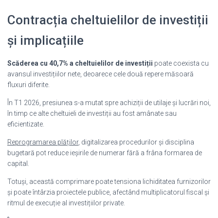
Contracția cheltuielilor de investiții
și implicațiile
Scăderea cu 40,7% a cheltuielilor de investiții
poate coexista cu
avansul investițiilor nete, deoarece cele două repere măsoară
fluxuri diferite.
În T1 2026, presiunea s-a mutat spre achiziții de utilaje și lucrări noi,
în timp ce alte cheltuieli de investiții au fost amânate sau
eficientizate.
Reprogramarea plăților
, digitalizarea procedurilor și disciplina
bugetară pot reduce ieșirile de numerar fără a frâna formarea de
capital.
Totuși, această comprimare poate tensiona lichiditatea furnizorilor
și poate întârzia proiectele publice, afectând multiplicatorul fiscal și
ritmul de execuție al investițiilor private.