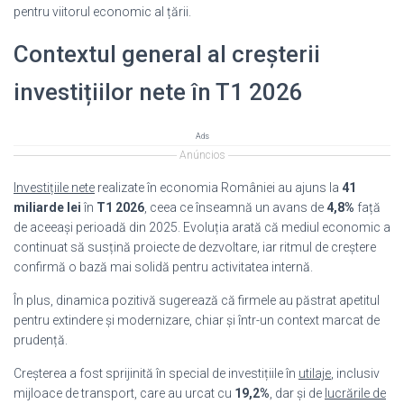
pentru viitorul economic al țării.
Contextul general al creșterii
investițiilor nete în T1 2026
Ads
Anúncios
Investițiile nete
realizate în economia României au ajuns la
41
miliarde lei
în
T1 2026
, ceea ce înseamnă un avans de
4,8%
față
de aceeași perioadă din 2025. Evoluția arată că mediul economic a
continuat să susțină proiecte de dezvoltare, iar ritmul de creștere
confirmă o bază mai solidă pentru activitatea internă.
În plus, dinamica pozitivă sugerează că firmele au păstrat apetitul
pentru extindere și modernizare, chiar și într-un context marcat de
prudență.
Creșterea a fost sprijinită în special de investițiile în
utilaje
, inclusiv
mijloace de transport, care au urcat cu
19,2%
, dar și de
lucrările de