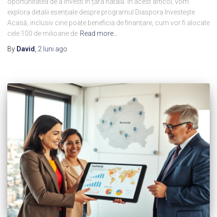
oportunitatea de a investi în țara natală. În acest articol, vom
explora detalii esențiale despre programul Diaspora Investește
Acasă, inclusiv cine poate beneficia de finanțare, cum vor fi alocate
cele 100 de milioane de
Read more…
By
David
,
2 luni
ago