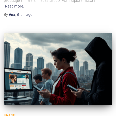
producției minerale. În acest articol, vom explora factorii
Read more…
By
Ana
,
8 luni
ago
FINANȚE