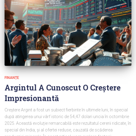
FINANȚE
Argintul A Cunoscut O Creștere
Impresionantă
Creștere Argint a fost un subiect fierbinte în ultimele luni, în special
după atingerea unui vârf istoric de 54,47 dolari uncia în octombrie
2025. Această evoluție remarcabilă este rezultatul cererii ridicate, în
special din India, și al ofertei reduse, cauzată de scăderea