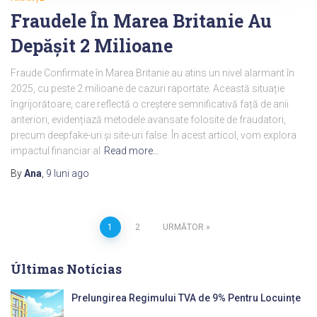
Fraudele În Marea Britanie Au
Depășit 2 Milioane
Fraude Confirmate în Marea Britanie au atins un nivel alarmant în
2025, cu peste 2 milioane de cazuri raportate. Această situație
îngrijorătoare, care reflectă o creștere semnificativă față de anii
anteriori, evidențiază metodele avansate folosite de fraudatori,
precum deepfake-uri și site-uri false. În acest articol, vom explora
impactul financiar al
Read more…
By
Ana
,
9 luni
ago
Paginație
1
2
URMĂTOR
articole
Últimas Notícias
Prelungirea Regimului TVA de 9% Pentru Locuințe