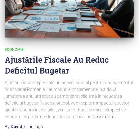
ECONOMIE
Ajustările Fiscale Au Reduc
Deficitul Bugetar
Ajustări Fiscale reprezintă un aspect crucial pentru managementul
financiar al României, iar măsurile implementate în a doua
jumătate a anului trecut au demonstrat eficiență în reducerea
deficitului bugetar. În acest articol, vom explora impactul acestor
ajustări asupra investițiilor, veniturilor bugetare și a perspectivei
economice pe termen lung. De asemenea, ne
Read more…
By
David
,
6 luni
ago