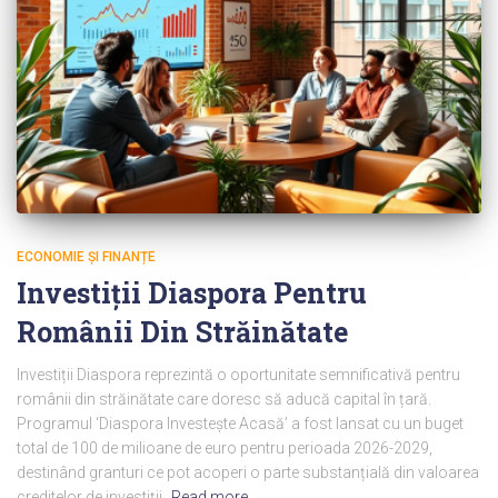
ECONOMIE ȘI FINANȚE
Investiții Diaspora Pentru
Românii Din Străinătate
Investiții Diaspora reprezintă o oportunitate semnificativă pentru
românii din străinătate care doresc să aducă capital în țară.
Programul ‘Diaspora Investește Acasă’ a fost lansat cu un buget
total de 100 de milioane de euro pentru perioada 2026-2029,
destinând granturi ce pot acoperi o parte substanțială din valoarea
creditelor de investiții.
Read more…