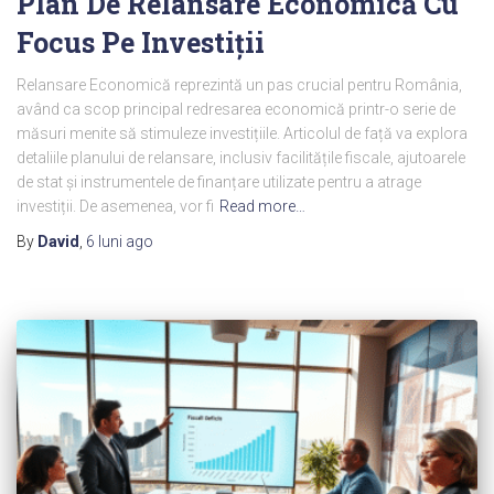
Plan De Relansare Economică Cu
Focus Pe Investiții
Relansare Economică reprezintă un pas crucial pentru România,
având ca scop principal redresarea economică printr-o serie de
măsuri menite să stimuleze investițiile. Articolul de față va explora
detaliile planului de relansare, inclusiv facilitățile fiscale, ajutoarele
de stat și instrumentele de finanțare utilizate pentru a atrage
investiții. De asemenea, vor fi
Read more…
By
David
,
6 luni
ago