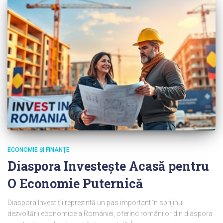
ECONOMIE ȘI FINANȚE
Diaspora Investește Acasă pentru
O Economie Puternică
Diaspora Investiții reprezintă un pas important în sprijinul
dezvoltării economice a României, oferind românilor din diaspora