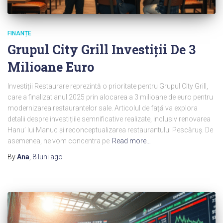
FINANȚE
Grupul City Grill Investiții De 3
Milioane Euro
Investiții Restaurare reprezintă o prioritate pentru Grupul City Grill,
care a finalizat anul 2025 prin alocarea a 3 milioane de euro pentru
modernizarea restaurantelor sale. Articolul de față va explora
detalii despre investițiile semnificative realizate, inclusiv renovarea
Hanu’ lui Manuc și reconceptualizarea restaurantului Pescăruș. De
asemenea, ne vom concentra pe
Read more…
By
Ana
,
8 luni
ago