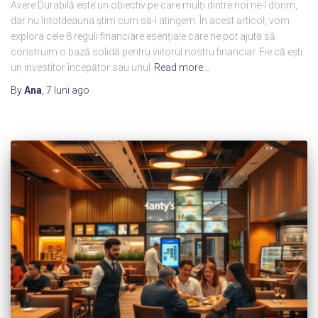
Avere Durabilă este un obiectiv pe care mulți dintre noi ne-l dorim,
dar nu întotdeauna știm cum să-l atingem. În acest articol, vom
explora cele 8 reguli financiare esențiale care ne pot ajuta să
construim o bază solidă pentru viitorul nostru financiar. Fie că ești
un investitor începător sau unul
Read more…
By
Ana
,
7 luni
ago