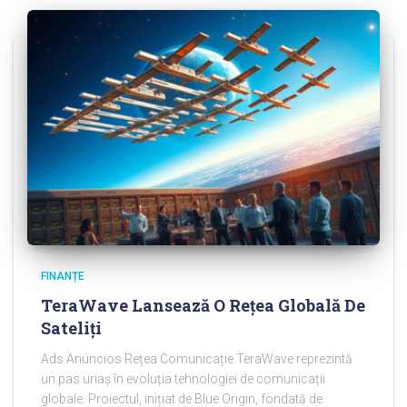
FINANȚE
TeraWave Lansează O Rețea Globală De
Sateliți
Ads Anúncios Rețea Comunicație TeraWave reprezintă
un pas uriaș în evoluția tehnologiei de comunicații
globale. Proiectul, inițiat de Blue Origin, fondată de