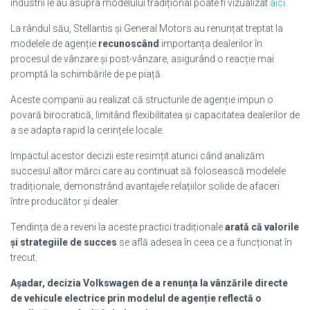
industrii le au asupra modelului tradițional poate fi vizualizat
aici
.
La rândul său, Stellantis și General Motors au renunțat treptat la
modelele de agenție
recunoscând
importanța dealerilor în
procesul de vânzare și post-vânzare, asigurând o reacție mai
promptă la schimbările de pe piață.
Aceste companii au realizat că structurile de agenție impun o
povară birocratică, limitând flexibilitatea și capacitatea dealerilor de
a se adapta rapid la cerințele locale.
Impactul acestor decizii este resimțit atunci când analizăm
succesul altor mărci care au continuat să folosească modelele
tradiționale, demonstrând avantajele relațiilor solide de afaceri
între producător și dealer.
Tendința de a reveni la aceste practici tradiționale
arată că valorile
și strategiile de succes
se află adesea în ceea ce a funcționat în
trecut.
Așadar, decizia Volkswagen de a renunța la vânzările directe
de vehicule electrice prin modelul de agenție reflectă o