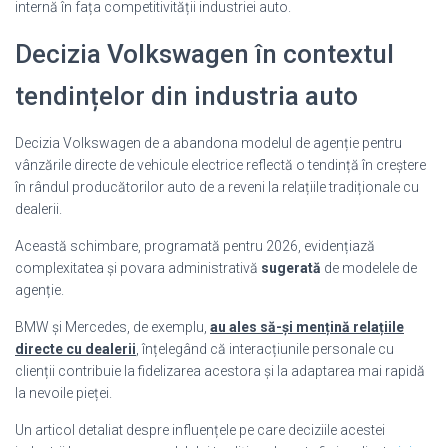
internă în fața competitivității industriei auto.
Decizia Volkswagen în contextul
tendințelor din industria auto
Decizia Volkswagen de a abandona modelul de agenție pentru
vânzările directe de vehicule electrice reflectă o tendință în creștere
în rândul producătorilor auto de a reveni la relațiile tradiționale cu
dealerii.
Această schimbare, programată pentru 2026, evidențiază
complexitatea și povara administrativă
sugerată
de modelele de
agenție.
BMW și Mercedes, de exemplu,
au ales să-și mențină relațiile
directe cu dealerii
, înțelegând că interacțiunile personale cu
clienții contribuie la fidelizarea acestora și la adaptarea mai rapidă
la nevoile pieței.
Un articol detaliat despre influențele pe care deciziile acestei