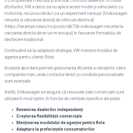
o complexitate crescută și a limitat controlul dealerilor. În ciuda
eforturilor, VW a decis să nu aplice acest model și vehiculelor cu
motorină, recunoscându-l ca un experiment nereușit. [Volkswagen
renunță la vânzarea directă de vehicule electrice]
(https://tarantas.news/ro/posts/id6736-volkswagen-renunta-la-
vanzarea-directa-de-ev-uri-in-europa) în favoarea formatului de
desfacere tradițional.
Continuând să își adapteze strategia, VW menține modelul de
agenție pentru clienții flotei.
Această abordare permite gestionarea eficientă a vânzărilor către
companiile mari, unde contactul direct și condițiile personalizate
sunt esențiale.
Astfel, Volkswagen se asigură că resursele sale comerciale sunt
utilizate în mod optim, în funcție de cerințele specifice ale pieței.
Revenirea dealerilor independenți
Creșterea flexibilității comerciale
Menținerea modelului de agenție pentru flote
Adaptare la preferințele consumatorilor