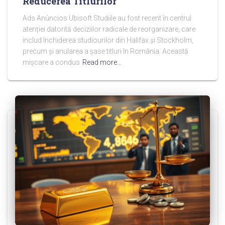
Reducerea Titlurilor
Ads Anúncios Ubisoft Studiile au fost recent în centrul
atenției datorită deciziilor radicale de reorganizare, care
includ închiderea studiourilor din Halifax și Stockholm,
precum și anularea a șase titluri în România. Această
mișcare a condus
Read more…