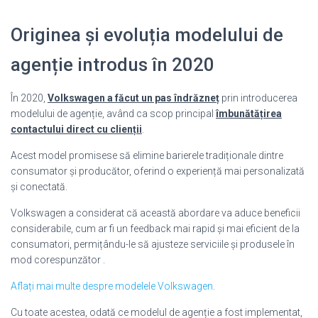
Originea și evoluția modelului de
agenție introdus în 2020
În 2020,
Volkswagen a făcut un pas îndrăzneț
prin introducerea
modelului de agenție, având ca scop principal
îmbunătățirea
contactului direct cu clienții
.
Acest model promisese să elimine barierele tradiționale dintre
consumator și producător, oferind o experiență mai personalizată
și conectată.
Volkswagen a considerat că această abordare va aduce beneficii
considerabile, cum ar fi un feedback mai rapid și mai eficient de la
consumatori, permițându-le să ajusteze serviciile și produsele în
mod corespunzător .
Aflați mai multe despre modelele Volkswagen
.
Cu toate acestea, odată ce modelul de agenție a fost implementat,