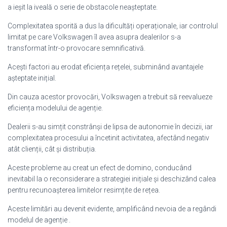
a ieșit la iveală o serie de obstacole neașteptate.
Complexitatea sporită a dus la dificultăți operaționale, iar controlul
limitat pe care Volkswagen îl avea asupra dealerilor s-a
transformat într-o provocare semnificativă.
Acești factori au erodat eficiența rețelei, subminând avantajele
așteptate inițial.
Din cauza acestor provocări, Volkswagen a trebuit să reevalueze
eficiența modelului de agenție.
Dealerii s-au simțit constrânși de lipsa de autonomie în decizii, iar
complexitatea procesului a încetinit activitatea, afectând negativ
atât clienții, cât și distribuția.
Aceste probleme au creat un efect de domino, conducând
inevitabil la o reconsiderare a strategiei inițiale și deschizând calea
pentru recunoașterea limitelor resimțite de rețea.
Aceste limitări au devenit evidente, amplificând nevoia de a regândi
modelul de agenție .