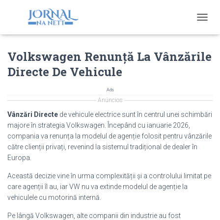
T
O
G
Volkswagen Renunță La Vânzările
G
L
Directe De Vehicule
E
N
A
Ads
V
Anúncios
I
Vânzări Directe
de vehicule electrice sunt în centrul unei schimbări
G
majore în strategia Volkswagen. Începând cu ianuarie 2026,
A
compania va renunța la modelul de agenție folosit pentru vânzările
T
I
către clienții privați, revenind la sistemul tradițional de dealer în
O
Europa.
N
Această decizie vine în urma complexității și a controlului limitat pe
care agenții îl au, iar VW nu va extinde modelul de agenție la
vehiculele cu motorină internă.
Pe lângă Volkswagen, alte companii din industrie au fost