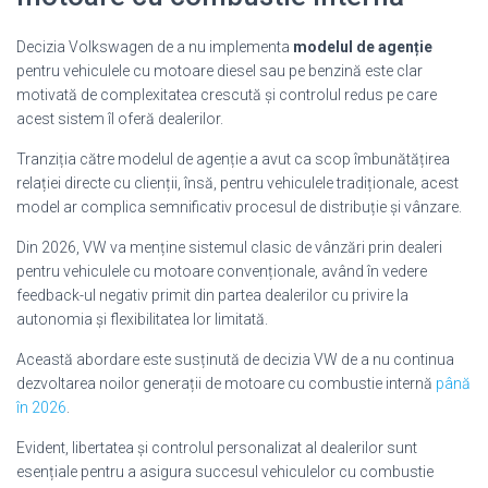
Decizia Volkswagen de a nu implementa
modelul de agenție
pentru vehiculele cu motoare diesel sau pe benzină este clar
motivată de complexitatea crescută și controlul redus pe care
acest sistem îl oferă dealerilor.
Tranziția către modelul de agenție a avut ca scop îmbunătățirea
relației directe cu clienții, însă, pentru vehiculele tradiționale, acest
model ar complica semnificativ procesul de distribuție și vânzare.
Din 2026, VW va menține sistemul clasic de vânzări prin dealeri
pentru vehiculele cu motoare convenționale, având în vedere
feedback-ul negativ primit din partea dealerilor cu privire la
autonomia și flexibilitatea lor limitată.
Această abordare este susținută de decizia VW de a nu continua
dezvoltarea noilor generații de motoare cu combustie internă
până
în 2026
.
Evident, libertatea și controlul personalizat al dealerilor sunt
esențiale pentru a asigura succesul vehiculelor cu combustie