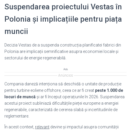
Suspendarea proiectului Vestas în
Polonia și implicațiile pentru piața
muncii
Decizia Vestas de a suspenda construcția planificatei fabrici din
Polonia are implicații semnificative asupra economiei locale și
sectorului de energie regenerabilă.
Ads
Anúncios
Compania daneză intenționa să deschidă o unitate de producție
pentru turbine eoliene offshore, ceea ce ar fi creat
peste 1.000 de
locuri de muncă
și ar fi început operațiunile în 2026. Suspendarea
acestui proiect subliniază dificultățile pieței europene a energiei
regenerabile, caracterizată de cererea slabă și incertitudinile de
reglementare.
În acest context,
relevant
devine și impactul asupra comunității