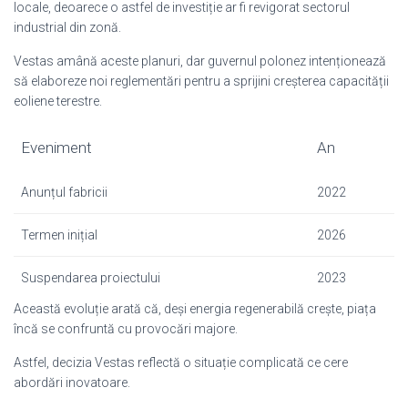
locale, deoarece o astfel de investiție ar fi revigorat sectorul
industrial din zonă.
Vestas amână aceste planuri, dar guvernul polonez intenționează
să elaboreze noi reglementări pentru a sprijini creșterea capacității
eoliene terestre.
Eveniment
An
Anunțul fabricii
2022
Termen inițial
2026
Suspendarea proiectului
2023
Această evoluție arată că, deși energia regenerabilă crește, piața
încă se confruntă cu provocări majore.
Astfel, decizia Vestas reflectă o situație complicată ce cere
abordări inovatoare.