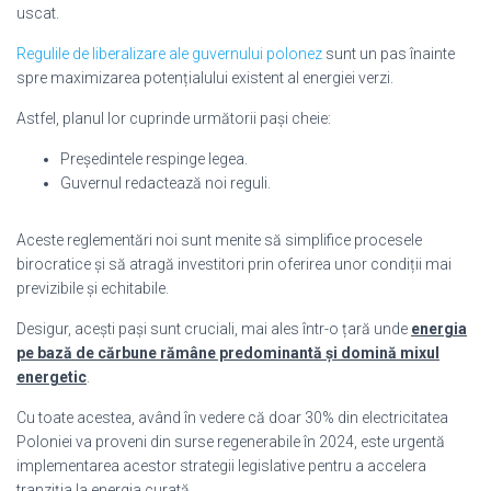
uscat.
Regulile de liberalizare ale guvernului polonez
sunt un pas înainte
spre maximizarea potențialului existent al energiei verzi.
Astfel, planul lor cuprinde următorii pași cheie:
Președintele respinge legea.
Guvernul redactează noi reguli.
Aceste reglementări noi sunt menite să simplifice procesele
birocratice și să atragă investitori prin oferirea unor condiții mai
previzibile și echitabile.
Desigur, acești pași sunt cruciali, mai ales într-o țară unde
energia
pe bază de cărbune rămâne predominantă și domină mixul
energetic
.
Cu toate acestea, având în vedere că doar 30% din electricitatea
Poloniei va proveni din surse regenerabile în 2024, este urgentă
implementarea acestor strategii legislative pentru a accelera
tranziția la energia curată.