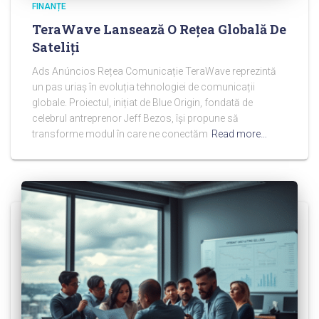
FINANȚE
TeraWave Lansează O Rețea Globală De
Sateliți
Ads Anúncios Rețea Comunicație TeraWave reprezintă
un pas uriaș în evoluția tehnologiei de comunicații
globale. Proiectul, inițiat de Blue Origin, fondată de
celebrul antreprenor Jeff Bezos, își propune să
transforme modul în care ne conectăm
Read more…