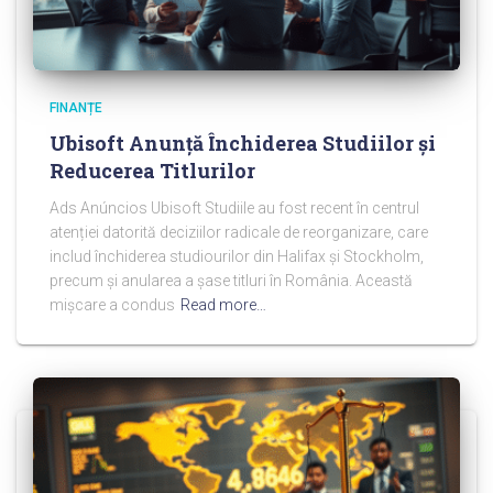
FINANȚE
Ubisoft Anunță Închiderea Studiilor și
Reducerea Titlurilor
Ads Anúncios Ubisoft Studiile au fost recent în centrul
atenției datorită deciziilor radicale de reorganizare, care
includ închiderea studiourilor din Halifax și Stockholm,
precum și anularea a șase titluri în România. Această
mișcare a condus
Read more…