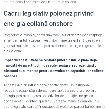
asupra deciziilor strategice din industria eoliană.
Cadru legislativ polonez privind
energia eoliană onshore
Președintele Poloniei, Karol Nawrocki, a luat decizia de a respinge
amendamentul la Legea investițiilor în energia eoliană, ceea ce a
generat multiple provocări pentru domeniul energiei regenerabile
din Polonia.
Impactul acestui veto se resimte puternic într-o piață deja
marcată de incertitudini de reglementare, reprezentând un
obstacol suplimentar pentru dezvoltarea capacităților eoliene
onshore
.
Această decizie influențează negativ apetitul investițional,
reducând posibilitățile de extindere rapidă a sectorului eolian
,
esențial pentru atingerea obiectivelor de tranziție energetică. În
pofida acestui context, guvernul lucrează intens la crearea unui
cadru legislativ care să încurajeze dezvoltarea parcurilor eoliene pe