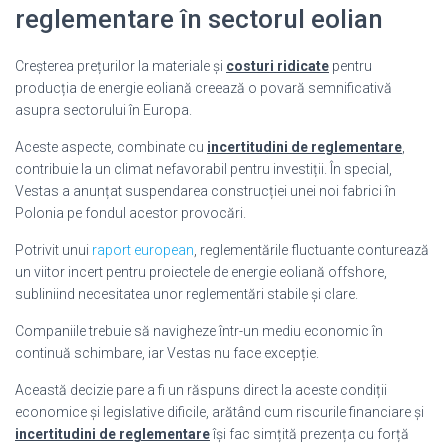
reglementare în sectorul eolian
Creșterea prețurilor la materiale și
costuri ridicate
pentru
producția de energie eoliană creează o povară semnificativă
asupra sectorului în Europa.
Aceste aspecte, combinate cu
incertitudini de reglementare
,
contribuie la un climat nefavorabil pentru investiții. În special,
Vestas a anunțat suspendarea construcției unei noi fabrici în
Polonia pe fondul acestor provocări.
Potrivit unui
raport european
, reglementările fluctuante conturează
un viitor incert pentru proiectele de energie eoliană offshore,
subliniind necesitatea unor reglementări stabile și clare.
Companiile trebuie să navigheze într-un mediu economic în
continuă schimbare, iar Vestas nu face excepție.
Această decizie pare a fi un răspuns direct la aceste condiții
economice și legislative dificile, arătând cum riscurile financiare și
incertitudini de reglementare
își fac simțită prezența cu forță