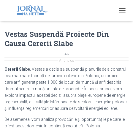
T
O
G
Vestas Suspendă Proiecte Din
G
L
Cauza Cererii Slabe
E
N
A
Ads
V
Anúncios
I
Cererii Slabe
, Vestas a decis să suspendă planurile de a construi
G
cea mai mare fabrică de turbine eoliene din Polonia, un proiect
A
care ar fi generat peste 1.000 de locuri de muncă și ar fi deschis
T
I
drumul pentru o nouă unitate de producție. În acest articol, vom
O
explora impactul acestei decizii asupra pieței europene de energie
N
regenerabilă, dificultățile întâmpinate de sectorul energetic polonez
și influența reglementărilor asupra dezvoltării energiei eoliene.
De asemenea, vom analiza provocările și oportunitățile pe care le
oferă acest domeniu în continuă evoluție în Polonia.