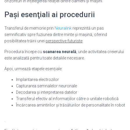
orizonturi în înțelegerea relației dintre oameni și mașini.
Paşi esenţiali ai procedurii
Transferul de memorie prin
Neuralink
reprezintă un pas
semnificativ spre fuziunea dintre minte și mașină, oferind
posibilitatea trăirii unei
perspective futuriste
.
Procedura începe cu
scanarea neurală
, unde activitatea creierului
este analizată pentru toate detaliile necesare.
Apoi, urmează etapele esențiale:
Implantarea electrozilor
Capturarea semnalelor neuronale
Decodarea și interpretarea datelor
Transferul efectiv al informațiilor către o unitate robotică
Încărcarea amintirilor și trăsăturilor de personalitate în robot
.