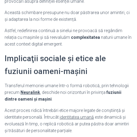
provocări asupra definiției esenței umane.
Această schimbare presupune nu doar păstrarea unor amintiri, ci
și adaptarea la noi forme de existență.
Astfel, redefinirea continuă a sinelui ne provoacă să regândim
relația cu mașinile și să reevaluăm
complexitatea
naturii umane în
acest context digital emergent.
Implicaţii sociale şi etice ale
fuziunii oameni-maşini
Transferul memoriei umane într-o formă robotică, prin tehnologii
precum
Neuralink
, deschide noi orizonturi în privința
fuziunii
dintre oameni și mașini
.
Acest proces ridică întrebări etice majore legate de conștiință și
identitate personală. Întrucât
identitatea umană
este dinamică și
evoluează în timp, o replică robotică ar putea păstra doar amintiri
și trăsături de personalitate parțiale.