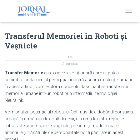
T
O
G
Transferul Memoriei în Roboti și
G
L
Veșnicie
E
N
A
Ads
V
Anúncios
I
Transfer Memorie
este o idee revoluționară care ar putea
G
schimba fundamental percepția noastră asupra existenței umane.
A
În acest articol, vom explora conceptul fascinant al transferului
T
I
memoriei umane într-un robot prin intermediul tehnologiei
O
Neuralink.
N
Vom analiza potențialul robotului Optimus de a dobândi conștiința
umană în următoarele două decenii, diferențele dintre replicile
robotizate și persoanele originale, precum și modul în care
amintirile și trăsăturile de personalitate pot fi păstrate în acest
proces.