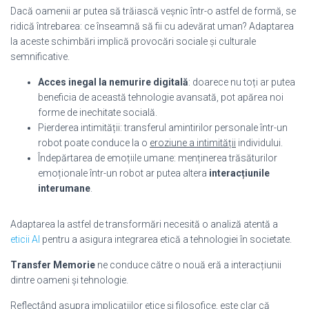
Dacă oamenii ar putea să trăiască veșnic într-o astfel de formă, se
ridică întrebarea: ce înseamnă să fii cu adevărat uman? Adaptarea
la aceste schimbări implică provocări sociale și culturale
semnificative.
Acces inegal la nemurire digitală
: doarece nu toți ar putea
beneficia de această tehnologie avansată, pot apărea noi
forme de inechitate socială.
Pierderea intimității: transferul amintirilor personale într-un
robot poate conduce la o
eroziune a intimității
individului.
Îndepărtarea de emoțiile umane: menținerea trăsăturilor
emoționale într-un robot ar putea altera
interacțiunile
interumane
.
Adaptarea la astfel de transformări necesită o analiză atentă a
eticii AI
pentru a asigura integrarea etică a tehnologiei în societate.
Transfer Memorie
ne conduce către o nouă eră a interacțiunii
dintre oameni și tehnologie.
Reflectând asupra implicațiilor etice și filosofice, este clar că