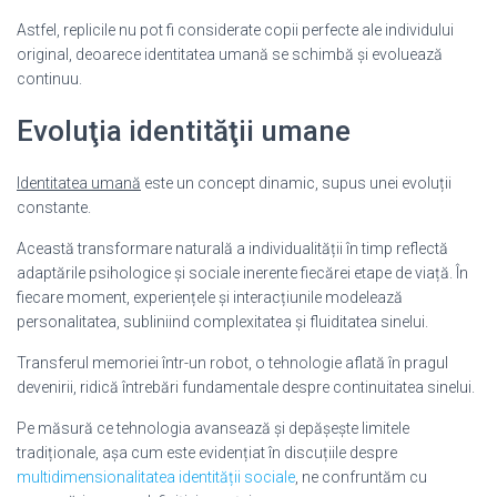
Astfel, replicile nu pot fi considerate copii perfecte ale individului
original, deoarece identitatea umană se schimbă și evoluează
continuu.
Evoluţia identităţii umane
Identitatea umană
este un concept dinamic, supus unei evoluții
constante.
Această transformare naturală a individualității în timp reflectă
adaptările psihologice și sociale inerente fiecărei etape de viață. În
fiecare moment, experiențele și interacțiunile modelează
personalitatea, subliniind complexitatea și fluiditatea sinelui.
Transferul memoriei într-un robot, o tehnologie aflată în pragul
devenirii, ridică întrebări fundamentale despre continuitatea sinelui.
Pe măsură ce tehnologia avansează și depășește limitele
tradiționale, așa cum este evidențiat în discuțiile despre
multidimensionalitatea identității sociale
, ne confruntăm cu