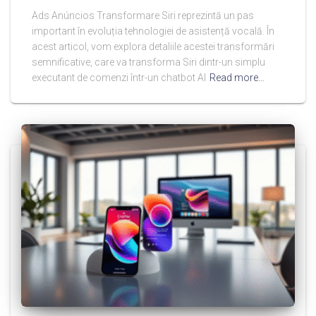
Ads Anúncios Transformare Siri reprezintă un pas
important în evoluția tehnologiei de asistență vocală. În
acest articol, vom explora detaliile acestei transformări
semnificative, care va transforma Siri dintr-un simplu
executant de comenzi într-un chatbot AI
Read more…