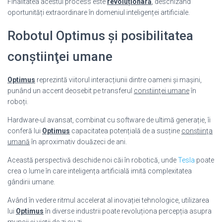
Finalitatea acestui process este
revoluționară
, deschizând
oportunități extraordinare în domeniul inteligenței artificiale.
Robotul Optimus şi posibilitatea
conştiinţei umane
Optimus
reprezintă viitorul interacțiunii dintre oameni și mașini,
punând un accent deosebit pe transferul
conştiinţei umane
în
roboți.
Hardware-ul avansat, combinat cu software de ultimă generație, îi
conferă lui
Optimus
capacitatea potențială de a susține
conştiinţa
umană
în aproximativ douăzeci de ani.
Această perspectivă deschide noi căi în robotică, unde
Tesla
poate
crea o lume în care inteligența artificială imită complexitatea
gândirii umane.
Având în vedere ritmul accelerat al inovației tehnologice, utilizarea
lui
Optimus
în diverse industrii poate revoluționa percepția asupra
muncii și vieții de zi cu zi.