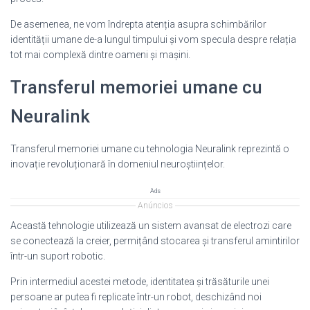
De asemenea, ne vom îndrepta atenția asupra schimbărilor
identității umane de-a lungul timpului și vom specula despre relația
tot mai complexă dintre oameni și mașini.
Transferul memoriei umane cu
Neuralink
Transferul memoriei umane cu tehnologia Neuralink reprezintă o
inovație revoluționară în domeniul neuroștiințelor.
Ads
Anúncios
Această tehnologie utilizează un sistem avansat de electrozi care
se conectează la creier, permițând stocarea și transferul amintirilor
într-un suport robotic.
Prin intermediul acestei metode, identitatea și trăsăturile unei
persoane ar putea fi replicate într-un robot, deschizând noi