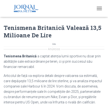
T
O
G
Tenismena Britanică Valează 13,5
G
L
Milioane De Lire
E
N
A
Ads
V
Anúncios
I
Tenismena Britanică
a captat atenția lumii sportive nu doar prin
G
abilitățile sale extraordinare pe teren, ci și prin succesul său
A
financiar remarcabil.
T
I
Articolul de față va explora detalii despre valoarea sa estimată,
O
care depășește 13,5 milioane de lire sterline, și va analiza impactul
N
companiei sale Harbour 6 în 2024. Vom discuta, de asemenea,
despre performanțele sale în competițiile din 2025, parteneriatele
cu branduri de renume precum Nike, Evian și Dior, și pregătirile
intense pentru US Open, unde va înfrunta o rivală din calificări.