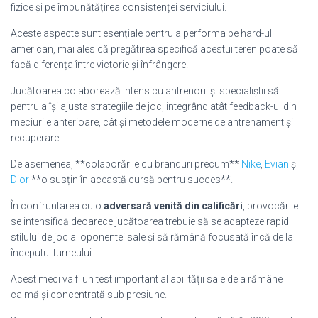
fizice și pe îmbunătățirea consistenței serviciului.
Aceste aspecte sunt esențiale pentru a performa pe hard-ul
american, mai ales că pregătirea specifică acestui teren poate să
facă diferența între victorie și înfrângere.
Jucătoarea colaborează intens cu antrenorii și specialiștii săi
pentru a își ajusta strategiile de joc, integrând atât feedback-ul din
meciurile anterioare, cât și metodele moderne de antrenament și
recuperare.
De asemenea, **colaborările cu branduri precum**
Nike
,
Evian
și
Dior
**o susțin în această cursă pentru succes**.
În confruntarea cu o
adversară venită din calificări
, provocările
se intensifică deoarece jucătoarea trebuie să se adapteze rapid
stilului de joc al oponentei sale și să rămână focusată încă de la
începutul turneului.
Acest meci va fi un test important al abilității sale de a rămâne
calmă și concentrată sub presiune.