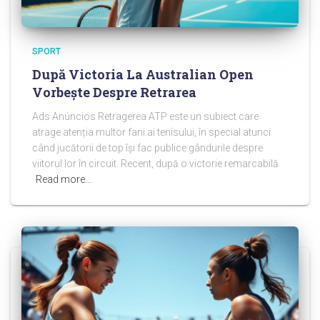
SPORT
După Victoria La Australian Open
Vorbește Despre Retrarea
Ads Anúncios Retragerea ATP este un subiect care
atrage atenția multor fani ai tenisului, în special atunci
când jucătorii de top își fac publice gândurile despre
viitorul lor în circuit. Recent, după o victorie remarcabilă
Read more…