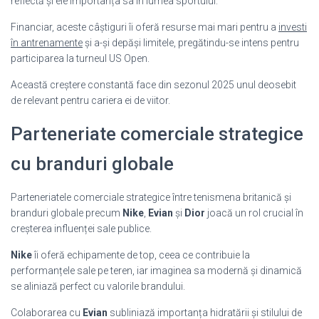
reflectă și ele importanța sa în lumea sportului.
Financiar, aceste câștiguri îi oferă resurse mai mari pentru a
investi
în antrenamente
și a-și depăși limitele, pregătindu-se intens pentru
participarea la turneul US Open.
Această creștere constantă face din sezonul 2025 unul deosebit
de relevant pentru cariera ei de viitor.
Parteneriate comerciale strategice
cu branduri globale
Parteneriatele comerciale strategice între tenismena britanică și
branduri globale precum
Nike
,
Evian
și
Dior
joacă un rol crucial în
creșterea influenței sale publice.
Nike
îi oferă echipamente de top, ceea ce contribuie la
performanțele sale pe teren, iar imaginea sa modernă și dinamică
se aliniază perfect cu valorile brandului.
Colaborarea cu
Evian
subliniază importanța hidratării și stilului de