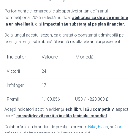
Performanțele remarcabile ale sportivei britanice în anul
competițional 2025 reflectă nu doar
abilitatea sa de a se menține
la un nivel înalt
, ci și
impactul său substanțial pe plan financiar
.
De-a lungul acestui sezon, ea a arătat o constanță admirabilă pe
teren și a reușit să îmbunătățească rezultatele anului precedent.
Indicator
Valoare
Monedă
Victorii
24
–
Înfrângeri
17
–
Premii
1.100.856
USD / ~820.000 £
Acești indicatori scot în evidență
echilibrul său competitiv
, aspect
care îi
consolidează poziția în elita tenisului mondial
.
Colaborările cu branduri de prestigiu precum
Nike
,
Evian
, și
Dior