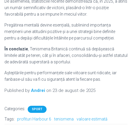
De asemenea, statisticile recente demonstrează că, în 2025, a atins
un număr semnificativ de victorii, plasând-o într-o poziție
favorabilă pentru a se impune în meciul viitor.
Pregătirea mentală devine esențială, subliniind importanța
menținerii unei atitudini pozitive și a unei strategii bine definite
pentru a depăși dificultățile întâlnite pe parcursul competiției.
În concluzie
, Tenismena Britanică continuă să depășească
limitele atât pe teren, cât și în afaceri, consolidându-și astfel statutul
de adevărată superstară a sportului.
Așteptările pentru performanțele sale viitoare sunt ridicate, iar
fanbase-ul său va fi cu siguranță atent la fiecare pas.
Published by
Andrei
on
23 de august de 2025
Categories:
SPORT
Tags:
profituri Harbour 6
tenismena
valoare estimată