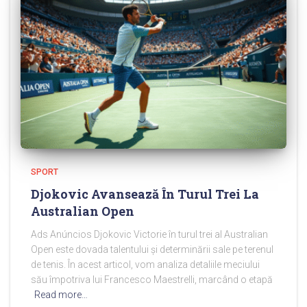
SPORT
Djokovic Avansează În Turul Trei La
Australian Open
Ads Anúncios Djokovic Victorie în turul trei al Australian
Open este dovada talentului și determinării sale pe terenul
de tenis. În acest articol, vom analiza detaliile meciului
său împotriva lui Francesco Maestrelli, marcând o etapă
Read more…