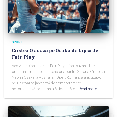
SPORT
Cîrstea O acuză pe Osaka de Lipsă de
Fair-Play
Ads Anúncios Lipsă de Fair-Play a fost cuvântul de
ordine în urma meciului tensionat dintre Sorana Cîrstea și
Naomi Osaka la Australian Open. Românca a acuzat-o
pe jucătoarea japoneză de comportament
necorespunzător, deranjată de strigătele
Read more…