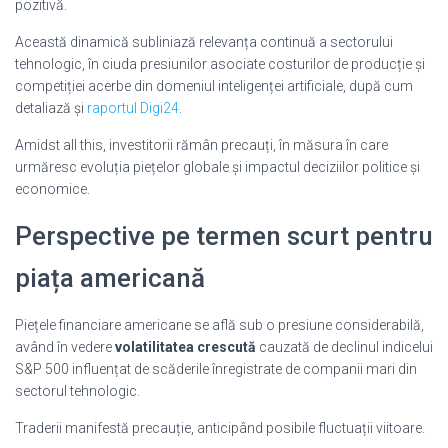
pozitivă.
Această dinamică subliniază relevanța continuă a sectorului
tehnologic, în ciuda presiunilor asociate costurilor de producție și
competiției acerbe din domeniul inteligenței artificiale, după cum
detaliază și
raportul Digi24
.
Amidst all this, investitorii rămân precauți, în măsura în care
urmăresc evoluția piețelor globale și impactul deciziilor politice și
economice.
Perspective pe termen scurt pentru
piața americană
Piețele financiare americane se află sub o presiune considerabilă,
având în vedere
volatilitatea crescută
cauzată de declinul indicelui
S&P 500 influențat de scăderile înregistrate de companii mari din
sectorul tehnologic.
Traderii manifestă precauție, anticipând posibile fluctuații viitoare.