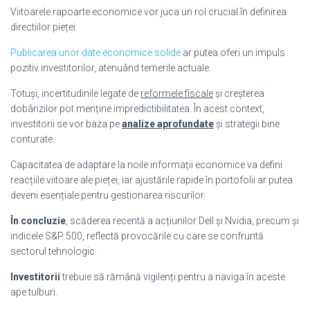
Viitoarele rapoarte economice vor juca un rol crucial în definirea
directiilor pieței.
Publicarea unor date economice solide
ar putea oferi un impuls
pozitiv investitorilor, atenuând temerile actuale.
Totuși, incertitudinile legate de
reformele fiscale
și creșterea
dobânzilor pot menține impredictibilitatea. În acest context,
investitorii se vor baza pe
analize aprofundate
și strategii bine
conturate.
Capacitatea de adaptare la noile informații economice va defini
reacțiile viitoare ale pieței, iar ajustările rapide în portofolii ar putea
deveni esențiale pentru gestionarea riscurilor.
În concluzie
, scăderea recentă a acțiunilor Dell și Nvidia, precum și
indicele S&P 500, reflectă provocările cu care se confruntă
sectorul tehnologic.
Investitorii
trebuie să rămână vigilenți pentru a naviga în aceste
ape tulburi.