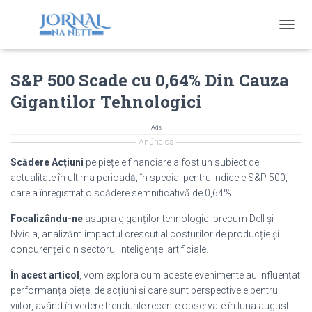
T
O
G
S&P 500 Scade cu 0,64% Din Cauza
G
L
Gigantilor Tehnologici
E
N
A
Ads
V
Anúncios
I
Scădere Acțiuni
pe piețele financiare a fost un subiect de
G
actualitate în ultima perioadă, în special pentru indicele S&P 500,
A
care a înregistrat o scădere semnificativă de 0,64%.
T
I
Focalizându-ne
asupra giganților tehnologici precum Dell și
O
Nvidia, analizăm impactul crescut al costurilor de producție și
N
concurenței din sectorul inteligenței artificiale.
În acest articol
, vom explora cum aceste evenimente au influențat
performanța pieței de acțiuni și care sunt perspectivele pentru
viitor, având în vedere trendurile recente observate în luna august