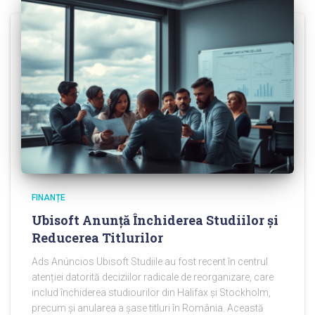
FINANȚE
Ubisoft Anunță Închiderea Studiilor și
Reducerea Titlurilor
Ads Anúncios Ubisoft Studiile au fost recent în centrul
atenției datorită deciziilor radicale de reorganizare, care
includ închiderea studiourilor din Halifax și Stockholm,
precum și anularea a șase titluri în România. Această