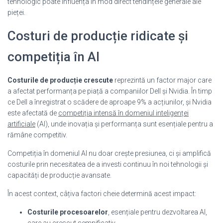
tehnologic poate influența în mod direct tendințele generale ale
pieței.
Costuri de producție ridicate și
competiția în AI
Costurile de producție crescute
reprezintă un factor major care
a afectat performanța pe piață a companiilor Dell și Nvidia. În timp
ce Dell a înregistrat o scădere de aproape 9% a acțiunilor, și Nvidia
este afectată de
competiția intensă în domeniul inteligenței
artificiale
(AI), unde inovația și performanța sunt esențiale pentru a
rămâne competitiv.
Competiția în domeniul AI nu doar crește presiunea, ci și amplifică
costurile prin necesitatea de a investi continuu în noi tehnologii și
capacități de producție avansate.
În acest context, câțiva factori cheie determină acest impact:
Costurile procesoarelor
, esențiale pentru dezvoltarea AI,
care au crescut semnificativ