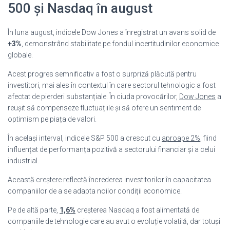
500 și Nasdaq în august
În luna august, indicele Dow Jones a înregistrat un avans solid de
+3%
, demonstrând stabilitate pe fondul incertitudinilor economice
globale.
Acest progres semnificativ a fost o surpriză plăcută pentru
investitori, mai ales în contextul în care sectorul tehnologic a fost
afectat de pierderi substanțiale. În ciuda provocărilor,
Dow Jones
a
reușit să compenseze fluctuațiile și să ofere un sentiment de
optimism pe piața de valori.
În același interval, indicele S&P 500 a crescut cu
aproape 2%
, fiind
influențat de performanța pozitivă a sectorului financiar și a celui
industrial.
Această creștere reflectă încrederea investitorilor în capacitatea
companiilor de a se adapta noilor condiții economice.
Pe de altă parte,
1,6%
creșterea Nasdaq a fost alimentată de
companiile de tehnologie care au avut o evoluție volatilă, dar totuși