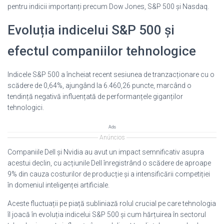
pentru indicii importanți precum Dow Jones, S&P 500 și Nasdaq.
Evoluția indicelui S&P 500 și
efectul companiilor tehnologice
Indicele S&P 500 a încheiat recent sesiunea de tranzacționare cu o
scădere de 0,64%, ajungând la 6.460,26 puncte, marcând o
tendință negativă influențată de performanțele giganților
tehnologici.
Ads
Anúncios
Companiile Dell și Nvidia au avut un impact semnificativ asupra
acestui declin, cu acțiunile Dell înregistrând o scădere de aproape
9% din cauza costurilor de producție și a intensificării competiției
în domeniul inteligenței artificiale.
Aceste fluctuații pe piață subliniază rolul crucial pe care tehnologia
îl joacă în evoluția indicelui S&P 500 și cum hărțuirea în sectorul