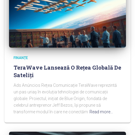
FINANȚE
TeraWave Lansează O Rețea Globală De
Sateliți
Ads Anúncios Rețea Comunicație TeraWave reprezintă
un pas uriaș în evoluția tehnologiei de comunicații
globale. Proiectul, inițiat de Blue Origin, fondată de
celebrul antreprenor Jeff Bezos, își propune să
transforme modul în care ne conectăm
Read more…