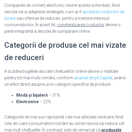
Companiile de comerț electronic resimt aceste schimbări, fiind
nevoite să-și adapteze strategiile, cum ar fi
ajustarea costurilor de
livrare
sau oferirea de reduceri, pentru a menține interesul
consumatorilor. În acest fel,
conștientizarea costurilor
devine o
parte integrantă a deciziei de cumpărare online.
Categorii de produse cel mai vizate
de reduceri
A scădea bugetele alocate cheltuielilor online devine o realitate
pentru tot mai mulți români, conform
analizei de pe Capital
, având
un efect direct asupra unor categorii specifice de produse.
Modă și bijuterii
– 31%
Electronice
– 22%
Categoriile de mai sus reprezintă cele mai afectate sectoare, fiind
cele din care consumatorii români au simțit nevoia să reducă cel
mai mult cheltuielile. În contrast, este de remarcat că
produsele