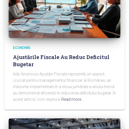
ECONOMIE
Ajustările Fiscale Au Reduc Deficitul
Bugetar
Ads Anúncios Ajustări Fiscale reprezintă un aspect
crucial pentru managementul financiar al României, iar
măsurile implementate în a doua jumătate a anului trecut
au demonstrat eficiență în reducerea deficitului bugetar. În
acest articol, vom explora
Read more…