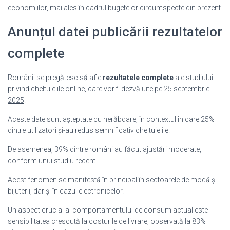
economiilor, mai ales în cadrul bugetelor circumspecte din prezent.
Anunțul datei publicării rezultatelor
complete
Românii se pregătesc să afle
rezultatele complete
ale studiului
privind cheltuielile online, care vor fi dezvăluite pe
25 septembrie
2025
.
Aceste date sunt așteptate cu nerăbdare, în contextul în care 25%
dintre utilizatori și-au redus semnificativ cheltuielile.
De asemenea, 39% dintre români au făcut ajustări moderate,
conform unui studiu recent.
Acest fenomen se manifestă în principal în sectoarele de modă și
bijuterii, dar și în cazul electronicelor.
Un aspect crucial al comportamentului de consum actual este
sensibilitatea crescută la costurile de livrare, observată la 83%