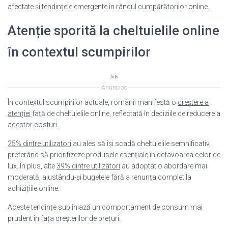
afectate și tendințele emergente în rândul cumpărătorilor online.
Atenție sporită la cheltuielile online
în contextul scumpirilor
Ads
Anúncios
În contextul scumpirilor actuale, românii manifestă o
creștere a
atenției
față de cheltuielile online, reflectată în deciziile de reducere a
acestor costuri.
25% dintre utilizatori
au ales să își scadă cheltuielile semnificativ,
preferând să prioritizeze produsele esențiale în defavoarea celor de
lux. În plus, alte
39% dintre utilizatori
au adoptat o abordare mai
moderată, ajustându-și bugetele fără a renunța complet la
achizițiile online.
Aceste tendințe subliniază un comportament de consum mai
prudent în fața creșterilor de prețuri.