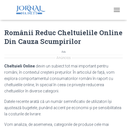
T
O
G
Românii Reduc Cheltuielile Online
G
L
Din Cauza Scumpirilor
E
N
A
Ads
V
Anúncios
I
Cheltuieli Online
devin un subiect tot mai important pentru
G
români, în contextul creșterii prețurilor. În articolul de față, vom
A
explora comportamentul consumatorilor români în raport cu
T
I
cheltuielile online, în special în ceea ce privește reducerea
O
cheltuielilor în diverse categorii.
N
Datele recente arată că un număr semnificativ de utilizatori își
ajustează bugetele, punând accent pe economii și pe sensibilitatea
la costurile de livrare.
Vom analiza, de asemenea, categoriile de produse cele mai