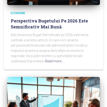
ECONOMIE
Perspectiva Bugetului Pe 2026 Este
Semnificativ Mai Bună
Ads Anúncios Buget Semnificativ pe 2026 este tema
centrală a acestui articol, în care vom analiza
perspectivele financiare ale administrațiilor locale și
impactul acestora asupra dezvoltării economice
regionale. Discuțiile recente cu autoritățile locale
subliniază importanța
Read more…