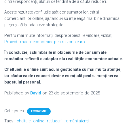
dintre respondenți, alături de tendința de a căuta reduceri.
Aceste rezultate vor fi utile atât consumatorilor, cât și
comercianților online, ajutându-i să înțeleagă mai bine dinamica
pieței și să își adapteze strategiile.
Pentru mai multe informații despre proiecțiile viitoare, vizitați
Proiecții macroeconomice pentru zona euro
.
În concluzie, schimbările în obiceiurile de consum ale
românilor reflectă o adaptare la realitățile economice actuale.
Cheltuielile online sunt acum gestionate cu mai multă atenție,
iar căutarea de reduceri devine esențială pentru menținerea
bugetului personal.
Published by
David
on
23 de septembrie de 2025
Categories:
ECONOMIE
Tags:
cheltuieli online
reduceri
români atenți