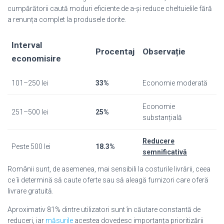
cumpărătorii caută moduri eficiente de a-și reduce cheltuielile fără
a renunța complet la produsele dorite.
Interval
Procentaj
Observație
economisire
101–250 lei
33%
Economie moderată
Economie
251–500 lei
25%
substanțială
Reducere
Peste 500 lei
18.3%
semnificativă
Românii sunt, de asemenea, mai sensibili la costurile livrării, ceea
ce îi determină să caute oferte sau să aleagă furnizori care oferă
livrare gratuită.
Aproximativ 81% dintre utilizatori sunt în căutare constantă de
reduceri, iar
măsurile
acestea dovedesc importanța prioritizării