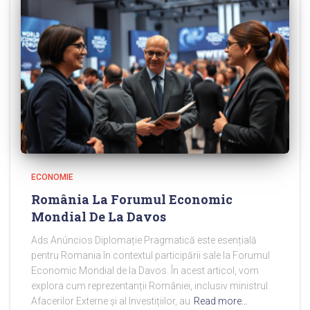
ECONOMIE
România La Forumul Economic
Mondial De La Davos
Ads Anúncios Diplomație Pragmatică este esențială
pentru Romania în contextul participării sale la Forumul
Economic Mondial de la Davos. În acest articol, vom
explora cum reprezentanții României, inclusiv ministrul
Afacerilor Externe și al Investițiilor, au
Read more…