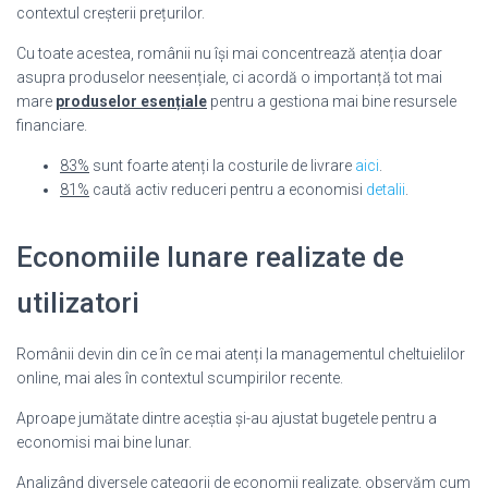
contextul creșterii prețurilor.
Cu toate acestea, românii nu își mai concentrează atenția doar
asupra produselor neesențiale, ci acordă o importanță tot mai
mare
produselor esențiale
pentru a gestiona mai bine resursele
financiare.
83%
sunt foarte atenți la costurile de livrare
aici
.
81%
caută activ reduceri pentru a economisi
detalii
.
Economiile lunare realizate de
utilizatori
Românii devin din ce în ce mai atenți la managementul cheltuielilor
online, mai ales în contextul scumpirilor recente.
Aproape jumătate dintre aceștia și-au ajustat bugetele pentru a
economisi mai bine lunar.
Analizând diversele categorii de economii realizate, observăm cum