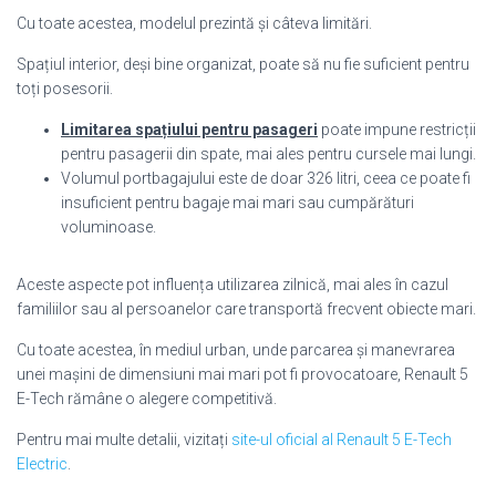
Cu toate acestea, modelul prezintă și câteva limitări.
Spațiul interior, deși bine organizat, poate să nu fie suficient pentru
toți posesorii.
Limitarea spațiului pentru pasageri
poate impune restricții
pentru pasagerii din spate, mai ales pentru cursele mai lungi.
Volumul portbagajului este de doar 326 litri, ceea ce poate fi
insuficient pentru bagaje mai mari sau cumpărături
voluminoase.
Aceste aspecte pot influența utilizarea zilnică, mai ales în cazul
familiilor sau al persoanelor care transportă frecvent obiecte mari.
Cu toate acestea, în mediul urban, unde parcarea și manevrarea
unei mașini de dimensiuni mai mari pot fi provocatoare, Renault 5
E-Tech rămâne o alegere competitivă.
Pentru mai multe detalii, vizitați
site-ul oficial al Renault 5 E-Tech
Electric
.