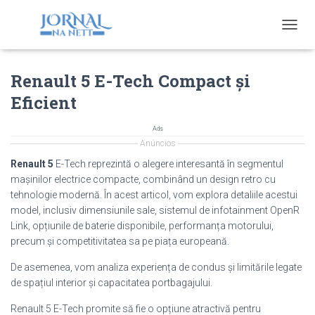
T
O
G
Renault 5 E-Tech Compact și
G
L
Eficient
E
N
A
Ads
V
Anúncios
I
Renault 5
E-Tech reprezintă o alegere interesantă în segmentul
G
mașinilor electrice compacte, combinând un design retro cu
A
tehnologie modernă. În acest articol, vom explora detaliile acestui
T
I
model, inclusiv dimensiunile sale, sistemul de infotainment OpenR
O
Link, opțiunile de baterie disponibile, performanța motorului,
N
precum și competitivitatea sa pe piața europeană.
De asemenea, vom analiza experiența de condus și limitările legate
de spațiul interior și capacitatea portbagajului.
Renault 5 E-Tech promite să fie o opțiune atractivă pentru