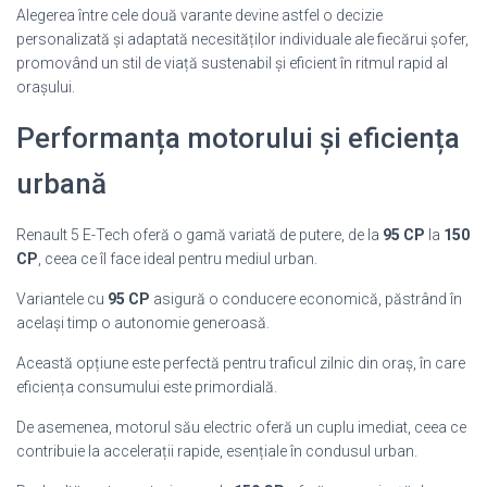
Alegerea între cele două varante devine astfel o decizie
personalizată și adaptată necesităților individuale ale fiecărui șofer,
promovând un stil de viață sustenabil și eficient în ritmul rapid al
orașului.
Performanța motorului și eficiența
urbană
Renault 5 E-Tech oferă o gamă variată de putere, de la
95 CP
la
150
CP
, ceea ce îl face ideal pentru mediul urban.
Variantele cu
95 CP
asigură o conducere economică, păstrând în
același timp o autonomie generoasă.
Această opțiune este perfectă pentru traficul zilnic din oraș, în care
eficiența consumului este primordială.
De asemenea, motorul său electric oferă un cuplu imediat, ceea ce
contribuie la accelerații rapide, esențiale în condusul urban.