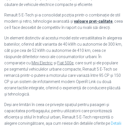
căutare de vehicule electrice compacte și eficiente.
Renault 5 E-Tech și-a consolidat poziția printr-o combinație de stil
modern și retro, tehnologie avansată și
valoare preț-calitate
, ceea
ce îl face deosebit de competitiv în raport cu rivalii săi direcți.
Un element distinctiv al acestui model este versatilitatea în alegerea
bateriilor, oferind atât varianta de 40 kWh cu autonomie de 300 km,
cât și pe cea de 52 kWh cu autonomie de 410 km, ceea ce
răspunde diferitelor nevoi ale consumatorilor urbani. În
comparație cu
Mini Electric
și
Fiat 500e
, care sunt și ele populare
pe segmentul vehiculelor urbane compacte, Renault 5 E-Tech se
remarcă printr-o putere a motorului care variază între 95 CP și 150
CP și un sistem de infotainment modern OpenR Link cu două
ecrane tactile integrate, oferind o experiență de conducere plăcută
și tehnologică.
Deși are limitări în ceea ce privește spațiul pentru pasageri și
capacitatea portbagajului, pentru utilizatorii care prioritizează
eficiența și stilul în traficul urban, Renault 5 E-Tech reprezintă o
alegere convingătoare, așa cum reiese din detaliile oferite pe
Detalii