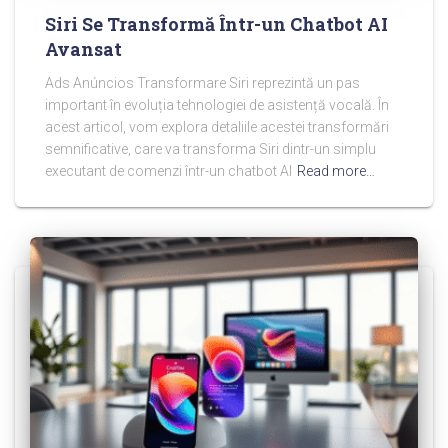
Siri Se Transformă Într-un Chatbot AI
Avansat
Ads Anúncios Transformare Siri reprezintă un pas
important în evoluția tehnologiei de asistență vocală. În
acest articol, vom explora detaliile acestei transformări
semnificative, care va transforma Siri dintr-un simplu
executant de comenzi într-un chatbot AI
Read more…