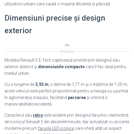
utilizatorii urbani care caută o mașină eficientă și plăcută.
Dimensiuni precise și design
exterior
Ads
Anúncios
Modelul Renault 5 E-Tech captivează privirile prin designul său
exterior distinct și
dimensiunile compacte
care îl fac ideal pentru
mediul urban.
Cu o lungime de
3,92 m
, o lățime de 1,77 m și o înălțime de 1,50 m,
acest vehicul este perfect proportionat pentru a naviga cu ușurință
în aglomerația orașului, facilitând
parcarea
și oferind o
manevrabilitate excelentă.
Caracterul său
retro
este evident prin designul farurilor, reamintind
de iconicul Renault 5 din deceniile trecute, dar actualizat cu accente
moderne precum
farurile LED iconice
care oferă atât un aspect