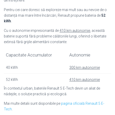
de întreținere.
Pentru cei care doresc să exploreze mai mult sau au nevoie de o
distanță mai mare între încărcări, Renault propune bateria de
52
kWh
.
Cu o autonomie impresionantă de
410 km autonomie
, această
baterie suportă fără probleme călătoriile lungi, oferind o libertate
extinsă fără grijile alimentării constante.
Capacitate Accumulator
Autonomie
40 kWh
300 km autonomie
52 kWh
410 km autonomie
În contextul urban, bateriile Renault 5 E-Tech devin un aliat de
nădejde, o soluție practică și ecologică.
Mai multe detalii sunt disponibile pe
pagina oficială Renault 5 E-
Tech
.