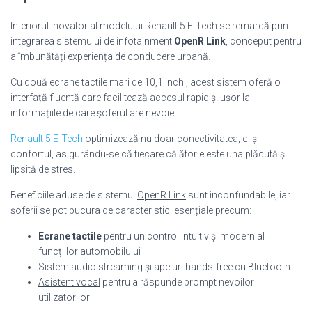
Interiorul inovator al modelului Renault 5 E-Tech se remarcă prin
integrarea sistemului de infotainment
OpenR Link
, conceput pentru
a îmbunătăți experiența de conducere urbană.
Cu două ecrane tactile mari de 10,1 inchi, acest sistem oferă o
interfață fluentă care facilitează accesul rapid și ușor la
informațiile de care șoferul are nevoie.
Renault 5 E-Tech
optimizează nu doar conectivitatea, ci și
confortul, asigurându-se că fiecare călătorie este una plăcută și
lipsită de stres.
Beneficiile aduse de sistemul
OpenR Link
sunt inconfundabile, iar
șoferii se pot bucura de caracteristici esențiale precum:
Ecrane tactile
pentru un control intuitiv și modern al
funcțiilor automobilului
Sistem audio streaming și apeluri hands-free cu Bluetooth
Asistent vocal
pentru a răspunde prompt nevoilor
utilizatorilor