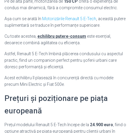
Pe de altă parte, motorizarea de
150 CP
oferă o experiență de
condus mai dinamică, fără a compromite consumul electric.
Așa cum se arată în
Motorizările Renault 5 E-Tech
, această putere
suplimentară se traduce în performanțe superioare.
Cu toate acestea,
echilibru putere-consum
este esențial,
deoarece combină agilitatea cu eficiența.
Astfel, Renault 5 E-Tech îmbină plăcerea condusului cu aspectul
practic, fiind un companion perfect pentru șoferii urbani care
doresc performanță și eficiență.
Acest echilibru îl plasează în concurență directă cu modele
precum Mini Electric și Fiat 500e.
Prețuri și poziționare pe piața
europeană
Prețul modelului Renault 5 E-Tech începe de la
24.900 euro
, fiind o
opțiune atractivă pe piața europeană pentru clienții urbani în