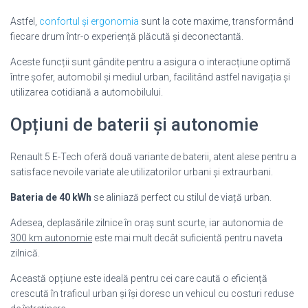
Astfel,
confortul și ergonomia
sunt la cote maxime, transformând
fiecare drum într-o experiență plăcută și deconectantă.
Aceste funcții sunt gândite pentru a asigura o interacțiune optimă
între șofer, automobil și mediul urban, facilitând astfel navigația și
utilizarea cotidiană a automobilului.
Opțiuni de baterii și autonomie
Renault 5 E-Tech oferă două variante de baterii, atent alese pentru a
satisface nevoile variate ale utilizatorilor urbani și extraurbani.
Bateria de 40 kWh
se aliniază perfect cu stilul de viață urban.
Adesea, deplasările zilnice în oraș sunt scurte, iar autonomia de
300 km autonomie
este mai mult decât suficientă pentru naveta
zilnică.
Această opțiune este ideală pentru cei care caută o eficiență
crescută în traficul urban și își doresc un vehicul cu costuri reduse