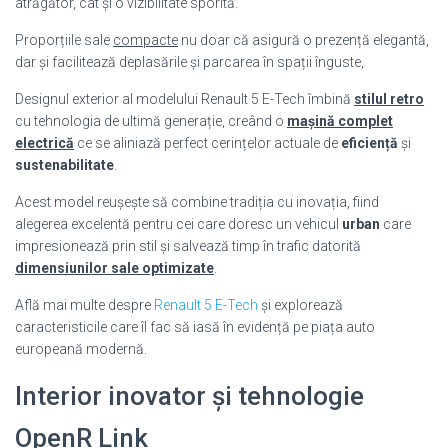
atrăgător, cât și o vizibilitate sporită.
Proporțiile sale
compacte
nu doar că asigură o prezență elegantă,
dar și facilitează deplasările și parcarea în spații înguste,
Designul exterior al modelului Renault 5 E-Tech îmbină
stilul retro
cu tehnologia de ultimă generație, creând o
mașină complet
electrică
ce se aliniază perfect cerințelor actuale de
eficiență
și
sustenabilitate
.
Acest model reușește să combine tradiția cu inovația, fiind
alegerea excelentă pentru cei care doresc un vehicul
urban
care
impresionează prin stil și salvează timp în trafic datorită
dimensiunilor sale optimizate
.
Află mai multe despre
Renault 5 E-Tech
și explorează
caracteristicile care îl fac să iasă în evidență pe piața auto
europeană modernă.
Interior inovator și tehnologie
OpenR Link