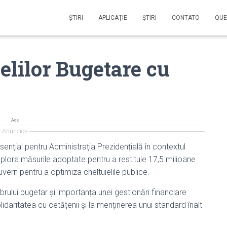
ŞTIRI
APLICAȚIE
ŞTIRI
CONTATO
QUE
elilor Bugetare cu
Ads
Anúncios
sențial pentru Administrația Prezidențială în contextul
xplora măsurile adoptate pentru a restituie 17,5 milioane
guvern pentru a optimiza cheltuielile publice.
brului bugetar și importanța unei gestionări financiare
idaritatea cu cetățenii și la menținerea unui standard înalt