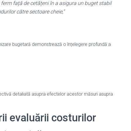
erm față de cetățeni în a asigura un buget stabil
durilor către sectoare cheie,”
optimizare bugetară demonstrează o înțelegere profundă a
ctivă detaliată asupra efectelor acestor măsuri asupra
i evaluării costurilor