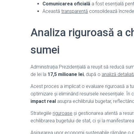
Comunicarea oficială
a fost esențială pent
Această
transparență
consolidează încreder
Analiza riguroasă a ch
sumei
Administrația Prezidențială a reușit să reducă suma
de lei la
17,5 milioane lei
, după o
analiză detaliat
Acest proces a implicat o evaluare riguroasă a tutu
optimizare și eliminând resursele neesențiale. În
impact real
asupra echilibrului bugetar, reflectâ
Strategiile
riguroase
și gestionarea atentă a resur
echilibrarea bugetului de stat, ci și la manifestarea
Asigurarea unor economii sustenabile rămâne o prio