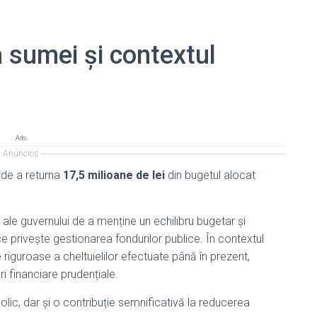
a sumei și contextul
Ads
Anúncios
 de a returna
17,5 milioane de lei
din bugetul alocat
 ale guvernului de a menține un echilibru bugetar și
privește gestionarea fondurilor publice. În contextul
e riguroase a cheltuielilor efectuate până în prezent,
i financiare prudențiale.
lic, dar și o contribuție semnificativă la reducerea