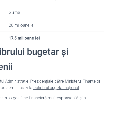
Sume
20 milioane lei
17,5 milioane lei
brului bugetar și
enii
l Administrației Prezidențiale către Ministerul Finanțelor
mod semnificativ la
echilibrul bugetar național
.
entru o gestiune financiară mai responsabilă și o