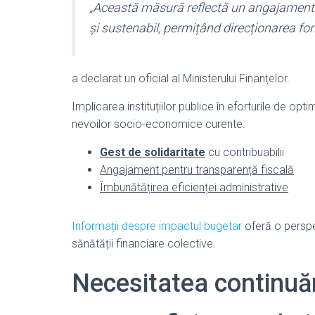
„Această măsură reflectă un angajament f
și sustenabil, permițând direcționarea fon
a declarat un oficial al Ministerului Finanțelor.
Implicarea instituțiilor publice în eforturile de 
nevoilor socio-economice curente.
Gest de solidaritate
cu contribuabilii
Angajament pentru transparență fiscală
Îmbunătățirea eficienței administrative
Informații despre impactul bugetar
oferă o perspe
sănătății financiare colective.
Necesitatea continuări