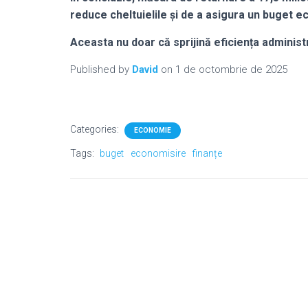
reduce cheltuielile și de a asigura un buget ech
Aceasta nu doar că sprijină eficiența administra
Published by
David
on
1 de octombrie de 2025
Categories:
ECONOMIE
Tags:
buget
economisire
finanțe