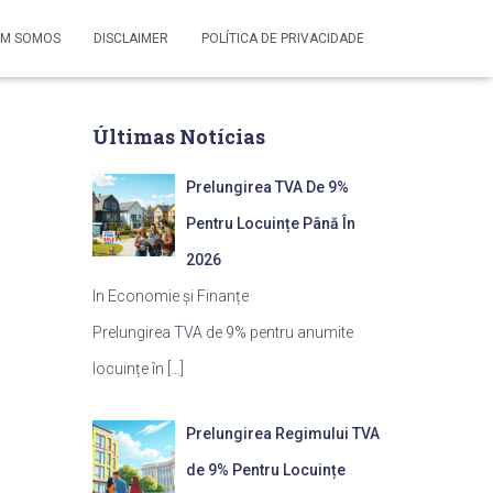
M SOMOS
DISCLAIMER
POLÍTICA DE PRIVACIDADE
Últimas Notícias
Prelungirea TVA De 9%
Pentru Locuințe Până În
2026
In Economie și Finanțe
Prelungirea TVA de 9% pentru anumite
locuințe în
[…]
Prelungirea Regimului TVA
de 9% Pentru Locuințe