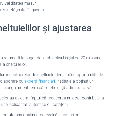
ru validitatea măsurii
ea cetățenilor în guvern
eltuielilor și ajustarea
 returnată la buget de la obiectivul inițial de 20 milioane
ă
a cheltuielilor.
ror sectoarelor de cheltuieli, identificând oportunități de
 colaborare cu
experții financiari
, instituția a obținut un
nd un angajament ferm către eficiență administrativă.
selor au asigurat faptul că reducerea nu doar contribuie la
 unei solidarități autentice cu cetățenii.
ritate prin continuarea evaluării costurilor.