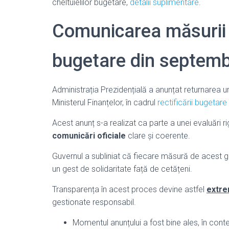
cheltuielilor bugetare,
detalii suplimentare
.
Comunicarea măsurii în
bugetare din septemb
Administrația Prezidențială a anunțat returnarea u
Ministerul Finanțelor, în cadrul
rectificării bugetar
Acest anunț s-a realizat ca parte a unei evaluări ri
comunicări oficiale
clare și coerente.
Guvernul a subliniat că fiecare măsură de acest gen
un gest de solidaritate față de cetățeni.
Transparența în acest proces devine astfel
extre
gestionate responsabil.
Momentul anunțului a fost bine ales, în contex