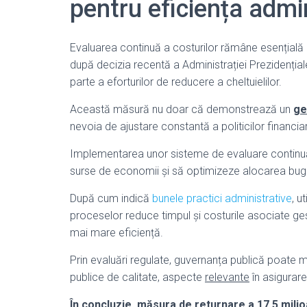
pentru eficiența admi
Evaluarea continuă a costurilor rămâne esențială p
după decizia recentă a Administrației Prezidențial
parte a eforturilor de reducere a cheltuielilor.
Această măsură nu doar că demonstrează un
ge
nevoia de ajustare constantă a politicilor financiar
Implementarea unor sisteme de evaluare continuă p
surse de economii și să optimizeze alocarea bug
După cum indică
bunele practici administrative
, u
proceselor reduce timpul și costurile asociate gesti
mai mare eficiență.
Prin evaluări regulate, guvernanța publică poate me
publice de calitate, aspecte
relevante
în asigurare
În concluzie, măsura de returnare a 17,5 milio