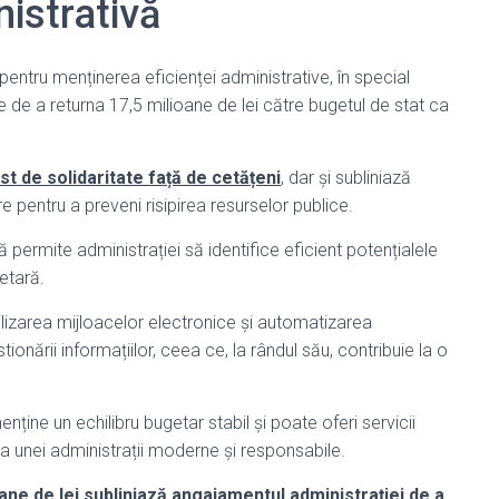
nistrativă
entru menținerea eficienței administrative, în special
e de a returna 17,5 milioane de lei către bugetul de stat ca
st de solidaritate față de cetățeni
, dar și subliniază
e pentru a preveni risipirea resurselor publice.
ermite administrației să identifice eficient potențialele
etară.
tilizarea mijloacelor electronice și automatizarea
onării informațiilor, ceea ce, la rândul său, contribuie la o
nține un echilibru bugetar stabil și poate oferi servicii
a unei administrații moderne și responsabile.
ane de lei subliniază angajamentul administrației de a