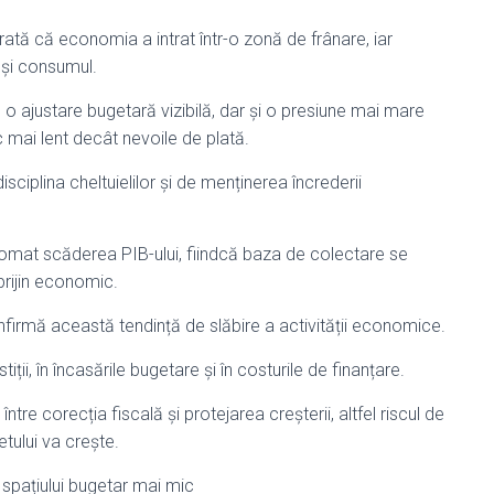
rată că economia a intrat într-o zonă de frânare, iar
 și consumul.
 o ajustare bugetară vizibilă, dar și o presiune mai mare
c mai lent decât nevoile de plată.
isciplina cheltuielilor și de menținerea încrederii
omat scăderea PIB-ului, fiindcă baza de colectare se
sprijin economic.
firmă această tendință de slăbire a activității economice.
iții, în încasările bugetare și în costurile de finanțare.
ntre corecția fiscală și protejarea creșterii, altfel riscul de
tului va crește.
 spațiului bugetar mai mic