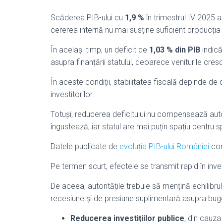
Scăderea PIB-ului cu
1,9 %
în trimestrul IV 2025 a
cererea internă nu mai susține suficient producția
În același timp, un deficit de
1,03 % din PIB
indică
asupra finanțării statului, deoarece veniturile cres
În aceste condiții, stabilitatea fiscală depinde de d
investitorilor.
Totuși, reducerea deficitului nu compensează aut
îngustează, iar statul are mai puțin spațiu pentru 
Datele publicate de
evoluția PIB-ului României
con
Pe termen scurt, efectele se transmit rapid în invest
De aceea, autoritățile trebuie să mențină echilibrul î
recesiune și de presiune suplimentară asupra buge
Reducerea investițiilor publice
, din cauza