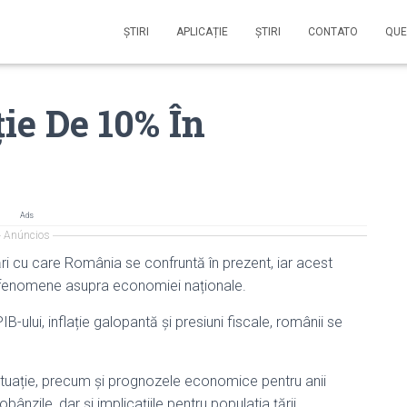
ŞTIRI
APLICAȚIE
ŞTIRI
CONTATO
QUE
ție De 10% În
Ads
Anúncios
i cu care România se confruntă în prezent, iar acest
r fenomene asupra economiei naționale.
ului, inflație galopantă și presiuni fiscale, românii se
ituație, precum și prognozele economice pentru anii
obânzile, dar și implicațiile pentru populatia țării.