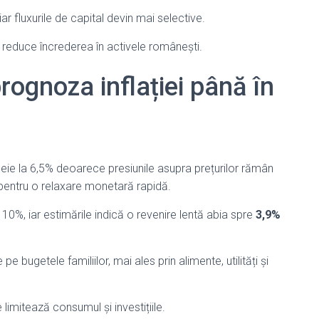
ar fluxurile de capital devin mai selective.
i reduce încrederea în activele românești.
rognoza inflației până în
e la 6,5% deoarece presiunile asupra prețurilor rămân
dă pentru o relaxare monetară rapidă.
0%, iar estimările indică o revenire lentă abia spre
3,9%
pe bugetele familiilor, mai ales prin alimente, utilități și
mitează consumul și investițiile.