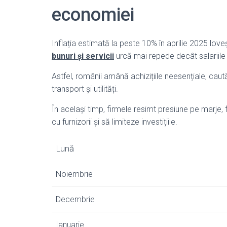
economiei
Inflația estimată la peste 10% în aprilie 2025 lov
bunuri și servicii
urcă mai repede decât salariile ș
Astfel, românii amână achizițiile neesențiale, caută
transport și utilități.
În același timp, firmele resimt presiune pe marje, 
cu furnizorii și să limiteze investițiile.
Lună
Noiembrie
Decembrie
Ianuarie