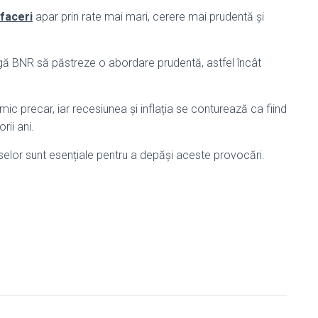
faceri
apar prin rate mai mari, cerere mai prudentă și
 obligă BNR să păstreze o abordare prudentă, astfel încât
 precar, iar recesiunea și inflația se conturează ca fiind
rii ani.
selor sunt esențiale pentru a depăși aceste provocări.