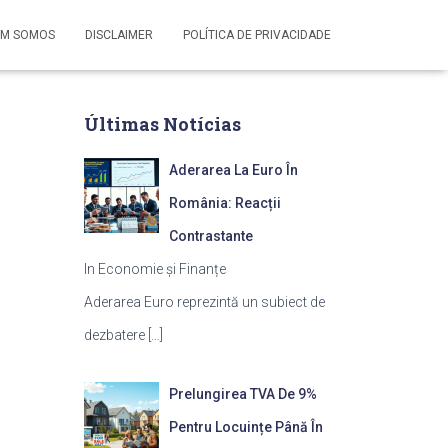
M SOMOS
DISCLAIMER
POLÍTICA DE PRIVACIDADE
Últimas Notícias
Aderarea La Euro În
România: Reacții
Contrastante
In Economie și Finanțe
Aderarea Euro reprezintă un subiect de
dezbatere
[…]
Prelungirea TVA De 9%
Pentru Locuințe Până În