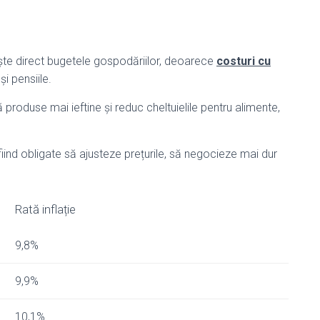
ește direct bugetele gospodăriilor, deoarece
costuri cu
i pensiile.
 produse mai ieftine și reduc cheltuielile pentru alimente,
fiind obligate să ajusteze prețurile, să negocieze mai dur
Rată inflație
9,8%
9,9%
10,1%