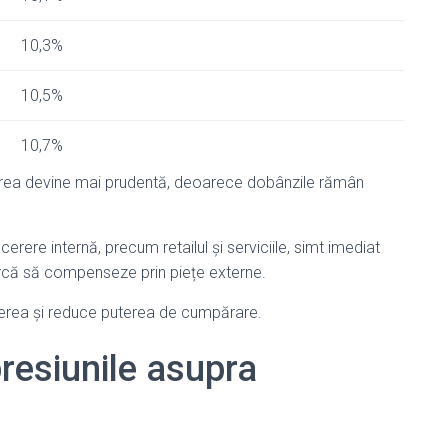
10,3%
10,5%
10,7%
tarea devine mai prudentă, deoarece dobânzile rămân
rere internă, precum retailul și serviciile, simt imediat
arcă să compenseze prin piețe externe.
derea și reduce puterea de cumpărare.
presiunile asupra