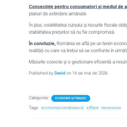
Consecințe pentru consumatori și mediul de a
planuri de extindere amânate.
În plus, volatilitatea cursului și riscurile fiscale
stabilitatea prețurilor să nu fie compromisă.
În concluzie,
România se află pe un teren economic
realități cu care va trebui să se confrunte în următo
Măsurile corecte și o gestionare eficientă a resur
Published by
David
on
14 de mai de 2026
Categories:
ECONOMIE ȘI FINANȚE
Tags:
economia românească
inflație
recensiune