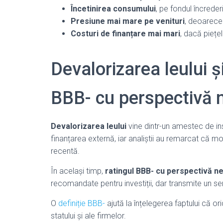
Încetinirea consumului
, pe fondul încrederi
Presiune mai mare pe venituri
, deoarece
Costuri de finanțare mai mari
, dacă piețel
Devalorizarea leului ș
BBB- cu perspectivă 
Devalorizarea leului
vine dintr-un amestec de inst
finanțarea externă, iar analiștii au remarcat că
recentă.
În același timp,
ratingul BBB- cu perspectivă n
recomandate pentru investiții, dar transmite un se
O
definiție BBB-
ajută la înțelegerea faptului că o
statului și ale firmelor.