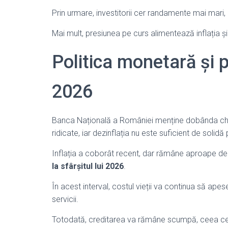
Prin urmare, investitorii cer randamente mai mari, i
Mai mult, presiunea pe curs alimentează inflația ș
Politica monetară și p
2026
Banca Națională a României menține dobânda chei
ridicate, iar dezinflația nu este suficient de soli
Inflația a coborât recent, dar rămâne aproape de 1
la sfârșitul lui 2026
.
În acest interval, costul vieții va continua să apese 
servicii.
Totodată, creditarea va rămâne scumpă, ceea ce li