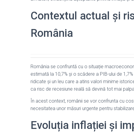
Contextul actual și ri
România
România se confruntă cu o situație macroeconomic
estimată la 10,7% și o scădere a PIB-ului de 1,7% în
ridicate și un leu care a atins valori minime isto
ca risc de recesiune reală să devină tot mai palpa
În acest context, românii se vor confrunta cu cost
necesitatea unor măsuri urgente pentru stabiliza
Evoluția inflației și 