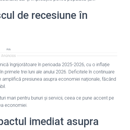
scul de recesiune în
Ads
Anúncios
ă îngrijorătoare în perioada 2025-2026, cu o inflație
 primele trei luni ale anului 2026. Deficitele în continuare
rice amplifică presiunea asupra economiei naționale, făcând
bil.
uri mari pentru bunuri și servicii, ceea ce pune accent pe
rea economiei.
impactul imediat asupra