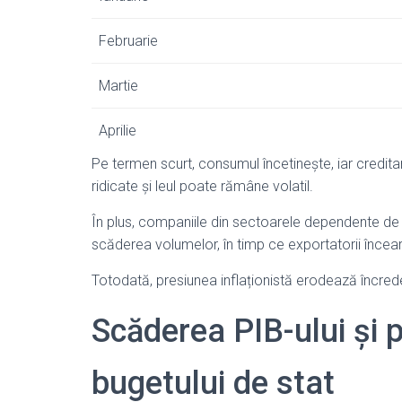
Februarie
Martie
Aprilie
Pe termen scurt, consumul încetinește, iar credi
ridicate și leul poate rămâne volatil.
În plus, companiile din sectoarele dependente de ce
scăderea volumelor, în timp ce exportatorii înce
Totodată, presiunea inflaționistă erodează încre
Scăderea PIB-ului și 
bugetului de stat