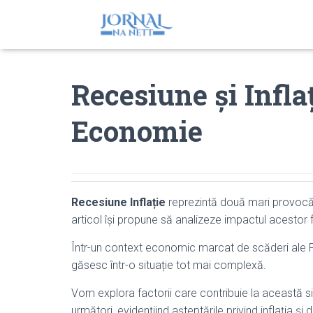
Recesiune și Infla
Economie
Recesiune Inflație
reprezintă două mari provocăr
articol își propune să analizeze impactul acesto
Într-un context economic marcat de scăderi ale PIB-
găsesc într-o situație tot mai complexă.
Vom explora factorii care contribuie la această s
următori, evidențiind așteptările privind inflația și d