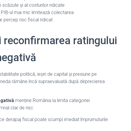
i scăzute și al costurilor ridicate
 PIB-ul mai mic limitează colectarea
e percep risc fiscal ridicat
i reconfirmarea ratingului
negativă
abilitate politică, ieșiri de capital și presiune pe
 moneda rămâne încă supraevaluată după deprecierea
egativă
menține România la limita categoriei
mnal clar de risc.
rice derapaj fiscal poate scumpi imediat împrumuturile