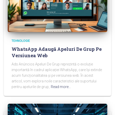
TEHNOLOGIE
WhatsApp Adaugă Apeluri De Grup Pe
Versiunea Web
Ads Anúncios Apeluri De Grup reprezintă o evoluție
importantă în cadrul aplicației WhatsApp, care își extinde
acum funcționalitatea și pe versiunea web. În acest
articol, vom explora noile caracteristici ale suportului
pentru apelurile de grup,
Read more…