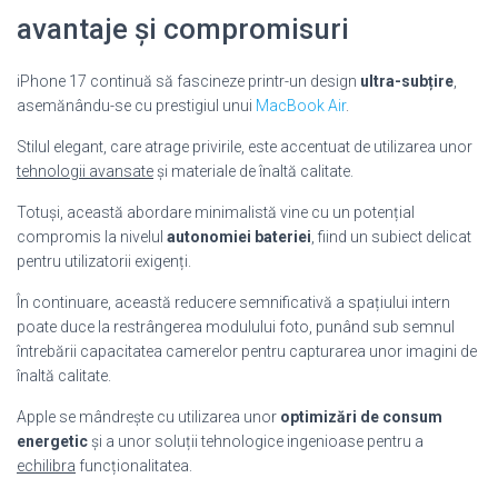
avantaje și compromisuri
iPhone 17 continuă să fascineze printr-un design
ultra-subțire
,
asemănându-se cu prestigiul unui
MacBook Air
.
Stilul elegant, care atrage privirile, este accentuat de utilizarea unor
tehnologii avansate
și materiale de înaltă calitate.
Totuși, această abordare minimalistă vine cu un potențial
compromis la nivelul
autonomiei bateriei
, fiind un subiect delicat
pentru utilizatorii exigenți.
În continuare, această reducere semnificativă a spațiului intern
poate duce la restrângerea modulului foto, punând sub semnul
întrebării capacitatea camerelor pentru capturarea unor imagini de
înaltă calitate.
Apple se mândrește cu utilizarea unor
optimizări de consum
energetic
și a unor soluții tehnologice ingenioase pentru a
echilibra
funcționalitatea.