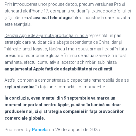
Prin introducerea unor produse de top, precum versiunea Pro și
standard ale iPhone 17, compania nu doar își extinde portofoliul, ci
și își păstrează
avansul tehnologic
într-o industrie în care inovația
este esențială.
Decizia Apple de a-și muta producția în India
reprezintă un pas
strategic care nu doar că slăbește dependența de China, dar și
întărește lanțul logistic, făcându-l mai robust și mai flexibil în fața
presiunilor economice globale. În timp ce actualizarea Siri a fost
amânată, efectul cumulativ al acestor schimbări subliniază
angajamentul Apple față de adaptabilitate și reziliență
.
Astfel, compania demonstrează o capacitate remarcabilă de a se
replia și evolua
în fața unei competiții tot mai acerbe.
În concluzie, evenimentul din 9 septembrie va marca un
moment important pentru Apple, punând în lumină nu doar
produsele noi, ci și strategia companiei în fața provocărilor
comerciale globale.
Published by
Pamela
on
28 de august de 2025