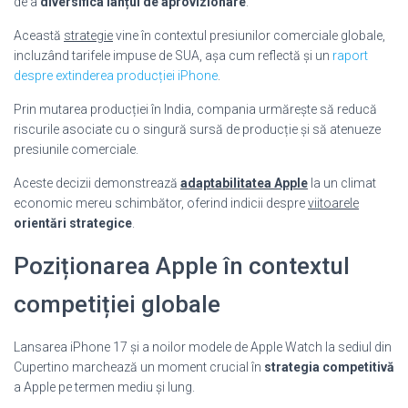
de a
diversifica lanțul de aprovizionare
.
Această
strategie
vine în contextul presiunilor comerciale globale,
incluzând tarifele impuse de SUA, așa cum reflectă și un
raport
despre extinderea producției iPhone
.
Prin mutarea producției în India, compania urmărește să reducă
riscurile asociate cu o singură sursă de producție și să atenueze
presiunile comerciale.
Aceste decizii demonstrează
adaptabilitatea Apple
la un climat
economic mereu schimbător, oferind indicii despre
viitoarele
orientări strategice
.
Poziționarea Apple în contextul
competiției globale
Lansarea iPhone 17 și a noilor modele de Apple Watch la sediul din
Cupertino marchează un moment crucial în
strategia competitivă
a Apple pe termen mediu și lung.