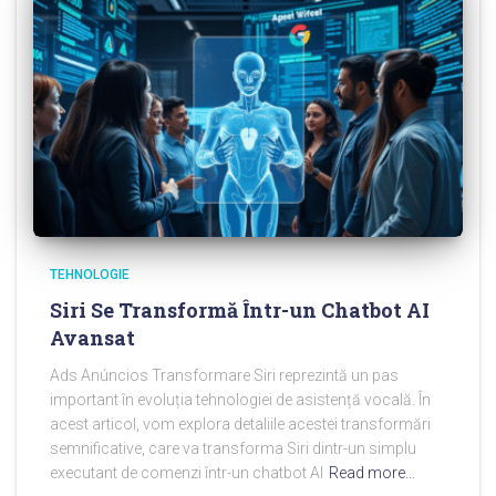
TEHNOLOGIE
Siri Se Transformă Într-un Chatbot AI
Avansat
Ads Anúncios Transformare Siri reprezintă un pas
important în evoluția tehnologiei de asistență vocală. În
acest articol, vom explora detaliile acestei transformări
semnificative, care va transforma Siri dintr-un simplu
executant de comenzi într-un chatbot AI
Read more…