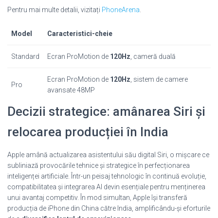
Pentru mai multe detalii, vizitați
PhoneArena
.
Model
Caracteristici-cheie
Standard
Ecran ProMotion de
120Hz
, cameră duală
Ecran ProMotion de
120Hz
, sistem de camere
Pro
avansate 48MP
Decizii strategice: amânarea Siri și
relocarea producției în India
Apple amână actualizarea asistentului său digital Siri, o mișcare ce
subliniază provocările tehnice și strategice în perfecționarea
inteligenței artificiale. Într-un peisaj tehnologic în continuă evoluție,
compatibilitatea și integrarea AI devin esențiale pentru menținerea
unui avantaj competitiv. În mod simultan, Apple își transferă
producția de iPhone din China către India, amplificându-și eforturile