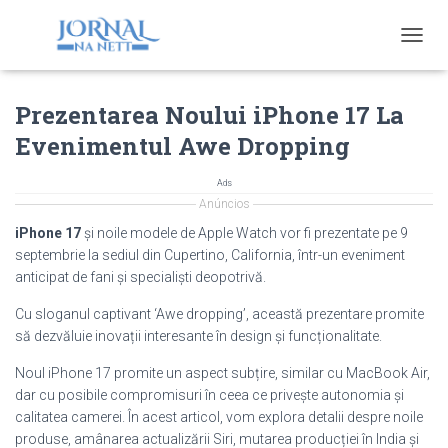
T
O
G
Prezentarea Noului iPhone 17 La
G
L
Evenimentul Awe Dropping
E
N
A
Ads
V
Anúncios
I
iPhone 17
și noile modele de Apple Watch vor fi prezentate pe 9
G
septembrie la sediul din Cupertino, California, într-un eveniment
A
anticipat de fani și specialiști deopotrivă.
T
I
Cu sloganul captivant ‘Awe dropping’, această prezentare promite
O
să dezvăluie inovații interesante în design și funcționalitate.
N
Noul iPhone 17 promite un aspect subțire, similar cu MacBook Air,
dar cu posibile compromisuri în ceea ce privește autonomia și
calitatea camerei. În acest articol, vom explora detalii despre noile
produse, amânarea actualizării Siri, mutarea producției în India și