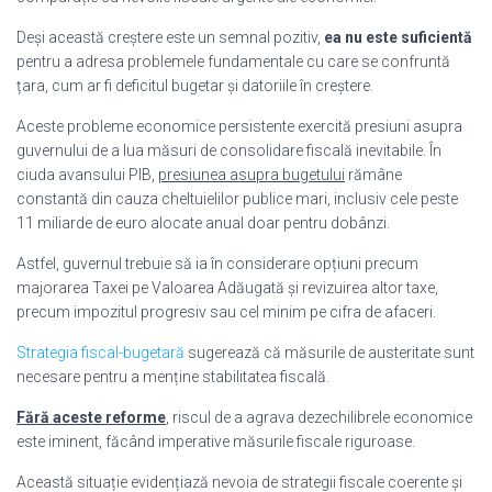
Deși această creștere este un semnal pozitiv,
ea nu este suficientă
pentru a adresa problemele fundamentale cu care se confruntă
țara, cum ar fi deficitul bugetar și datoriile în creștere.
Aceste probleme economice persistente exercită presiuni asupra
guvernului de a lua măsuri de consolidare fiscală inevitabile. În
ciuda avansului PIB,
presiunea asupra bugetului
rămâne
constantă din cauza cheltuielilor publice mari, inclusiv cele peste
11 miliarde de euro alocate anual doar pentru dobânzi.
Astfel, guvernul trebuie să ia în considerare opțiuni precum
majorarea Taxei pe Valoarea Adăugată și revizuirea altor taxe,
precum impozitul progresiv sau cel minim pe cifra de afaceri.
Strategia fiscal-bugetară
sugerează că măsurile de austeritate sunt
necesare pentru a menține stabilitatea fiscală.
Fără aceste reforme
, riscul de a agrava dezechilibrele economice
este iminent, făcând imperative măsurile fiscale riguroase.
Această situație evidențiază nevoia de strategii fiscale coerente și