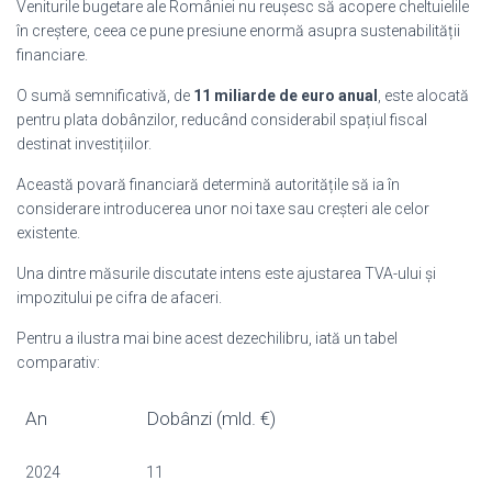
Veniturile bugetare ale României nu reușesc să acopere cheltuielile
în creștere, ceea ce pune presiune enormă asupra sustenabilității
financiare.
O sumă semnificativă, de
11 miliarde de euro anual
, este alocată
pentru plata dobânzilor, reducând considerabil spațiul fiscal
destinat investițiilor.
Această povară financiară determină autoritățile să ia în
considerare introducerea unor noi taxe sau creșteri ale celor
existente.
Una dintre măsurile discutate intens este ajustarea TVA-ului și
impozitului pe cifra de afaceri.
Pentru a ilustra mai bine acest dezechilibru, iată un tabel
comparativ:
An
Dobânzi (mld. €)
2024
11