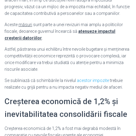
progresiv, văzut ca un mijloc de a impozita mai echitabil, în funcție
de capacitatea contributivă a persoanelor sau a companiilor.
Aceste
măsuri
sunt parte a unei revizuiri mai amplu a politicilor
fiscale, deoarece guvernul încearcă să
atenueze impactul
creșterii datoriilor
.
Astfel, păstrarea unui echilibru între nevoile bugetare și menținerea
competitivității economice reprezintă o provocare complexă, iar
orice modificare va trebui studiată cu atenție pentru a minimiza
riscurile asociate.
Se subliniază că schimbările la nivelul
acestor impozite
trebuie
realizate cu grijă pentru a nu impacta negativ mediul de afaceri.
Creșterea economică de 1,2% și
inevitabilitatea consolidării fiscale
Creșterea economică de 1,2% a fost mai degrabă modestă în
comparație cu nevoile fiscale urgente ale economiei.