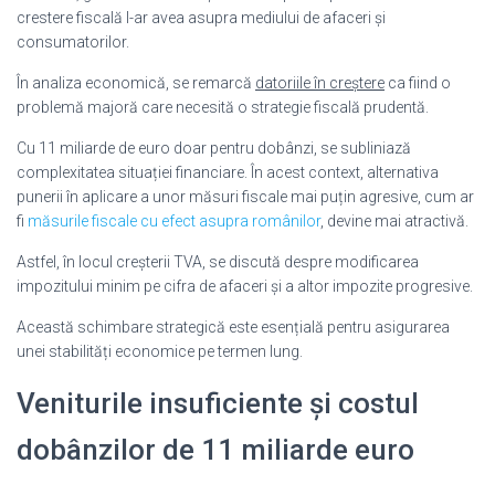
crestere fiscală l-ar avea asupra mediului de afaceri și
consumatorilor.
În analiza economică, se remarcă
datoriile în creștere
ca fiind o
problemă majoră care necesită o strategie fiscală prudentă.
Cu 11 miliarde de euro doar pentru dobânzi, se subliniază
complexitatea situației financiare. În acest context, alternativa
punerii în aplicare a unor măsuri fiscale mai puțin agresive, cum ar
fi
măsurile fiscale cu efect asupra românilor
, devine mai atractivă.
Astfel, în locul creșterii TVA, se discută despre modificarea
impozitului minim pe cifra de afaceri și a altor impozite progresive.
Această schimbare strategică este esențială pentru asigurarea
unei stabilități economice pe termen lung.
Veniturile insuficiente și costul
dobânzilor de 11 miliarde euro