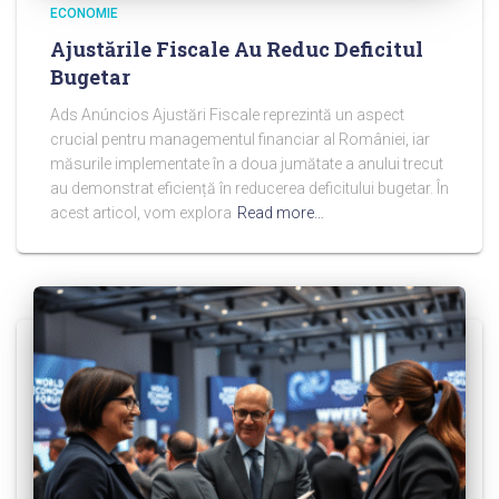
ECONOMIE
Ajustările Fiscale Au Reduc Deficitul
Bugetar
Ads Anúncios Ajustări Fiscale reprezintă un aspect
crucial pentru managementul financiar al României, iar
măsurile implementate în a doua jumătate a anului trecut
au demonstrat eficiență în reducerea deficitului bugetar. În
acest articol, vom explora
Read more…