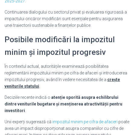
2025-2027
.
Continuarea dialogului cu sectorul privat și evaluarea riguroasă a
impactului oricăror modificări sunt esențiale pentru asigurarea
unei traiectorii sustenabile a finanțelor publice.
Posibile modificări la impozitul
minim și impozitul progresiv
În contextul actual, autoritățile examinează posibilitatea
reglementării impozitului minim pe cifra de afaceri și introducerea
impozitului progresiv, având în vedere necesitatea de a
crește
veniturile statului
.
Deciziile recente indică o
atenție sporită asupra echilibrului
dintre veniturile bugetare și menținerea atractivității pentru
investitori
.
Unii experți sugerează că
impozitul minim pe cifra de afaceri
poate
avea un impact disproporționat asupra companiilor cu cifre de
afaceri mari, în timp ce discuțiile revin asupra impozitului