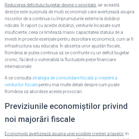
Reducerea deficitului bugetar devine o prioritate
, iar această
direcție este susținută de mulți economiști care avertizează asupra
riscurilor de a continua cu împrumuturile externe la dobânzi
ridicate. În raport cu aceste dobânzi, veniturile încasate sunt
insuficiente, ceea ce limitează masiv capacitatea statului de a
investi în proiecte esențiale pentru dezvoltare economică, cum ar fi
infrastructura sau educația. În absența unor ajustări fiscale,
România ar putea continua să se confrunte cu un deficit bugetar
cronic, făcând-o vulnerabilă la fluctuațiile pieței financiare
internaționale.
A se consulta
strategia de consolidare fiscală și creștere a
veniturilor fiscale
pentru mai multe detalii despre cum poate
România să abordeze aceste provocări.
Previziunile economiștilor privind
noi majorări fiscale
Economiștii avertizează asupra unei posibile creșteri a taxelor
, în