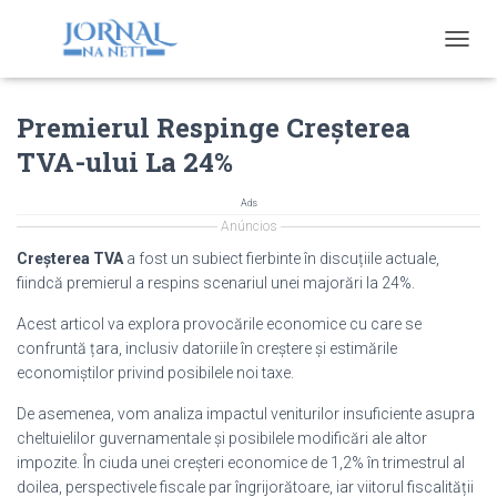
T
O
G
Premierul Respinge Creșterea
G
L
TVA-ului La 24%
E
N
A
Ads
V
Anúncios
I
Creșterea TVA
a fost un subiect fierbinte în discuțiile actuale,
G
fiindcă premierul a respins scenariul unei majorări la 24%.
A
T
Acest articol va explora provocările economice cu care se
I
confruntă țara, inclusiv datoriile în creștere și estimările
O
economiștilor privind posibilele noi taxe.
N
De asemenea, vom analiza impactul veniturilor insuficiente asupra
cheltuielilor guvernamentale și posibilele modificări ale altor
impozite. În ciuda unei creșteri economice de 1,2% în trimestrul al
doilea, perspectivele fiscale par îngrijorătoare, iar viitorul fiscalității