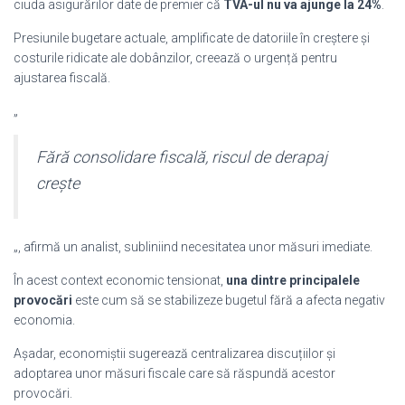
ciuda asigurărilor date de premier că
TVA-ul nu va ajunge la 24%
.
Presiunile bugetare actuale, amplificate de datoriile în creștere și
costurile ridicate ale dobânzilor, creează o urgență pentru
ajustarea fiscală.
„
Fără consolidare fiscală, riscul de derapaj
crește
„, afirmă un analist, subliniind necesitatea unor măsuri imediate.
În acest context economic tensionat,
una dintre principalele
provocări
este cum să se stabilizeze bugetul fără a afecta negativ
economia.
Așadar, economiștii sugerează centralizarea discuțiilor și
adoptarea unor măsuri fiscale care să răspundă acestor
provocări.