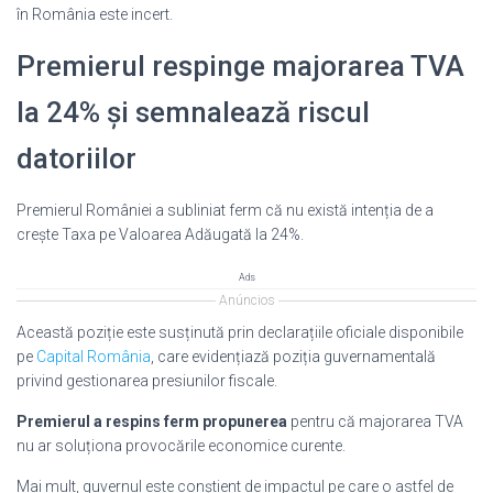
în România este incert.
Premierul respinge majorarea TVA
la 24% și semnalează riscul
datoriilor
Premierul României a subliniat ferm că nu există intenția de a
crește Taxa pe Valoarea Adăugată la 24%.
Ads
Anúncios
Această poziție este susținută prin declarațiile oficiale disponibile
pe
Capital România
, care evidențiază poziția guvernamentală
privind gestionarea presiunilor fiscale.
Premierul a respins ferm propunerea
pentru că majorarea TVA
nu ar soluționa provocările economice curente.
Mai mult, guvernul este conștient de impactul pe care o astfel de