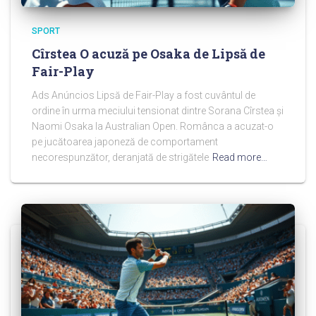
SPORT
Cîrstea O acuză pe Osaka de Lipsă de
Fair-Play
Ads Anúncios Lipsă de Fair-Play a fost cuvântul de
ordine în urma meciului tensionat dintre Sorana Cîrstea și
Naomi Osaka la Australian Open. Românca a acuzat-o
pe jucătoarea japoneză de comportament
necorespunzător, deranjată de strigătele
Read more…