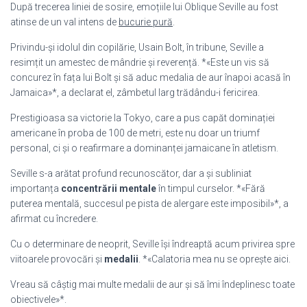
După trecerea liniei de sosire, emoțiile lui Oblique Seville au fost
atinse de un val intens de
bucurie pură
.
Privindu-și idolul din copilărie, Usain Bolt, în tribune, Seville a
resimțit un amestec de mândrie și reverență. *«Este un vis să
concurez în fața lui Bolt și să aduc medalia de aur înapoi acasă în
Jamaica»*, a declarat el, zâmbetul larg trădându-i fericirea.
Prestigioasa sa victorie la Tokyo, care a pus capăt dominației
americane în proba de 100 de metri, este nu doar un triumf
personal, ci și o reafirmare a dominanței jamaicane în atletism.
Seville s-a arătat profund recunoscător, dar a și subliniat
importanța
concentrării mentale
în timpul curselor. *«Fără
puterea mentală, succesul pe pista de alergare este imposibil»*, a
afirmat cu încredere.
Cu o determinare de neoprit, Seville își îndreaptă acum privirea spre
viitoarele provocări și
medalii
. *«Calatoria mea nu se oprește aici.
Vreau să câștig mai multe medalii de aur și să îmi îndeplinesc toate
obiectivele»*.