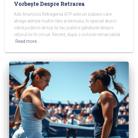
Vorbește Despre Retrarea
Ads Anúncios Retragerea ATP este un subiect care
atrage atenția multor fani ai tenisului, în special atunci
când jucătorii de top își fac publice gândurile despre
viitorul lor în circuit. Recent, după o victorie remarcabilă
Read more…