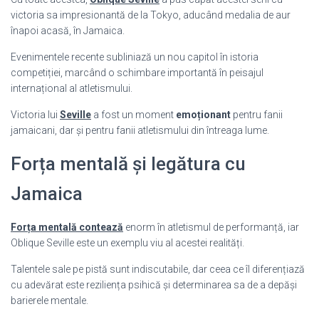
victoria sa impresionantă de la Tokyo, aducând medalia de aur
înapoi acasă, în Jamaica.
Evenimentele recente subliniază un nou capitol în istoria
competiției, marcând o schimbare importantă în peisajul
internațional al atletismului.
Victoria lui
Seville
a fost un moment
emoționant
pentru fanii
jamaicani, dar și pentru fanii atletismului din întreaga lume.
Forța mentală și legătura cu
Jamaica
Forța mentală contează
enorm în atletismul de performanță, iar
Oblique Seville este un exemplu viu al acestei realități.
Talentele sale pe pistă sunt indiscutabile, dar ceea ce îl diferențiază
cu adevărat este reziliența psihică și determinarea sa de a depăși
barierele mentale.