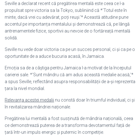
Seville a declarat recent că pregătirea mentală este ceea ce l-a
propulsat spre victoria sa la Tokyo, subliniind că *’Totul este în
minte, dacă vrei cu adevărat, poți reuși.’* Această atitudine pune
accentul pe importanța mentalului și demonstrează că, pe lângă
antrenamentele fizice, sportivii au nevoie de o fortăreață mentală
solidă.
Seville nu vede doar victoria ca pe un succes personal, ci și ca pe o
oportunitate de a aduce bucuria acasă, în Jamaica.
Emoția sa de a câștiga pentru Jamaica l-a motivat de la începutul
carierei sale. *’Sunt mândru că am adus această medalie acasă,’*
a spus Seville, reflectând asupra responsabilității de a-și reprezenta
țara la nivel mondial.
Relevanța acestei medalii
nu constă doar în triumful individual, ci și
în revitalizarea mândriei naționale.
Pregătirea lui mentală a fost susținută de mândria națională, ceea
ce demonstrează puterea de a transforma devotamentul față de
țară într-un impuls energic și puternic în competiție.