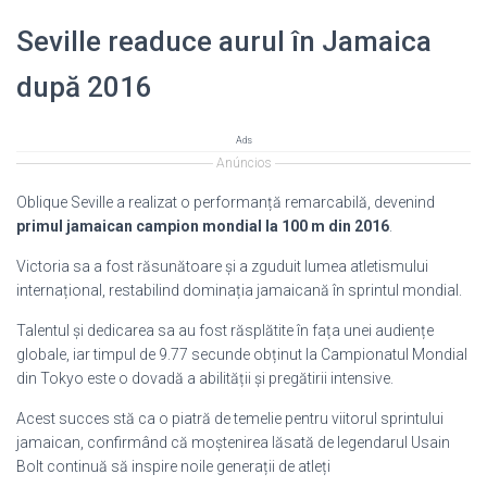
Seville readuce aurul în Jamaica
după 2016
Ads
Anúncios
Oblique Seville a realizat o performanță remarcabilă, devenind
primul jamaican campion mondial la 100 m din 2016
.
Victoria sa a fost răsunătoare și a zguduit lumea atletismului
internațional, restabilind dominația jamaicană în sprintul mondial.
Talentul și dedicarea sa au fost răsplătite în fața unei audiențe
globale, iar timpul de 9.77 secunde obținut la Campionatul Mondial
din Tokyo este o dovadă a abilității și pregătirii intensive.
Acest succes stă ca o piatră de temelie pentru viitorul sprintului
jamaican, confirmând că moștenirea lăsată de legendarul Usain
Bolt continuă să inspire noile generații de atleți