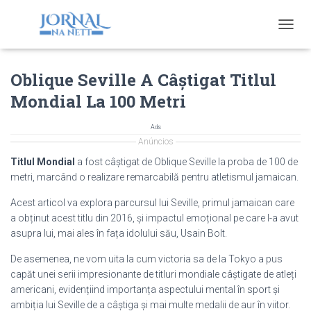
T
O
G
Oblique Seville A Câștigat Titlul
G
L
Mondial La 100 Metri
E
N
A
Ads
V
Anúncios
I
Titlul Mondial
a fost câștigat de Oblique Seville la proba de 100 de
G
metri, marcând o realizare remarcabilă pentru atletismul jamaican.
A
T
Acest articol va explora parcursul lui Seville, primul jamaican care
I
a obținut acest titlu din 2016, și impactul emoțional pe care l-a avut
O
asupra lui, mai ales în fața idolului său, Usain Bolt.
N
De asemenea, ne vom uita la cum victoria sa de la Tokyo a pus
capăt unei serii impresionante de titluri mondiale câștigate de atleți
americani, evidențiind importanța aspectului mental în sport și
ambiția lui Seville de a câștiga și mai multe medalii de aur în viitor.