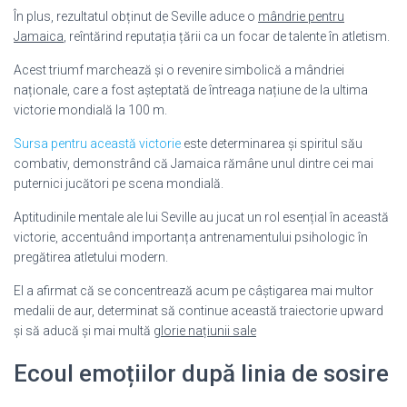
În plus, rezultatul obținut de Seville aduce o
mândrie pentru
Jamaica
, reîntărind reputația țării ca un focar de talente în atletism.
Acest triumf marchează și o revenire simbolică a mândriei
naționale, care a fost așteptată de întreaga națiune de la ultima
victorie mondială la 100 m.
Sursa pentru această victorie
este determinarea și spiritul său
combativ, demonstrând că Jamaica rămâne unul dintre cei mai
puternici jucători pe scena mondială.
Aptitudinile mentale ale lui Seville au jucat un rol esențial în această
victorie, accentuând importanța antrenamentului psihologic în
pregătirea atletului modern.
El a afirmat că se concentrează acum pe câștigarea mai multor
medalii de aur, determinat să continue această traiectorie upward
și să aducă și mai multă
glorie națiunii sale
Ecoul emoțiilor după linia de sosire