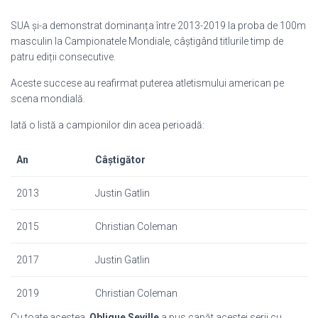
SUA și-a demonstrat dominanța între 2013-2019 la proba de 100m
masculin la Campionatele Mondiale, câștigând titlurile timp de
patru ediții consecutive.
Aceste succese au reafirmat puterea atletismului american pe
scena mondială.
Iată o listă a campionilor din acea perioadă:
An
Câștigător
2013
Justin Gatlin
2015
Christian Coleman
2017
Justin Gatlin
2019
Christian Coleman
Cu toate acestea,
Oblique Seville
a pus capăt acestei serii cu