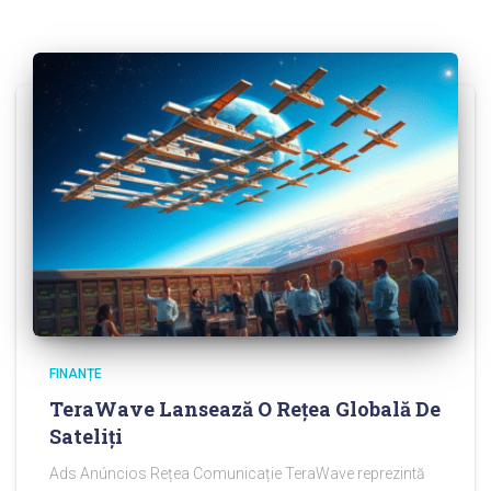
FINANȚE
TeraWave Lansează O Rețea Globală De
Sateliți
Ads Anúncios Rețea Comunicație TeraWave reprezintă