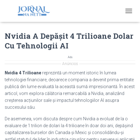
T
O
G
Nvidia A Depășit 4 Trilioane Dolar
G
L
Cu Tehnologii AI
E
N
A
Ads
V
Anúncios
I
Nvidia 4 Trilioane
reprezintă un moment istoric în lumea
G
tehnologiei financiare, deoarece compania a devenit prima entitate
A
publică din lume evaluată la această sumă impresionantă. În acest
T
I
articol, vom explora călătoria remarcabilă a Nvidia, analizând
O
creșterea acțiunilor sale și impactul tehnologiilor AI asupra
N
succesului său.
De asemenea, vom discuta despre cum Nvidia a evoluat de la o
evaluare de 1 trilion de dolari la 4 trilioane în doar doi ani, depășind
capitalizarea burselor din Canada și Mexic și consolidându-și
astfel statutul de lider în industria cipurilor pentru servere și aplicații