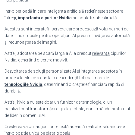
Într-o perioadă în care inteligența artificială redefinește sectoare
întregi,
importanța cipurilor Nvidia
nu poate fi subestimată.
Acestea sunt integrate în servere care procesează volume mari de
date, fiind cruciale pentru operațiuni AI precum învățarea automată
și recunoașterea de imagini.
Astfel, adoptarea pe scară largă a AI a crescut
relevanța
cipurilor
Nvidia, generând o cerere masivă.
Dezvoltarea de soluții personalizate AI și integrarea acestora în
procesele zilnice a dus la o dependență tot mai mare de
tehnologiile Nvidia
, determinând o creștere financiară rapidă și
durabilă.
Astfel, Nvidia nu este doar un furnizor de tehnologie, ci un
catalizator al transformării digitale globale, confirmându-și statutul
de lider în domeniul AI.
Creșterea valorii acțiunilor reflectă această realitate, situându-se
într-o poziție unică pe piața globală.