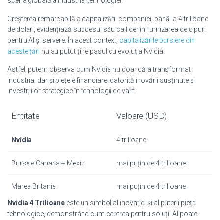
scena globală a industriei tehnologiei.
Creșterea remarcabilă a capitalizării companiei, până la 4 trilioane
de dolari, evidențiază succesul său ca lider în furnizarea de cipuri
pentru AI și servere. În acest context,
capitalizările bursiere din
aceste țări
nu au putut ține pasul cu evoluția Nvidia.
Astfel, putem observa cum Nvidia nu doar că a transformat
industria, dar și piețele financiare, datorită inovării susținute și
investițiilor strategice în tehnologii de vârf.
Entitate
Valoare (USD)
Nvidia
4 trilioane
Bursele Canada + Mexic
mai puțin de 4 trilioane
Marea Britanie
mai puțin de 4 trilioane
Nvidia 4 Trilioane
este un simbol al inovației și al puterii pieței
tehnologice, demonstrând cum cererea pentru soluții AI poate