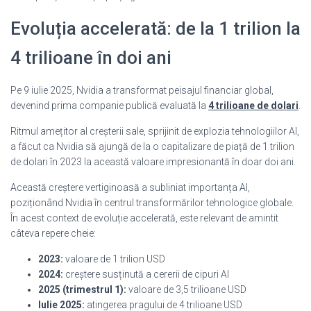
Evoluția accelerată: de la 1 trilion la
4 trilioane în doi ani
Pe 9 iulie 2025, Nvidia a transformat peisajul financiar global,
devenind prima companie publică evaluată la
4 trilioane de dolari
.
Ritmul amețitor al creșterii sale, sprijinit de explozia tehnologiilor AI,
a făcut ca Nvidia să ajungă de la o capitalizare de piață de 1 trilion
de dolari în 2023 la această valoare impresionantă în doar doi ani.
Această creștere vertiginoasă a subliniat importanța AI,
poziționând Nvidia în centrul transformărilor tehnologice globale.
În acest context de evoluție accelerată, este relevant de amintit
câteva repere cheie:
2023:
valoare de 1 trilion USD
2024:
creștere susținută a cererii de cipuri AI
2025 (trimestrul 1):
valoare de 3,5 trilioane USD
Iulie 2025:
atingerea pragului de 4 trilioane USD