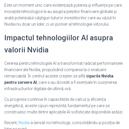
Este un moment unic care evidențiază puterea și influența pe care
inovațiile tehnologice le au asupra piețelor financiare globale și
arată potențialul câștiguri tuturor investitorilor care au văzut în
Nvidia nu doar un lider, ci un pionier al tehnologiei viitorului.
Impactul tehnologiilor AI asupra
valorii Nvidia
Cererea pentru tehnologiile AI a transformat radical performanțele
financiare ale Nvidia, propulsând compania la o evaluare
remarcabilă. În centrul acestei creșteri se află
cipurile Nvidia
pentru servere AI
, care s-au dovedit a fi esențiale în susținerea
infrastructurilor digitale de ultimă oră.
Cu progrese continue în capacitățile de calcul și eficiența
energetică, aceste cipuri reprezintă fundamentul pe care se
construiesc multe dintre aplicațiile AI sofisticate disponibile astăzi.
Recent,
Nvidia
a lansat noi tehnologii, consolidându-și poziția de
lider pe piață.