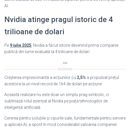
AI.
Nvidia atinge pragul istoric de 4
trilioane de dolari
Pe
9 iulie 2025
, Nvidia a făcut istorie devenind prima companie
publică din lume evaluată la 4 trilioane de dolari.
Ads
Anúncios
Creșterea impresionantă a acțiunilor cu
2,5%
a propulsat prețul
acestora la un nivel record de 164 de dolari pe acțiune.
Această realizare nu este doar un simplu prag simbolic, ci
subliniază rolul esențial al Nvidia pe piața tehnologiilor de
inteligență artificială.
Cererea pentru soluțiile și cipurile sale, fundamentale pentru servere
și aplicații AI, a sporit în mod considerabil valoarea companiei.