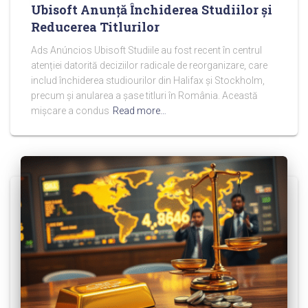
Ubisoft Anunță Închiderea Studiilor și
Reducerea Titlurilor
Ads Anúncios Ubisoft Studiile au fost recent în centrul
atenției datorită deciziilor radicale de reorganizare, care
includ închiderea studiourilor din Halifax și Stockholm,
precum și anularea a șase titluri în România. Această
mișcare a condus
Read more…