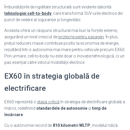
Îmbunătățirile de rigiditate structurală sunt evidente datorită
tehnologiei cell-to-body
, care transformă SUV-urile electrice din
punct de vedere al siguranței și longevității.
Aceasta oferă un răspuns structural mai bun la forțele externe,
asigurând un nivel crescut de
protecție pentru pasageri
. În plus,
prețul reducerii masei contribuie pozitiv la economia de energie,
rezultând într-o autonomie mai mare pentru vehicule precum EX60.
Prin urmare, cell-to-body nu este doar o inovație tehnologică, ci un
pas esențial către viitorul mobilității electrice.
EX60 în strategia globală de
electrificare
EX60 reprezintă o
etapă critică
în strategia de electrificare globală a
mărcii, redefinind
standardele de autonomie
și
timp de
încărcare
.
Cu o autonomie record de
810 kilometri WLTP
, modelul ridică