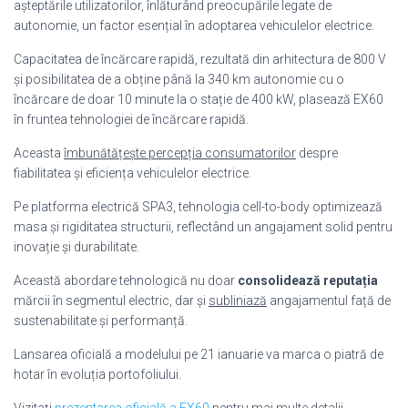
așteptările utilizatorilor, înlăturând preocupările legate de
autonomie, un factor esențial în adoptarea vehiculelor electrice.
Capacitatea de încărcare rapidă, rezultată din arhitectura de 800 V
și posibilitatea de a obține până la 340 km autonomie cu o
încărcare de doar 10 minute la o stație de 400 kW, plasează EX60
în fruntea tehnologiei de încărcare rapidă.
Aceasta
îmbunătățește percepția consumatorilor
despre
fiabilitatea și eficiența vehiculelor electrice.
Pe platforma electrică SPA3, tehnologia cell-to-body optimizează
masa și rigiditatea structurii, reflectând un angajament solid pentru
inovație și durabilitate.
Această abordare tehnologică nu doar
consolidează reputația
mărcii în segmentul electric, dar și
subliniază
angajamentul față de
sustenabilitate și performanță.
Lansarea oficială a modelului pe 21 ianuarie va marca o piatră de
hotar în evoluția portofoliului.
Vizitați
prezentarea oficială a EX60
pentru mai multe detalii.