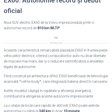
EX60: Autonomie record și debut
oficial
Noul SUV electric EX60 de la Volvo impresionează printr-o
autonomie record de
810 km WLTP
.
Ads
Anúncios
Această caracteristică remarcabilă plasează EX60 în fruntea pieței
vehiculelor electrice, oferind conducătorilor auto nu doar libertate
de mișcare mai mare, dar și o reducere semnificativă a anxietății
legate de autonomie.
Fiind construit pe arhitectura
SPA3
, EX60 beneficiază de tehnologia
avansată *cell-to-body*, care integrează bateria direct în caroserie.
Astfel, modelul câștigă în rigiditate și eficiență energetică,
contribuind la atingerea acestei autonomii impresionante.
La o stație de încărcare rapidă de
400 kW
, EX60 poate extinde
autonomia cu până la
340 km
în doar
10 minute
.