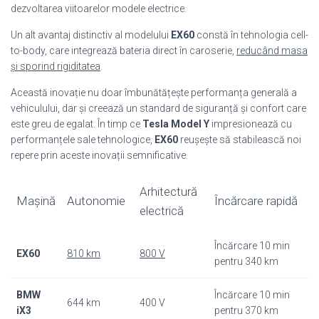
dezvoltarea viitoarelor modele electrice.
Un alt avantaj distinctiv al modelului
EX60
constă în tehnologia cell-
to-body, care integrează bateria direct în caroserie,
reducând masa
și sporind rigiditatea
.
Această inovație nu doar îmbunătățește performanța generală a
vehiculului, dar și creează un standard de siguranță și confort care
este greu de egalat. În timp ce
Tesla Model Y
impresionează cu
performanțele sale tehnologice,
EX60
reușește să stabilească noi
repere prin aceste inovații semnificative.
Arhitectură
Mașină
Autonomie
Încărcare rapidă
electrică
Încărcare 10 min
EX60
810 km
800 V
pentru 340 km
BMW
Încărcare 10 min
644 km
400 V
iX3
pentru 370 km