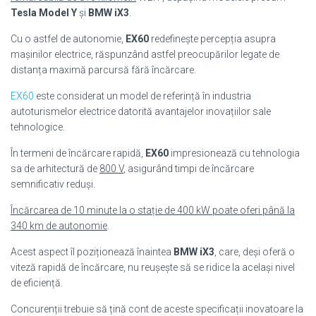
Tesla Model Y
și
BMW iX3
.
Cu o astfel de autonomie,
EX60
redefinește percepția asupra
mașinilor electrice, răspunzând astfel preocupărilor legate de
distanța maximă parcursă fără încărcare.
EX60
este considerat un model de referință în industria
autoturismelor electrice datorită avantajelor inovațiilor sale
tehnologice.
În termeni de încărcare rapidă,
EX60
impresionează cu tehnologia
sa de arhitectură de
800 V
, asigurând timpi de încărcare
semnificativ reduși.
Încărcarea de 10 minute la o stație de 400 kW poate oferi până la
340 km de autonomie
.
Acest aspect îl poziționează înaintea
BMW iX3
, care, deși oferă o
viteză rapidă de încărcare, nu reușește să se ridice la același nivel
de eficiență.
Concurenții trebuie să țină cont de aceste specificații inovatoare la