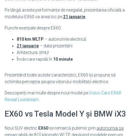
Pe lângă aceste performanțe de neegalat, prezentarea oficială a
modelului EX60 va avea loc pe
21 ianuarie
.
Puncte esențiale despre EX60:
810 km WLTP
– autonomie electrică
21 ianuarie
– data prezentării
Arhitectură
SPA3
Încărcare rapidă în
10 minute
Prezentând toate aceste caracteristici, EX60 își propune să
schimbe percepția asupra viitorului mobilității electrice.
Descoperiți mai multe despre noul model pe
Volvo Cars EX60
Reveal Livestream
.
EX60 vs Tesla Model Y și BMW iX3
Noul SUV electric
EX60
se remarcă puternic prin
autonomia sa
remarcabilă de 810 kilometri
WLTP, depășind modelele precum