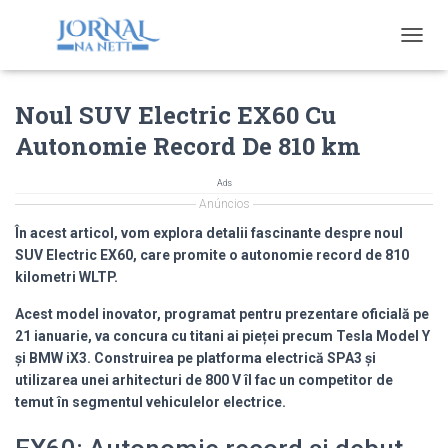
T
O
G
Noul SUV Electric EX60 Cu
G
L
Autonomie Record De 810 km
E
N
A
Ads
V
Anúncios
I
În acest articol, vom explora detalii fascinante despre noul
G
SUV Electric EX60, care promite o autonomie record de 810
A
kilometri WLTP.
T
I
Acest model inovator, programat pentru prezentare oficială pe
O
21 ianuarie, va concura cu titani ai pieței precum Tesla Model Y
N
și BMW iX3.
Construirea pe platforma electrică SPA3 și
utilizarea unei arhitecturi de 800 V îl fac un competitor de
temut în segmentul vehiculelor electrice.