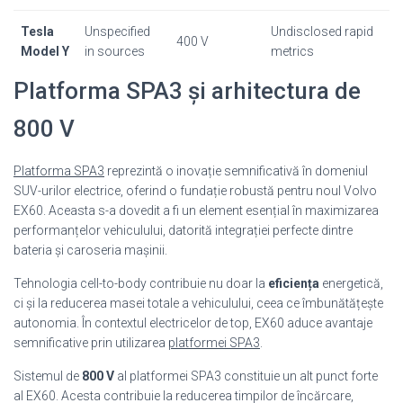
Tesla
Unspecified
Undisclosed rapid
400 V
Model Y
in sources
metrics
Platforma SPA3 și arhitectura de
800 V
Platforma SPA3
reprezintă o inovație semnificativă în domeniul
SUV-urilor electrice, oferind o fundație robustă pentru noul Volvo
EX60. Aceasta s-a dovedit a fi un element esențial în maximizarea
performanțelor vehiculului, datorită integrației perfecte dintre
bateria și caroseria mașinii.
Tehnologia cell-to-body contribuie nu doar la
eficiența
energetică,
ci și la reducerea masei totale a vehiculului, ceea ce îmbunătățește
autonomia. În contextul electricelor de top, EX60 aduce avantaje
semnificative prin utilizarea
platformei SPA3
.
Sistemul de
800 V
al platformei SPA3 constituie un alt punct forte
al EX60. Acesta contribuie la reducerea timpilor de încărcare,