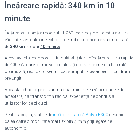
Încărcare rapidă: 340 km în 10
minute
Încărcarea rapidă a modelului EX60 redefinește percepția asupra
eficienței vehiculelor electrice, oferind o autonomie suplimentară
de
340 km
în doar
10 minute
.
Acest avantaj este posibil datorită stațiilor de încărcare ultra-rapide
de 400 kW, care permit vehiculului să consume energia la o rată
optimizată, reducând semnificativ timpul necesar pentru un drum
prelungit.
Aceasta tehnologie de vârf nu doar minimizează perioadele de
așteptare, dar transformă radical experiența de condus a
utilizatorilor de zi cu zi.
Pentru aceștia, stațiile de
încărcare rapidă Volvo EX60
deschid
calea către o mobilitate mai flexibilă și fără griji legate de
autonomie.