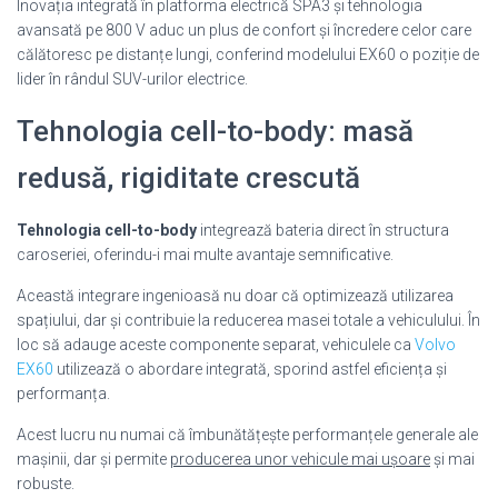
Inovația integrată în platforma electrică SPA3 și tehnologia
avansată pe 800 V aduc un plus de confort și încredere celor care
călătoresc pe distanțe lungi, conferind modelului EX60 o poziție de
lider în rândul SUV-urilor electrice.
Tehnologia cell-to-body: masă
redusă, rigiditate crescută
Tehnologia cell-to-body
integrează bateria direct în structura
caroseriei, oferindu-i mai multe avantaje semnificative.
Această integrare ingenioasă nu doar că optimizează utilizarea
spațiului, dar și contribuie la reducerea masei totale a vehiculului. În
loc să adauge aceste componente separat, vehiculele ca
Volvo
EX60
utilizează o abordare integrată, sporind astfel eficiența și
performanța.
Acest lucru nu numai că îmbunătățește performanțele generale ale
mașinii, dar și permite
producerea unor vehicule mai ușoare
și mai
robuste.