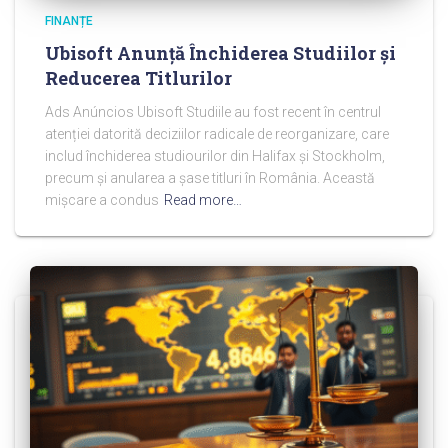
FINANȚE
Ubisoft Anunță Închiderea Studiilor și
Reducerea Titlurilor
Ads Anúncios Ubisoft Studiile au fost recent în centrul
atenției datorită deciziilor radicale de reorganizare, care
includ închiderea studiourilor din Halifax și Stockholm,
precum și anularea a șase titluri în România. Această
mișcare a condus
Read more…