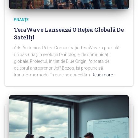
FINANȚE
TeraWave Lansează O Rețea Globală De
Sateliți
Ads Anúncios Rețea Comunicație TeraWave reprezintă
un pas uriaș în evoluția tehnologiei de comunicații
globale. Proiectul, inițiat de Blue Origin, fondată de
celebrul antreprenor Jeff Bezos, își propune să
transforme modul în care ne conectăm
Read more…