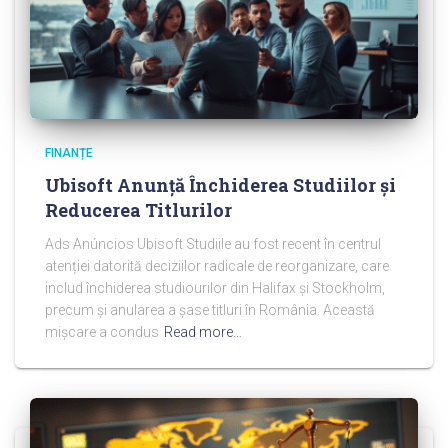
FINANȚE
Ubisoft Anunță Închiderea Studiilor și
Reducerea Titlurilor
Ads Anúncios Ubisoft Studiile au fost recent în centrul
atenției datorită deciziilor radicale de reorganizare, care
includ închiderea studiourilor din Halifax și Stockholm,
precum și anularea a șase titluri în România. Această
mișcare a condus
Read more…