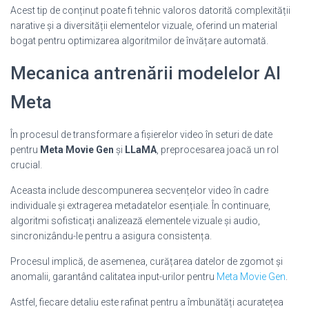
Acest tip de conținut poate fi tehnic valoros datorită complexității
narative și a diversității elementelor vizuale, oferind un material
bogat pentru optimizarea algoritmilor de învățare automată.
Mecanica antrenării modelelor AI
Meta
În procesul de transformare a fișierelor video în seturi de date
pentru
Meta Movie Gen
și
LLaMA
, preprocesarea joacă un rol
crucial.
Aceasta include descompunerea secvențelor video în cadre
individuale și extragerea metadatelor esențiale. În continuare,
algoritmi sofisticați analizează elementele vizuale și audio,
sincronizându-le pentru a asigura consistența.
Procesul implică, de asemenea, curățarea datelor de zgomot și
anomalii, garantând calitatea input-urilor pentru
Meta Movie Gen
.
Astfel, fiecare detaliu este rafinat pentru a îmbunătăți acuratețea