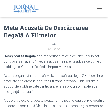
T
O
G
Meta Acuzată De Descărcarea
G
L
Ilegală A Filmelor
E
N
A
Ads
V
Anúncios
I
Descărcarea Ilegală
de filme pornografice a devenit un subiect
G
controversat, având în vedere acuzațiile recente aduse de Strike 3
A
Holdings și Counterlife Media împotriva Meta.
T
I
Aceste organizații susțin că Meta a descărcat ilegal 2.396 de filme
O
protejate prin drepturi de autor, utilizând protocolul BitTorrent, cu
N
scopul de a obține date pentru antrenarea propriilor modele de
inteligență artificială.
Articolul va explora aceste acuzații, implicațiile legale și provocările
cu care se confruntă Meta în acest context complex și provocator,