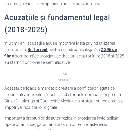
precum și reacțiile companiei la aceste acuzații grave.
Acuzațiile și fundamentul legal
(2018-2025)
În ultimii ani, acuzațiile aduse împotriva Meta privind utilizarea
protocolului
BitTorrent
pentru descărcarea ilegală a
2.396 de
filme
pornografice protejate de drepturi de autor între 2018 și 2025
au stârnit controverse semnificative.
Ads
Anúncios
Această perioadă a marcat o creștere a conflictelor legate de
proprietatea intelectuală, subliniind eforturile companiilor precum
Strike 3 Holdings și Counterlife Media de a proteja munca creativă
împotriva încălcărilor digitale.
Importanța drepturilor de autor rezidă în protejarea inviolabilității
operelor artistice, garantând creatorilor recunoașterea și