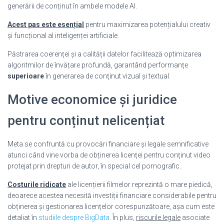
generării de conținut în ambele modele AI.
Acest pas este esențial
pentru maximizarea potențialului creativ
și funcțional al inteligenței artificiale.
Păstrarea coerenței și a calității datelor facilitează optimizarea
algoritmilor de învățare profundă, garantând performanțe
superioare
în generarea de conținut vizual și textual.
Motive economice și juridice
pentru conținut nelicențiat
Meta se confruntă cu provocări financiare și legale semnificative
atunci când vine vorba de obținerea licenței pentru conținut video
protejat prin drepturi de autor, în special cel pornografic.
Costurile ridicate
ale licențierii filmelor reprezintă o mare piedică,
deoarece acestea necesită investiții financiare considerabile pentru
obținerea și gestionarea licențelor corespunzătoare, așa cum este
detaliat în
studiile despre BigData
. În plus,
riscurile legale
asociate