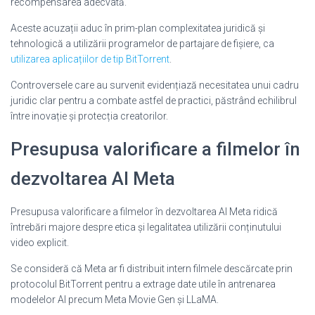
recompensarea adecvată.
Aceste acuzații aduc în prim-plan complexitatea juridică și
tehnologică a utilizării programelor de partajare de fișiere, ca
utilizarea aplicațiilor de tip BitTorrent
.
Controversele care au survenit evidențiază necesitatea unui cadru
juridic clar pentru a combate astfel de practici, păstrând echilibrul
între inovație și protecția creatorilor.
Presupusa valorificare a filmelor în
dezvoltarea AI Meta
Presupusa valorificare a filmelor în dezvoltarea AI Meta ridică
întrebări majore despre etica și legalitatea utilizării conținutului
video explicit.
Se consideră că Meta ar fi distribuit intern filmele descărcate prin
protocolul BitTorrent pentru a extrage date utile în antrenarea
modelelor AI precum Meta Movie Gen și LLaMA.