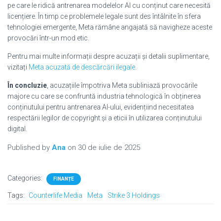
pe care le ridică antrenarea modelelor AI cu conținut care necesită
licențiere. În timp ce problemele legale sunt des întâlnite în sfera
tehnologiei emergente, Meta rămâne angajată să navigheze aceste
provocări într-un mod etic.
Pentru mai multe informații despre acuzații și detalii suplimentare,
vizitați
Meta acuzată de descărcări ilegale
.
În concluzie
, acuzațiile împotriva Meta subliniază provocările
majore cu care se confruntă industria tehnologică în obținerea
conținutului pentru antrenarea AI-ului, evidențiind necesitatea
respectării legilor de copyright și a eticii în utilizarea conținutului
digital.
Published by
Ana
on
30 de iulie de 2025
Categories:
FINANȚE
Tags:
Counterlife Media
Meta
Strike 3 Holdings