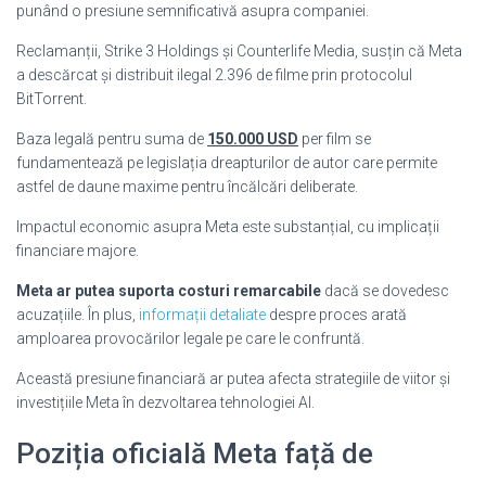
punând o presiune semnificativă asupra companiei.
Reclamanții, Strike 3 Holdings și Counterlife Media, susțin că Meta
a descărcat și distribuit ilegal 2.396 de filme prin protocolul
BitTorrent.
Baza legală pentru suma de
150.000 USD
per film se
fundamentează pe legislația dreapturilor de autor care permite
astfel de daune maxime pentru încălcări deliberate.
Impactul economic asupra Meta este substanțial, cu implicații
financiare majore.
Meta ar putea suporta costuri remarcabile
dacă se dovedesc
acuzațiile. În plus,
informații detaliate
despre proces arată
amploarea provocărilor legale pe care le confruntă.
Această presiune financiară ar putea afecta strategiile de viitor și
investițiile Meta în dezvoltarea tehnologiei AI.
Poziția oficială Meta față de