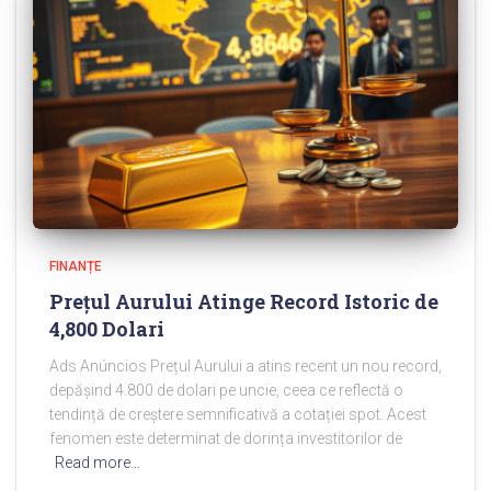
FINANȚE
Prețul Aurului Atinge Record Istoric de
4,800 Dolari
Ads Anúncios Prețul Aurului a atins recent un nou record,
depășind 4.800 de dolari pe uncie, ceea ce reflectă o
tendință de creștere semnificativă a cotației spot. Acest
fenomen este determinat de dorința investitorilor de
Read more…