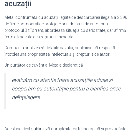
acuzații
Meta, confruntată cu acuzații legate de descărcarea ilegală a 2.396
de filme pornografice protejate prin drepturi de autor prin
protocolul BitTorrent, abordează situația cu seriozitate, dar afirmă
ferm că aceste acuzații sunt inexacte.
Compania analizează detaliile cazului, subliniind că respectă
întotdeauna proprietatea intelectuală și drepturile de autor.
Un purtător de cuvânt al Meta a declarat că
evaluăm cu atenție toate acuzațiile aduse și
cooperăm cu autoritățile pentru a clarifica orice
neînțelegere
.
Acest incident subliniază complexitatea tehnologică și provocările