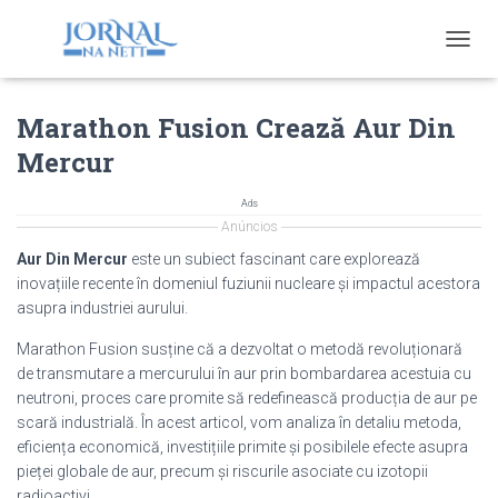
T
O
G
Marathon Fusion Crează Aur Din
G
L
Mercur
E
N
A
Ads
V
Anúncios
I
Aur Din Mercur
este un subiect fascinant care explorează
G
inovațiile recente în domeniul fuziunii nucleare și impactul acestora
A
asupra industriei aurului.
T
I
Marathon Fusion susține că a dezvoltat o metodă revoluționară
O
de transmutare a mercurului în aur prin bombardarea acestuia cu
N
neutroni, proces care promite să redefinească producția de aur pe
scară industrială. În acest articol, vom analiza în detaliu metoda,
eficiența economică, investițiile primite și posibilele efecte asupra
pieței globale de aur, precum și riscurile asociate cu izotopii
radioactivi.