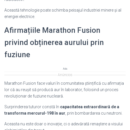
Această tehnologie poate schimba peisajul industriei minere și al
energiei electrice.
Afirmațiile Marathon Fusion
privind obținerea aurului prin
fuziune
Ads
Anúncios
Marathon Fusion face valuri în comunitatea științifică cu afirmația
lor că au reușit să producă aur în laborator, folosind un proces
revoluționar de fuziune nucleară.
Surprinderea tuturor constă în
capacitatea extraordinară de a
transforma mercurul-198 în aur
, prin bombardarea cu neutroni.
Aceasta nu este doar o inovație, ci o adevărată renaștere a visului