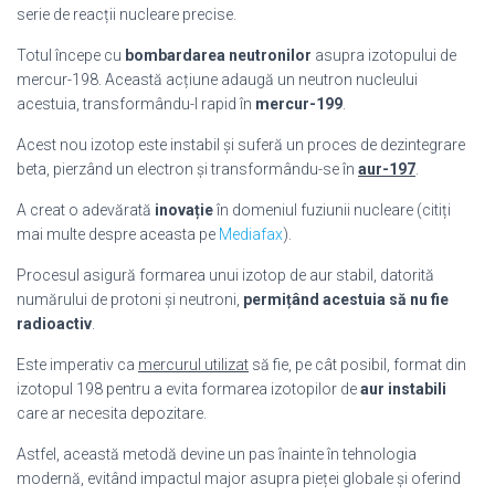
serie de reacții nucleare precise.
Totul începe cu
bombardarea neutronilor
asupra izotopului de
mercur-198. Această acțiune adaugă un neutron nucleului
acestuia, transformându-l rapid în
mercur-199
.
Acest nou izotop este instabil și suferă un proces de dezintegrare
beta, pierzând un electron și transformându-se în
aur-197
.
A creat o adevărată
inovație
în domeniul fuziunii nucleare (citiți
mai multe despre aceasta pe
Mediafax
).
Procesul asigură formarea unui izotop de aur stabil, datorită
numărului de protoni și neutroni,
permițând acestuia să nu fie
radioactiv
.
Este imperativ ca
mercurul utilizat
să fie, pe cât posibil, format din
izotopul 198 pentru a evita formarea izotopilor de
aur instabili
care ar necesita depozitare.
Astfel, această metodă devine un pas înainte în tehnologia
modernă, evitând impactul major asupra pieței globale și oferind