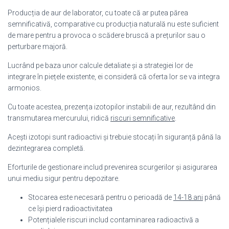
Producția de aur de laborator, cu toate că ar putea părea
semnificativă, comparative cu producția naturală nu este suficient
de mare pentru a provoca o scădere bruscă a prețurilor sau o
perturbare majoră.
Lucrând pe baza unor calcule detaliate și a strategiei lor de
integrare în piețele existente, ei consideră că oferta lor se va integra
armonios.
Cu toate acestea, prezența izotopilor instabili de aur, rezultând din
transmutarea mercurului, ridică
riscuri semnificative
.
Acești izotopi sunt radioactivi și trebuie stocați în siguranță până la
dezintegrarea completă.
Eforturile de gestionare includ prevenirea scurgerilor și asigurarea
unui mediu sigur pentru depozitare.
Stocarea este necesară pentru o perioadă de
14-18 ani
până
ce își pierd radioactivitatea
Potențialele riscuri includ contaminarea radioactivă a