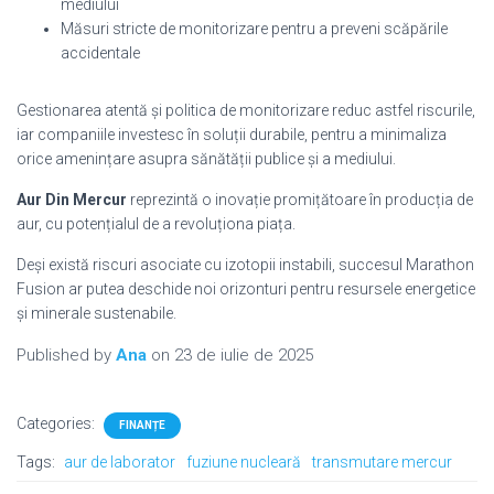
mediului
Măsuri stricte de monitorizare pentru a preveni scăpările
accidentale
Gestionarea atentă și politica de monitorizare reduc astfel riscurile,
iar companiile investesc în soluții durabile, pentru a minimaliza
orice amenințare asupra sănătății publice și a mediului.
Aur Din Mercur
reprezintă o inovație promițătoare în producția de
aur, cu potențialul de a revoluționa piața.
Deși există riscuri asociate cu izotopii instabili, succesul Marathon
Fusion ar putea deschide noi orizonturi pentru resursele energetice
și minerale sustenabile.
Published by
Ana
on
23 de iulie de 2025
Categories:
FINANȚE
Tags:
aur de laborator
fuziune nucleară
transmutare mercur