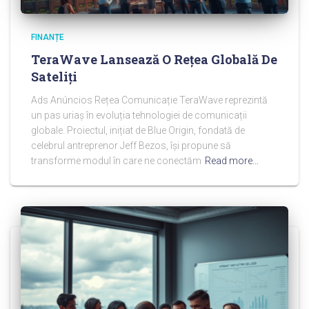
FINANȚE
TeraWave Lansează O Rețea Globală De
Sateliți
Ads Anúncios Rețea Comunicație TeraWave reprezintă
un pas uriaș în evoluția tehnologiei de comunicații
globale. Proiectul, inițiat de Blue Origin, fondată de
celebrul antreprenor Jeff Bezos, își propune să
transforme modul în care ne conectăm
Read more…