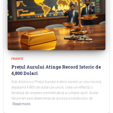
FINANȚE
Prețul Aurului Atinge Record Istoric de
4,800 Dolari
Ads Anúncios Prețul Aurului a atins recent un nou record,
depășind 4.800 de dolari pe uncie, ceea ce reflectă o
tendință de creștere semnificativă a cotației spot. Acest
fenomen este determinat de dorința investitorilor de
Read more…