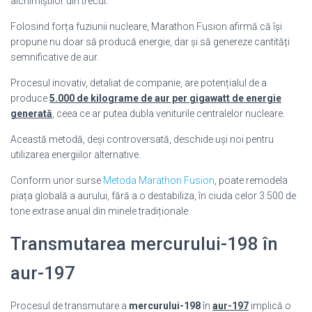
alchimiștilor din trecut.
Folosind forța fuziunii nucleare, Marathon Fusion afirmă că își
propune nu doar să producă energie, dar și să genereze cantități
semnificative de aur.
Procesul inovativ, detaliat de companie, are potențialul de a
produce
5.000 de kilograme de aur per gigawatt de energie
generată
, ceea ce ar putea dubla veniturile centralelor nucleare.
Această metodă, deși controversată, deschide uși noi pentru
utilizarea energiilor alternative.
Conform unor surse
Metoda Marathon Fusion
, poate remodela
piața globală a aurului, fără a o destabiliza, în ciuda celor 3.500 de
tone extrase anual din minele tradiționale.
Transmutarea mercurului-198 în
aur-197
Procesul de transmutare a
mercurului-198
în
aur-197
implică o