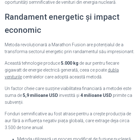
oportunități semnificative de venituri din energia nucleară.
Randament energetic și impact
economic
Metoda revoluționară a Marathon Fusion are potențialul de a
transforma sectorul energetic prin randamentul său impresionant.
Această tehnologie produce
5.000 kg
de aur pentru fiecare
gigawatt de energie electrică generată, ceea ce poate
dubla
veniturile
centralelor care adoptă această metodă.
Un factor cheie care susține viabilitatea financiară a metodei este
suma de
5,9 milioane USD
investită și
4 milioane USD
primite ca
subvenții.
Fonduri semnificative au fost atrase pentru a crește producția de
aur fără a influența negativ piața globală, care extrage deja circa
3.500 de tone anual.
Metoda utilizează un proces modificat de fuziune nucleară