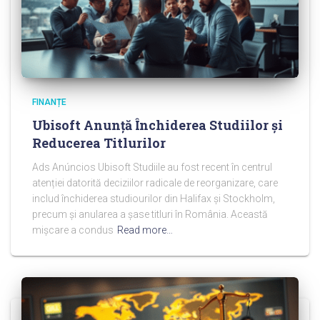
FINANȚE
Ubisoft Anunță Închiderea Studiilor și
Reducerea Titlurilor
Ads Anúncios Ubisoft Studiile au fost recent în centrul
atenției datorită deciziilor radicale de reorganizare, care
includ închiderea studiourilor din Halifax și Stockholm,
precum și anularea a șase titluri în România. Această
mișcare a condus
Read more…