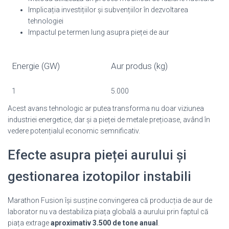
Implicația investițiilor și subvențiilor în dezvoltarea
tehnologiei
Impactul pe termen lung asupra pieței de aur
Energie (GW)
Aur produs (kg)
1
5.000
Acest avans tehnologic ar putea transforma nu doar viziunea
industriei energetice, dar și a pieței de metale prețioase, având în
vedere potențialul economic semnificativ.
Efecte asupra pieței aurului și
gestionarea izotopilor instabili
Marathon Fusion își susține convingerea că producția de aur de
laborator nu va destabiliza piața globală a aurului prin faptul că
piața extrage
aproximativ 3.500 de tone anual
.