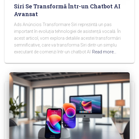
Siri Se Transformă Într-un Chatbot AI
Avansat
Ads Anúncios Transformare Siri reprezintă un pas
important în evoluția tehnologiei de asistență vocală. În
acest articol, vom explora detaliile acestei transformări
semnificative, care va transforma Siri dintr-un simplu
executant de comenzi într-un chatbot AI
Read more…