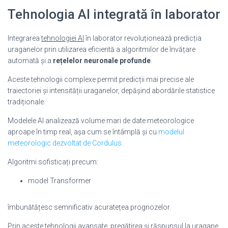
Tehnologia AI integrată în laborator
Integrarea
tehnologiei AI
în laborator revoluționează predicția
uraganelor prin utilizarea eficientă a algoritmilor de învățare
automată și a
rețelelor neuronale profunde
.
Aceste tehnologii complexe permit predicții mai precise ale
traiectoriei și intensității uraganelor, depășind abordările statistice
tradiționale.
Modelele AI analizează volume mari de date meteorologice
aproape în timp real, așa cum se întâmplă și cu
modelul
meteorologic dezvoltat de Cordulus
.
Algoritmi sofisticați precum:
model Transformer
îmbunătățesc semnificativ acuratețea prognozelor.
Prin aceste tehnologii avansate, pregătirea și răspunsul la uragane