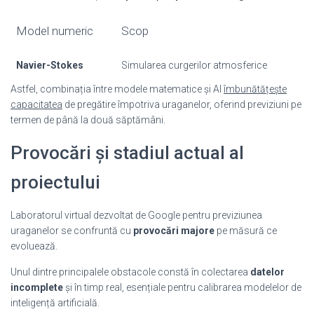
Model numeric
Scop
Navier-Stokes
Simularea curgerilor atmosferice
Astfel, combinația între modele matematice și AI
îmbunătățește
capacitatea
de pregătire împotriva uraganelor, oferind previziuni pe
termen de până la două săptămâni.
Provocări și stadiul actual al
proiectului
Laboratorul virtual dezvoltat de Google pentru previziunea
uraganelor se confruntă cu
provocări majore
pe măsură ce
evoluează.
Unul dintre principalele obstacole constă în colectarea
datelor
incomplete
și în timp real, esențiale pentru calibrarea modelelor de
inteligență artificială.