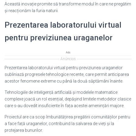
Această inovație promite să transforme modul în care ne pregătim
și reacționăm la furia naturii.
Prezentarea laboratorului virtual
pentru previziunea uraganelor
Ads
Anúncios
Prezentarea laboratorului virtual pentru previziunea uraganelor
subliniază progresele tehnologice recente, care permit anticiparea
acestor fenomene extreme cu până la două săptămâni înainte.
Tehnologiile de inteligență artificială și modelele matematice
complexe joacă un rol esențial, depășind limitele metodelor clasice
care s-au dovedit insuficiente în fața acestei amenințări majore.
Proiectul are ca scop îmbunătățirea pregătirii comunităților pentru
a face față uraganelor, contribuind la salvarea de vieți și la
protejarea bunurilor.