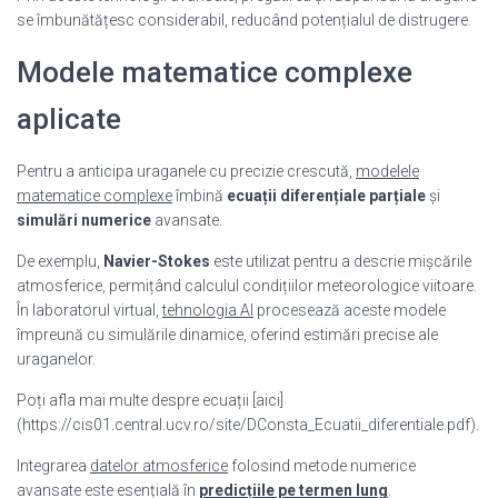
se îmbunătățesc considerabil, reducând potențialul de distrugere.
Modele matematice complexe
aplicate
Pentru a anticipa uraganele cu precizie crescută,
modelele
matematice complexe
îmbină
ecuații diferențiale parțiale
și
simulări numerice
avansate.
De exemplu,
Navier-Stokes
este utilizat pentru a descrie mișcările
atmosferice, permițând calculul condițiilor meteorologice viitoare.
În laboratorul virtual,
tehnologia AI
procesează aceste modele
împreună cu simulările dinamice, oferind estimări precise ale
uraganelor.
Poți afla mai multe despre ecuații [aici]
(https://cis01.central.ucv.ro/site/DConsta_Ecuatii_diferentiale.pdf).
Integrarea
datelor atmosferice
folosind metode numerice
avansate este esențială în
predicțiile pe termen lung
.