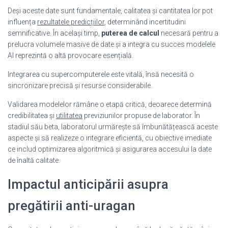
Deși aceste date sunt fundamentale, calitatea și cantitatea lor pot
influența
rezultatele predicțiilor
, determinând incertitudini
semnificative. În același timp,
puterea de calcul
necesară pentru a
prelucra volumele masive de date și a integra cu succes modelele
AI reprezintă o altă provocare esențială.
Integrarea cu supercomputerele este vitală, însă necesită o
sincronizare precisă și resurse considerabile.
Validarea modelelor rămâne o etapă critică, deoarece determină
credibilitatea și
utilitatea
previziunilor propuse de laborator. În
stadiul său beta, laboratorul urmărește să îmbunătățească aceste
aspecte și să realizeze o integrare eficientă, cu obiective imediate
ce includ optimizarea algoritmică și asigurarea accesului la date
de înaltă calitate.
Impactul anticipării asupra
pregătirii anti-uragan