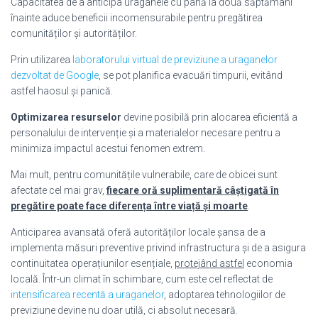
Capacitatea de a anticipa uraganele cu până la două săptămâni
înainte aduce beneficii incomensurabile pentru pregătirea
comunităților și autorităților.
Prin utilizarea
laboratorului virtual de previziune a uraganelor
dezvoltat de Google
, se pot planifica evacuări timpurii, evitând
astfel haosul și panică.
Optimizarea resurselor
devine posibilă prin alocarea eficientă a
personalului de intervenție și a materialelor necesare pentru a
minimiza impactul acestui fenomen extrem.
Mai mult, pentru comunitățile vulnerabile, care de obicei sunt
afectate cel mai grav,
fiecare oră suplimentară câștigată în
pregătire poate face diferența între viață și moarte
.
Anticiparea avansată oferă autorităților locale șansa de a
implementa măsuri preventive privind infrastructura și de a asigura
continuitatea operațiunilor esențiale,
protejând astfel
economia
locală. Într-un climat în schimbare, cum este cel reflectat de
intensificarea recentă a uraganelor
, adoptarea tehnologiilor de
previziune devine nu doar utilă, ci absolut necesară.