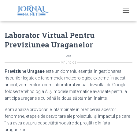
T
O
G
Laborator Virtual Pentru
G
L
Previziunea Uraganelor
E
N
A
Ads
V
Anúncios
I
Previziune Uragane
este un domeniu esențial în gestionarea
G
riscurilor legate de fenomenele meteorologice extreme. În acest
A
articol, vom explora cum laboratorul virtual dezvoltat de Google
T
I
folosește tehnologia AI și modele matematice avansate pentru a
O
anticipa uraganele cu până la două săptămâni înainte.
N
Vom analiza provocările întâmpinate în prezicerea acestor
fenomene, etapele de dezvoltare ale proiectului și impactul pe care
îl va avea asupra capacității noastre de pregătire în fața
uraganelor.