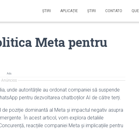
ŞTIRI
APLICAȚIE
ŞTIRI
CONTATO
QUE
litica Meta pentru
Ads
Anúncios
alia, unde autoritățile au ordonat companiei să suspende
 WhatsApp pentru dezvoltarea chatboților AI de către terți.
zul de poziție dominantă al Meta și impactul negativ asupra
emergente. În acest articol, vom explora detaliile
u Concurență, reacțiile companiei Meta și implicațiile pentru