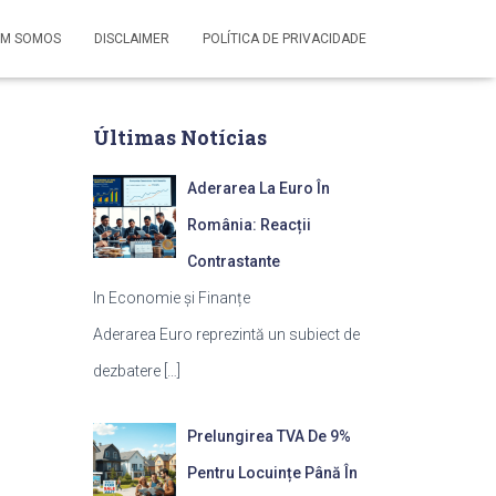
M SOMOS
DISCLAIMER
POLÍTICA DE PRIVACIDADE
Últimas Notícias
Aderarea La Euro În
România: Reacții
Contrastante
In Economie și Finanțe
Aderarea Euro reprezintă un subiect de
dezbatere
[…]
Prelungirea TVA De 9%
Pentru Locuințe Până În