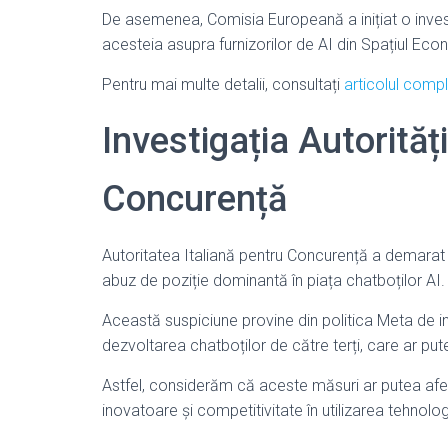
De asemenea, Comisia Europeană a inițiat o invest
acesteia asupra furnizorilor de AI din Spațiul Ec
Pentru mai multe detalii, consultați
articolul comp
Investigația Autorități
Concurență
Autoritatea Italiană pentru Concurență a demarat
abuz de poziție dominantă în piața chatboților AI.
Această suspiciune provine din politica Meta de in
dezvoltarea chatboților de către terți, care ar put
Astfel, considerăm că aceste măsuri ar putea afe
inovatoare și competitivitate în utilizarea tehnologii