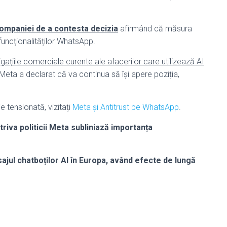
 companiei de a contesta decizia
afirmând că măsura
 funcționalităților WhatsApp.
gațiile comerciale curente ale afacerilor care utilizează AI
, Meta a declarat că va continua să își apere poziția,
e tensionată, vizitați
Meta și Antitrust pe WhatsApp
.
otriva politicii Meta subliniază importanța
ajul chatboților AI în Europa, având efecte de lungă