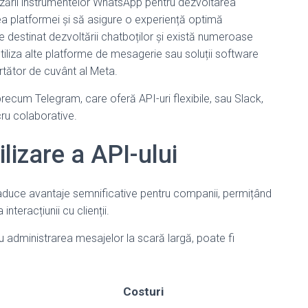
ilizării instrumentelor WhatsApp pentru dezvoltarea
ea platformei și să asigure o experiență optimă
te destinat dezvoltării chatboților și există numeroase
utiliza alte platforme de mesagerie sau soluții software
urtător de cuvânt al Meta.
precum Telegram, care oferă API-uri flexibile, sau Slack,
cru colaborative.
lizare a API-ului
e aduce avantaje semnificative pentru companii, permițând
nteracțiunii cu clienții.
tru administrarea mesajelor la scară largă, poate fi
Costuri