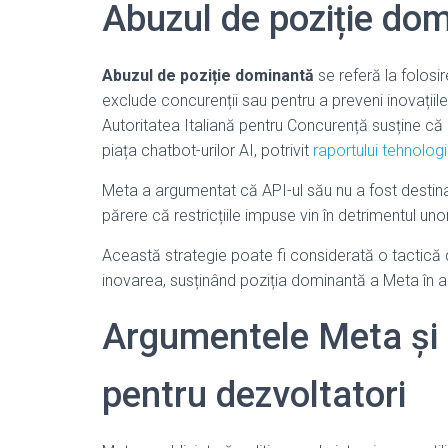
Abuzul de poziție dom
Abuzul de poziție dominantă
se referă la folosi
exclude concurenții sau pentru a preveni inovațiil
Autoritatea Italiană pentru Concurență susține că
piața chatbot-urilor AI, potrivit
raportului tehnolog
Meta a argumentat că API-ul său nu a fost destinat 
părere că restricțiile impuse vin în detrimentul unor
Această strategie poate fi considerată o tactică
inovarea, susținând poziția dominantă a Meta în a
Argumentele Meta și o
pentru dezvoltatori