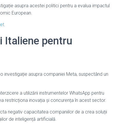
igație asupra acestei politici pentru a evalua impactul
onomic European.
let
.
i Italiene pentru
 o investigație asupra companiei Meta, suspectând un
terzicere a utilizării instrumentelor WhatsApp pentru
ea restricționa inovația și concurența în acest sector.
cta negativ capacitatea companiilor de a crea soluții
lor de inteligență artificială.