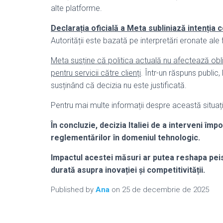
alte platforme.
Declarația oficială a Meta subliniază intenția
Autorității este bazată pe interpretări eronate ale
Meta susține că politica actuală nu afectează obli
pentru servicii către clienți
. Într-un răspuns public
susținând că decizia nu este justificată.
Pentru mai multe informații despre această situați
În concluzie, decizia Italiei de a interveni împ
reglementărilor în domeniul tehnologic.
Impactul acestei măsuri ar putea reshapa peis
durată asupra inovației și competitivității.
Published by
Ana
on
25 de decembrie de 2025