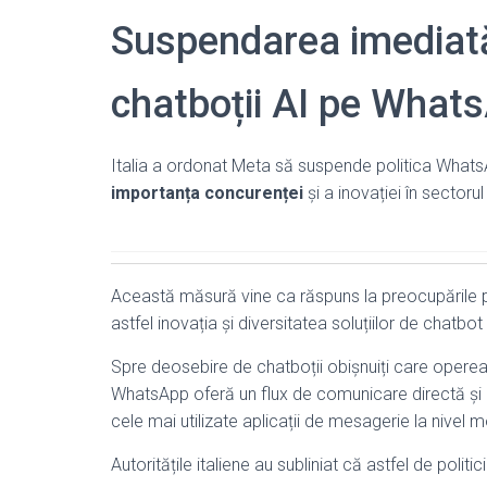
Suspendarea imediată 
chatboții AI pe What
Italia a ordonat Meta să suspende politica WhatsAp
importanța concurenței
și a inovației în sectoru
Această măsură vine ca răspuns la preocupările 
astfel inovația și diversitatea soluțiilor de chatbot 
Spre deosebire de chatboții obișnuiți care opere
WhatsApp oferă un flux de comunicare directă și ad
cele mai utilizate aplicații de mesagerie la nivel m
Autoritățile italiene au subliniat că astfel de politi