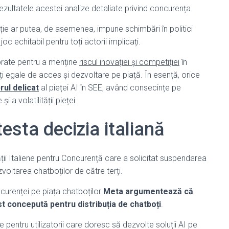
zultatele acestei analize detaliate privind concurența.
ie ar putea, de asemenea, impune schimbări în politici
oc echitabil pentru toți actorii implicați.
ibrate pentru a menține
riscul inovației și competiției
în
ăți egale de acces și dezvoltare pe piață. În esență, orice
brul delicat
al pieței AI în SEE, având consecințe pe
 a volatilității pieței.
esta decizia italiană
ții Italiene pentru Concurență care a solicitat suspendarea
zvoltarea chatboților de către terți.
oncurenței pe piața chatboților
Meta argumentează că
t concepută pentru distribuția de chatboți
.
e pentru utilizatorii care doresc să dezvolte soluții AI pe