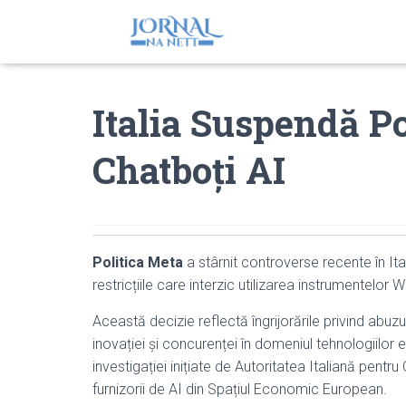
Italia Suspendă Po
Chatboți AI
Politica Meta
a stârnit controverse recente în It
restricțiile care interzic utilizarea instrumentelor
Această decizie reflectă îngrijorările privind abu
inovației și concurenței în domeniul tehnologiilor 
investigației inițiate de Autoritatea Italiană pentr
furnizorii de AI din Spațiul Economic European.