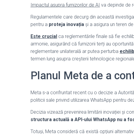
Impactul asupra furnizorilor de AI
va depinde de re
Regulamentele care decurg din această investigaț
pentru a
proteja inovația
și a asigura un teren de j
Este crucial
ca reglementările finale să fie echil
armonie, asigurând că furnizorii terți au oportunit
reglementare unilaterală ar putea perturba
echili
termen lung asupra creșterii tehnologice regionale și
Planul Meta de a cont
Meta s-a confruntat recent cu o decizie a Autorită
politicii sale privind utilizarea WhatsApp pentru de
Decizia vizează prevenirea limitării inovației și c
structura actuală a API-ului WhatsApp nu a fos
Totuși, Meta consideră că există opțiuni alternativ