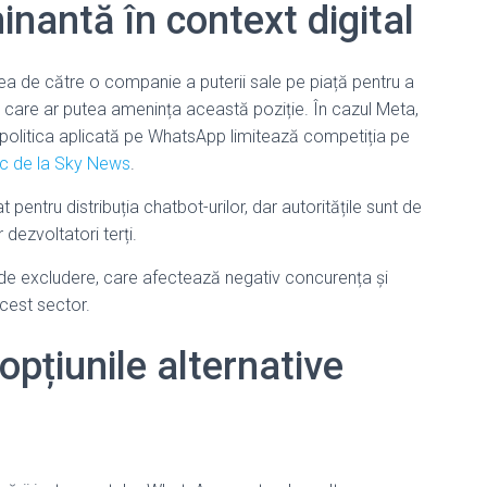
inantă în context digital
rea de către o companie a puterii sale pe piață pentru a
e care ar putea amenința această poziție. În cazul Meta,
 politica aplicată pe WhatsApp limitează competiția pe
ic de la Sky News
.
pentru distribuția chatbot-urilor, dar autoritățile sunt de
 dezvoltatori terți.
 de excludere, care afectează negativ concurența și
cest sector.
pțiunile alternative