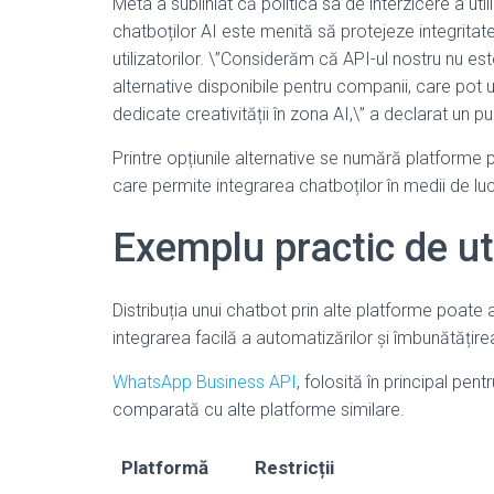
Meta a subliniat că politica sa de interzicere a ut
chatboților AI este menită să protejeze integritat
utilizatorilor. \”Considerăm că API-ul nostru nu es
alternative disponibile pentru companii, care pot 
dedicate creativității în zona AI,\” a declarat un p
Printre opțiunile alternative se numără platforme 
care permite integrarea chatboților în medii de lu
Exemplu practic de uti
Distribuția unui chatbot prin alte platforme poat
integrarea facilă a automatizărilor și îmbunătățirea i
WhatsApp Business API
, folosită în principal pen
comparată cu alte platforme similare.
Platformă
Restricții