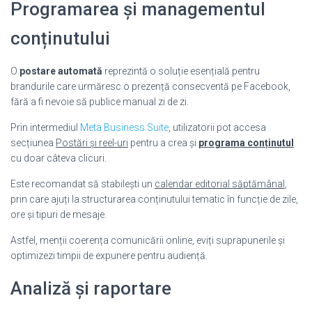
Programarea și managementul
conținutului
O
postare automată
reprezintă o soluție esențială pentru
brandurile care urmăresc o prezență consecventă pe Facebook,
fără a fi nevoie să publice manual zi de zi.
Prin intermediul
Meta Business Suite
, utilizatorii pot accesa
secțiunea
Postări și reel-uri
pentru a crea și
programa conținutul
cu doar câteva clicuri.
Este recomandat să stabilești un
calendar editorial săptămânal
,
prin care ajuți la structurarea conținutului tematic în funcție de zile,
ore și tipuri de mesaje.
Astfel, menții coerența comunicării online, eviți suprapunerile și
optimizezi timpii de expunere pentru audiență.
Analiză și raportare