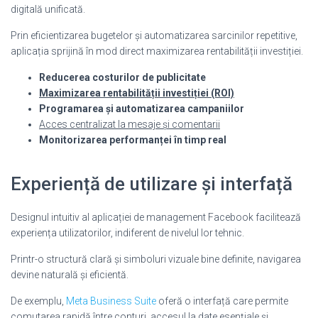
digitală unificată.
Prin eficientizarea bugetelor și automatizarea sarcinilor repetitive,
aplicația sprijină în mod direct maximizarea rentabilității investiției.
Reducerea costurilor de publicitate
Maximizarea rentabilității investiției (ROI)
Programarea și automatizarea campaniilor
Acces centralizat la mesaje și comentarii
Monitorizarea performanței în timp real
Experiență de utilizare și interfață
Designul intuitiv al aplicației de management Facebook facilitează
experiența utilizatorilor, indiferent de nivelul lor tehnic.
Printr-o structură clară și simboluri vizuale bine definite, navigarea
devine naturală și eficientă.
De exemplu,
Meta Business Suite
oferă o interfață care permite
comutarea rapidă între conturi, accesul la date esențiale și