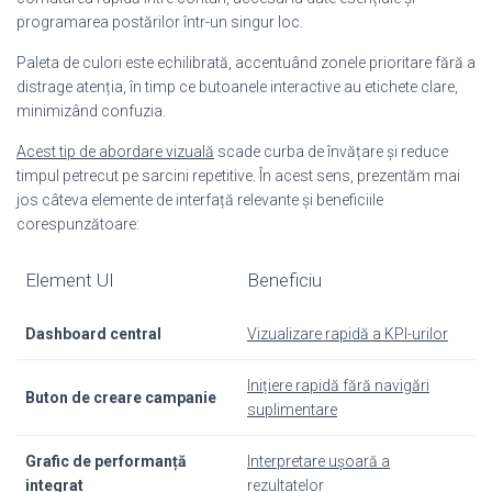
programarea postărilor într-un singur loc.
Paleta de culori este echilibrată, accentuând zonele prioritare fără a
distrage atenția, în timp ce butoanele interactive au etichete clare,
minimizând confuzia.
Acest tip de abordare vizuală
scade curba de învățare și reduce
timpul petrecut pe sarcini repetitive. În acest sens, prezentăm mai
jos câteva elemente de interfață relevante și beneficiile
corespunzătoare:
Element UI
Beneficiu
Dashboard central
Vizualizare rapidă a KPI-urilor
Inițiere rapidă fără navigări
Buton de creare campanie
suplimentare
Grafic de performanță
Interpretare ușoară a
integrat
rezultatelor