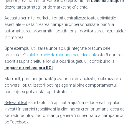
gestionarea conturilor Facebook reprezintă un
beneficiu major
în
dezvoltarea strategiilor de marketing eficiente.
Aceasta permite marketerilor să centralizeze toate activitățile
esențiale — de la crearea campaniilor personalizate, până la
automatizarea programării postărilor și monitorizarea rezultatelor
în timp real.
Spre exemplu, utilizarea unor soluții integrate precum cele
prezentate în
platformele de management dedicate
oferă control
sporit asupra cheltuielilor și alocării bugetului, contribuind la
impact direct asupra ROI
.
Mai mult, prin funcționalități avansate de analiză și optimizare a
conversiilor, utilizatorii pot înțelege mai bine comportamentul
audienței și pot ajusta rapid strategiile.
Relevant text
este faptul că aplicația ajută la reducerea timpului
investit în sarcini repetitive și la eliminarea erorilor umane, ceea ce
se traduce într-o performanță generală superioară a campaniilor
pe Facebook.