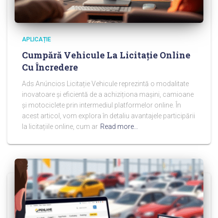
APLICAȚIE
Cumpără Vehicule La Licitație Online
Cu Încredere
Ads Anúncios Licitație Vehicule reprezintă o modalitate
inovatoare și eficientă de a achiziționa mașini, camioane
și motociclete prin intermediul platformelor online. În
acest articol, vom explora în detaliu avantajele participării
la licitațiile online, cum ar
Read more…