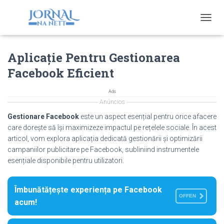
T
O
G
Aplicație Pentru Gestionarea
G
L
Facebook Eficient
E
N
A
Ads
V
Anúncios
I
Gestionare Facebook
este un aspect esențial pentru orice afacere
G
care dorește să își maximizeze impactul pe rețelele sociale. În acest
A
articol, vom explora aplicația dedicată gestionării și optimizării
T
I
campaniilor publicitare pe Facebook, subliniind instrumentele
O
esențiale disponibile pentru utilizatori.
N
Îmbunătățește experiența pe Facebook
OFFEN
acum!