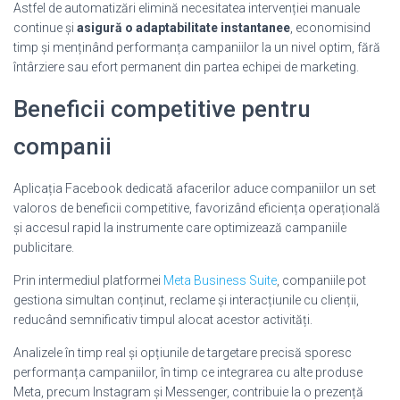
Astfel de automatizări elimină necesitatea intervenției manuale
continue și
asigură o adaptabilitate instantanee
, economisind
timp și menținând performanța campaniilor la un nivel optim, fără
întârziere sau efort permanent din partea echipei de marketing.
Beneficii competitive pentru
companii
Aplicația Facebook dedicată afacerilor aduce companiilor un set
valoros de beneficii competitive, favorizând eficiența operațională
și accesul rapid la instrumente care optimizează campaniile
publicitare.
Prin intermediul platformei
Meta Business Suite
, companiile pot
gestiona simultan conținut, reclame și interacțiunile cu clienții,
reducând semnificativ timpul alocat acestor activități.
Analizele în timp real și opțiunile de targetare precisă sporesc
performanța campaniilor, în timp ce integrarea cu alte produse
Meta, precum Instagram și Messenger, contribuie la o prezență