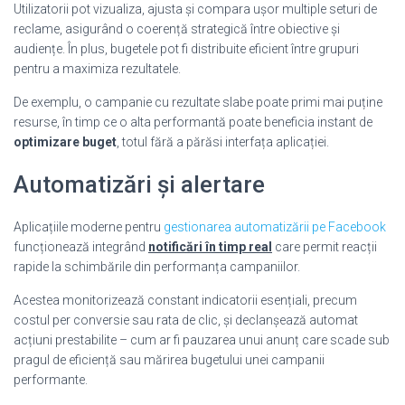
Utilizatorii pot vizualiza, ajusta și compara ușor multiple seturi de
reclame, asigurând o coerență strategică între obiective și
audiențe. În plus, bugetele pot fi distribuite eficient între grupuri
pentru a maximiza rezultatele.
De exemplu, o campanie cu rezultate slabe poate primi mai puține
resurse, în timp ce o alta performantă poate beneficia instant de
optimizare buget
, totul fără a părăsi interfața aplicației.
Automatizări și alertare
Aplicațiile moderne pentru
gestionarea automatizării pe Facebook
funcționează integrând
notificări în timp real
care permit reacții
rapide la schimbările din performanța campaniilor.
Acestea monitorizează constant indicatorii esențiali, precum
costul per conversie sau rata de clic, și declanșează automat
acțiuni prestabilite – cum ar fi pauzarea unui anunț care scade sub
pragul de eficiență sau mărirea bugetului unei campanii
performante.