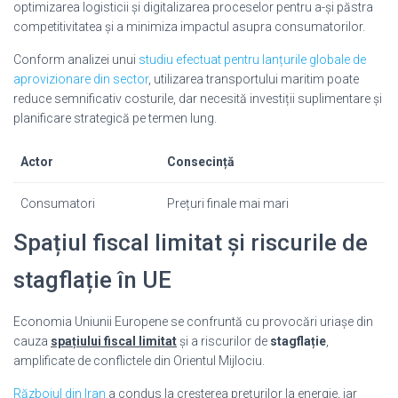
optimizarea logisticii și digitalizarea proceselor pentru a-și păstra
competitivitatea și a minimiza impactul asupra consumatorilor.
Conform analizei unui
studiu efectuat pentru lanțurile globale de
aprovizionare din sector
, utilizarea transportului maritim poate
reduce semnificativ costurile, dar necesită investiții suplimentare și
planificare strategică pe termen lung.
Actor
Consecință
Consumatori
Prețuri finale mai mari
Spațiul fiscal limitat și riscurile de
stagflație în UE
Economia Uniunii Europene se confruntă cu provocări uriașe din
cauza
spațiului fiscal limitat
și a riscurilor de
stagflație
,
amplificate de conflictele din Orientul Mijlociu.
Războiul din Iran
a condus la creșterea prețurilor la energie, iar