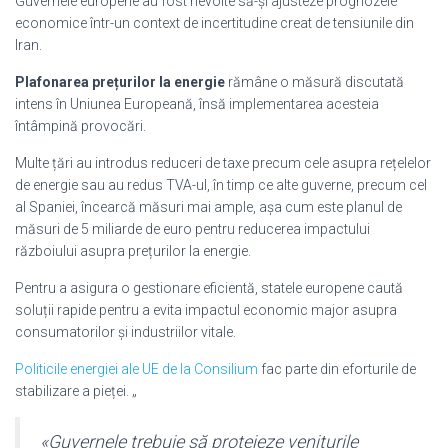
Guvernele europene au fost nevoite să-și ajusteze prognozele
economice într-un context de incertitudine creat de tensiunile din
Iran.
Plafonarea prețurilor la energie
rămâne o măsură discutată
intens în Uniunea Europeană, însă implementarea acesteia
întâmpină provocări.
Multe țări au introdus reduceri de taxe precum cele asupra rețelelor
de energie sau au redus TVA-ul, în timp ce alte guverne, precum cel
al Spaniei, încearcă măsuri mai ample, așa cum este planul de
măsuri de 5 miliarde de euro pentru reducerea impactului
războiului asupra prețurilor la energie.
Pentru a asigura o gestionare eficientă, statele europene caută
soluții rapide pentru a evita impactul economic major asupra
consumatorilor și industriilor vitale.
Politicile energiei ale UE de la Consilium
fac parte din eforturile de
stabilizare a pieței. „
«Guvernele trebuie să protejeze veniturile