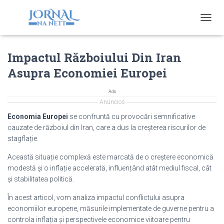
T
O
G
Impactul Războiului Din Iran
G
L
Asupra Economiei Europei
E
N
A
Ads
V
Anúncios
I
Economia Europei
se confruntă cu provocări semnificative
G
cauzate de războiul din Iran, care a dus la creșterea riscurilor de
A
stagflație.
T
I
Această situație complexă este marcată de o creștere economică
O
modestă și o inflație accelerată, influențând atât mediul fiscal, cât
N
și stabilitatea politică.
În acest articol, vom analiza impactul conflictului asupra
economiilor europene, măsurile implementate de guverne pentru a
controla inflația și perspectivele economice viitoare pentru