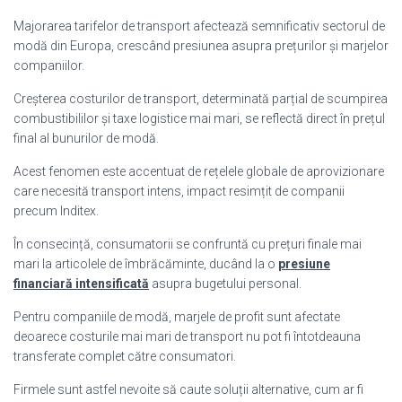
Majorarea tarifelor de transport afectează semnificativ sectorul de
modă din Europa, crescând presiunea asupra prețurilor și marjelor
companiilor.
Creșterea costurilor de transport, determinată parțial de scumpirea
combustibililor și taxe logistice mai mari, se reflectă direct în prețul
final al bunurilor de modă.
Acest fenomen este accentuat de rețelele globale de aprovizionare
care necesită transport intens, impact resimțit de companii
precum Inditex.
În consecință, consumatorii se confruntă cu prețuri finale mai
mari la articolele de îmbrăcăminte, ducând la o
presiune
financiară intensificată
asupra bugetului personal.
Pentru companiile de modă, marjele de profit sunt afectate
deoarece costurile mai mari de transport nu pot fi întotdeauna
transferate complet către consumatori.
Firmele sunt astfel nevoite să caute soluții alternative, cum ar fi