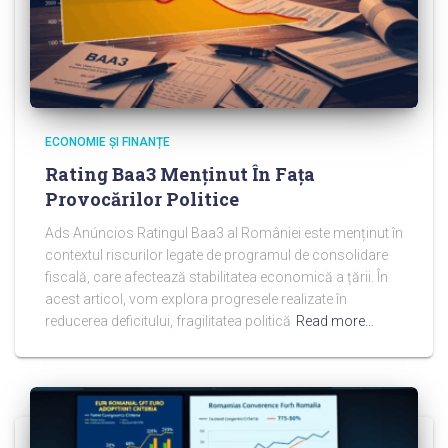
ECONOMIE ȘI FINANȚE
Rating Baa3 Menținut În Fața
Provocărilor Politice
Ads Anúncios Ratingul Baa3 al României este menținut în
contextul riscurilor legate de programul de consolidare
fiscală, care afectează stabilitatea economică a țării. În
acest articol, vom explora progresele realizate în
reducerea deficitului, fragilitatea politică
Read more…