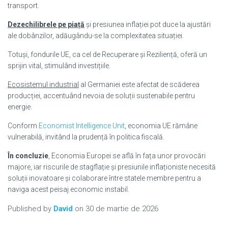
transport.
Dezechilibrele pe piață
și presiunea inflației pot duce la ajustări
ale dobânzilor, adăugându-se la complexitatea situației.
Totuși, fondurile UE, ca cel de Recuperare și Reziliență, oferă un
sprijin vital, stimulând investițiile.
Ecosistemul industrial
al Germaniei este afectat de scăderea
producției, accentuând nevoia de soluții sustenabile pentru
energie.
Conform
Economist Intelligence Unit
, economia UE rămâne
vulnerabilă, invitând la prudență în politica fiscală.
În concluzie
, Economia Europei se află în fața unor provocări
majore, iar riscurile de stagflație și presiunile inflaționiste necesită
soluții inovatoare și colaborare între statele membre pentru a
naviga acest peisaj economic instabil.
Published by
David
on
30 de martie de 2026