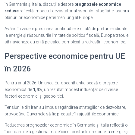
În Germania și Italia, discuțiile despre
prognozele economice
reduse
reflectă impactul devastator al riscurilor stagflației asupra
planurilor economice pe termen lung al Europei.
Având în vedere presiunea continuă exercitată de prețurile ridicate
la energie și răspunsurile limitate de politică fiscală, Europa trebuie
să navigheze cu grijă pe calea complexă a redresării economice.
Perspective economice pentru UE
în 2026
Pentru anul 2026, Uniunea Europeană anticipează o creștere
economică de
1,4%
, un rezultat modest influențat de diverse
factori economici și geopolitici.
Tensiunile din Iran au impus regândirea strategiilor de dezvoltare,
provocând Guvernele să fie precaute în ajustările economice.
Reducerea prognozelor economice
în Germania și Italia reflectă o
încercare de a gestiona mai eficient costurile crescute la energie și