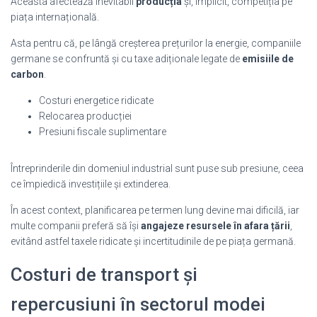
Aceasta afectează inevitabil
producția
și, implicit, competiția pe
piața internațională.
Asta pentru că, pe lângă creșterea prețurilor la energie, companiile
germane se confruntă și cu taxe adiționale legate de
emisiile de
carbon
.
Costuri energetice ridicate
Relocarea producției
Presiuni fiscale suplimentare
Întreprinderile din domeniul industrial sunt puse sub presiune, ceea
ce împiedică investițiile și extinderea.
În acest context, planificarea pe termen lung devine mai dificilă, iar
multe companii preferă să își
angajeze resursele în afara țării
,
evitând astfel taxele ridicate și incertitudinile de pe piața germană.
Costuri de transport și
repercusiuni în sectorul modei