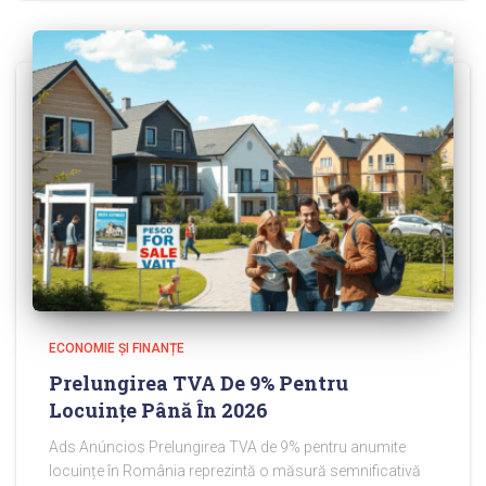
ECONOMIE ȘI FINANȚE
Prelungirea TVA De 9% Pentru
Locuințe Până În 2026
Ads Anúncios Prelungirea TVA de 9% pentru anumite
locuințe în România reprezintă o măsură semnificativă