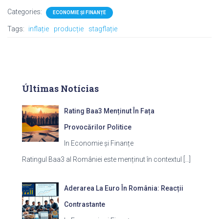
Categories:
ECONOMIE ȘI FINANȚE
Tags:
inflație
producție
stagflație
Últimas Notícias
Rating Baa3 Menținut În Fața
Provocărilor Politice
In Economie și Finanțe
Ratingul Baa3 al României este menținut în contextul
[…]
Aderarea La Euro În România: Reacții
Contrastante