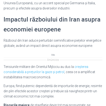
Uniunea Europeană, cu un accent special pe Germania și Italia,
precum și efectele asupra diverselor industrii.
Impactul războiului din Iran asupra
economiei europene
Războiul din Iran aduce perturbări semnificative piețelor energetice
globale, având un impact direct asupra economiei europene.
Ads
Anúncios
Tensiunile militare din Orientul Mijlociu au dus la
creșterea
considerabilă a prețurilor la gaze și petrol
, ceea ce a amplificat
instabilitatea macroeconomică.
Europa, fiind puternic dependentă de importurile de energie, resimte
din plin efectele acestor creșteri și trebuie să navigheze printr-un
climat economic tot mai complex.
Riscurile majore
de stagflație devin tot mai pronunțate, pe