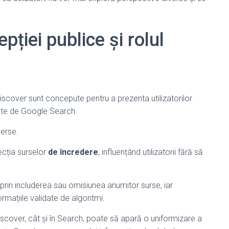
pției publice și rolul
 Discover sunt concepute pentru a prezenta utilizatorilor
erite de Google Search.
verse.
ecția surselor
de încredere
, influențând utilizatorii fără să
prin includerea sau omisiunea anumitor surse, iar
ormațiile validate de algoritmi.
iscover, cât și în Search, poate să apară o uniformizare a