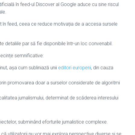
ificială în feed-ul Discover al Google aduce cu sine riscul
ale.
rect în feed, ceea ce reduce motivația de a accesa sursele
 detaliile par să fie disponibile într-un loc convenabil.
cințe semnificative:
inut, așa cum subliniază unii
editori europeni
, din cauza
e, prin promovarea doar a surselor considerate de algoritmi
alitatea jurnalismului, determinat de scăderea interesului
iectelor, subminând eforturile jurnalistice complexe.
 că utilizatorii nu vor mai explora perspective diverse și se