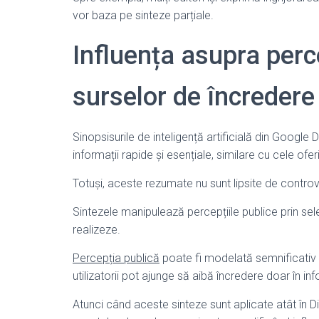
vor baza pe sinteze parțiale.
Influența asupra perce
surselor de încredere
Sinopsisurile de inteligență artificială din Google
informații rapide și esențiale, similare cu cele of
Totuși, aceste rezumate nu sunt lipsite de contro
Sintezele manipulează percepțiile publice prin sel
realizeze.
Percepția publică
poate fi modelată semnificativ 
utilizatorii pot ajunge să aibă încredere doar în inf
Atunci când aceste sinteze sunt aplicate atât în D