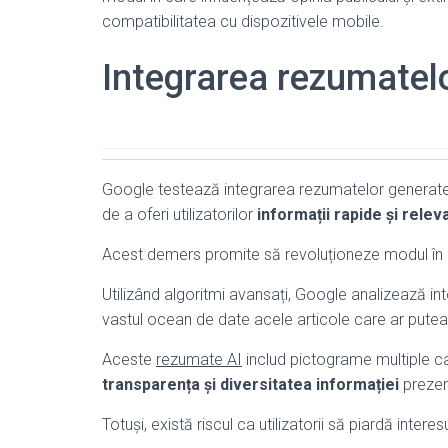
compatibilitatea cu dispozitivele mobile.
Integrarea rezumatelo
Google testează integrarea rezumatelor generate d
de a oferi utilizatorilor
informații rapide și relev
Acest demers promite să revoluționeze modul în car
Utilizând algoritmi avansați, Google analizează int
vastul ocean de date acele articole care ar putea 
Aceste
rezumate AI
includ pictograme multiple ca
transparența și diversitatea informației
prezen
Totuși, există riscul ca utilizatorii să piardă intere