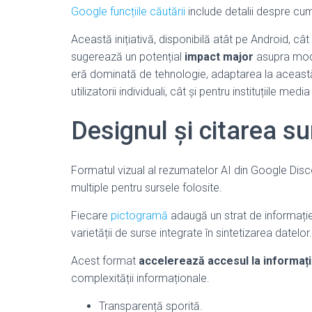
Google funcțiile căutării
include detalii despre cu
Această inițiativă, disponibilă atât pe Android, cât 
sugerează un potențial
impact major
asupra modul
eră dominată de tehnologie, adaptarea la aceas
utilizatorii individuali, cât și pentru instituțiile m
Designul și citarea su
Formatul vizual al rezumatelor AI din Google Disc
multiple pentru sursele folosite.
Fiecare
pictogramă
adaugă un strat de informație,
varietății de surse integrate în sintetizarea datelor.
Acest format
accelerează accesul la informați
complexității informaționale.
Transparență sporită.