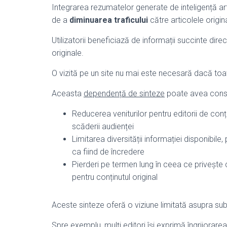
Integrarea rezumatelor generate de inteligență art
de a
diminuarea traficului
către articolele origin
Utilizatorii beneficiază de informații succinte di
originale.
O vizită pe un site nu mai este necesară dacă toate
Aceasta
dependență de sinteze
poate avea conse
Reducerea veniturilor pentru editorii de conț
scăderii audienței
Limitarea diversității informației disponibil
ca fiind de încredere
Pierderi pe termen lung în ceea ce privește c
pentru conținutul original
Aceste sinteze oferă o viziune limitată asupra sub
Spre exemplu, mulți editori își exprimă îngrijorarea