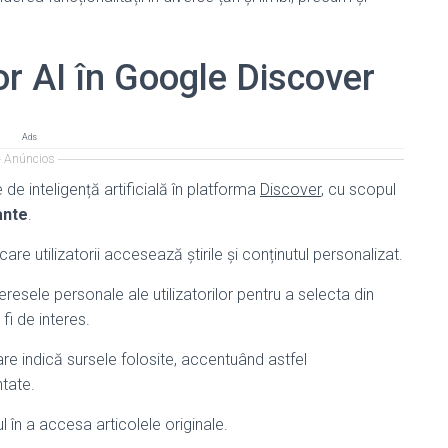
r AI în Google Discover
Ads
Anúncios
e inteligență artificială în platforma
Discover
, cu scopul
ante
.
e utilizatorii accesează știrile și conținutul personalizat.
eresele personale ale utilizatorilor pentru a selecta din
fi de interes.
re indică sursele folosite, accentuând astfel
tate.
sul în a accesa articolele originale.