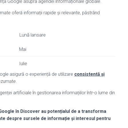
ența Google asupra agendei informaționale globale.
ate oferă informații rapide și relevante, păstrând
Lună lansare
Mai
Iulie
ogle asigură o experiență de utilizare
consistentă și
rezumate.
genței artificiale în gestionarea informațiilor într-o lume din
Google în Discover au potențialul de a transforma
ante despre sursele de informație și interesul pentru