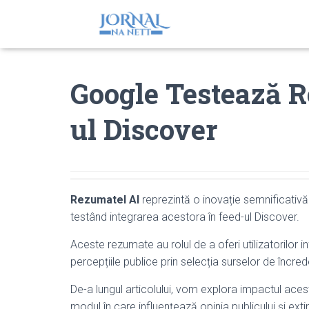
Google Testează R
ul Discover
Rezumatel AI
reprezintă o inovație semnificativ
testând integrarea acestora în feed-ul Discover.
Aceste rezumate au rolul de a oferi utilizatorilor in
percepțiile publice prin selecția surselor de încred
De-a lungul articolului, vom explora impactul acest
modul în care influențează opinia publicului și extin