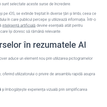
m sunt selectate aceste surse de încredere.
și pe iOS, se extinde treptat în diverse țări și limbi, ceea ce
ui în care publicul percepe și utilizează informația. Într-o
tă
inteligență artificială
devine esențială atât pentru
edia care își doresc să rămână relevante.
rselor în rezumatele AI
over aduce un element nou prin utilizarea pictogramelor
 oferind utilizatorului o privire de ansamblu rapidă asupra
i
și îmbogățește experiența vizuală prin simplificarea