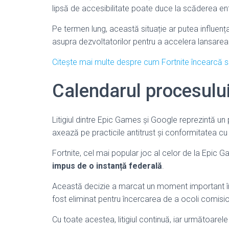
lipsă de accesibilitate poate duce la scăderea ent
Pe termen lung, această situație ar putea influența
asupra dezvoltatorilor pentru a accelera lansarea 
Citește mai multe despre cum Fortnite încearcă să 
Calendarul procesului 
Litigiul dintre Epic Games și Google reprezintă un
axează pe practicile antitrust și conformitatea cu r
Fortnite, cel mai popular joc al celor de la Epic
impus de o instanță federală
.
Această decizie a marcat un moment important în 
fost eliminat pentru încercarea de a ocoli comis
Cu toate acestea, litigiul continuă, iar următoarel