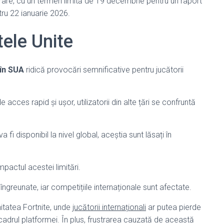
ășurare, cu un termen limită de 19 decembrie pentru un raport
ru 22 ianuarie 2026.
tele Unite
în SUA
ridică provocări semnificative pentru jucătorii
cces rapid și ușor, utilizatorii din alte țări se confruntă
fi disponibil la nivel global, aceștia sunt lăsați în
mpactul acestei limitări.
îngreunate, iar competițiile internaționale sunt afectate.
itatea Fortnite, unde
jucătorii internaționali
ar putea pierde
n cadrul platformei. În plus, frustrarea cauzată de această