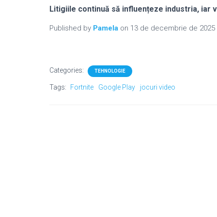
Litigiile continuă să influențeze industria, iar 
Published by
Pamela
on
13 de decembrie de 2025
Categories:
TEHNOLOGIE
Tags:
Fortnite
Google Play
jocuri video