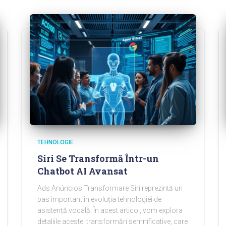
TEHNOLOGIE
Siri Se Transformă Într-un
Chatbot AI Avansat
Ads Anúncios Transformare Siri reprezintă un
pas important în evoluția tehnologiei de
asistență vocală. În acest articol, vom explora
detaliile acestei transformări semnificative, care