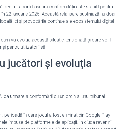
tă pentru raportul asupra conformității este stabilit pentru
c în 22 ianuarie 2026. Această relansare subliniază nu doar
bală, ci și provocările continue ale ecosistemului digital
cum va evolua această situație tensionată și care vor fi
și pentru utilizatorii săi.
u jucători și evoluția
, ca urmare a conformării cu un ordin al unui tribunal
i, perioadă în care jocul a fost eliminat din Google Play
le impuse de platformele de aplicații. În ciuda revenirii