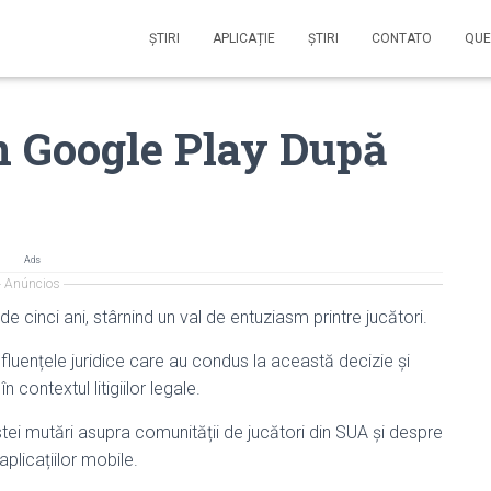
ŞTIRI
APLICAȚIE
ŞTIRI
CONTATO
QUE
În Google Play După
Ads
Anúncios
 cinci ani, stârnind un val de entuziasm printre jucători.
 influențele juridice care au condus la această decizie și
 contextul litigiilor legale.
i mutări asupra comunității de jucători din SUA și despre
plicațiilor mobile.