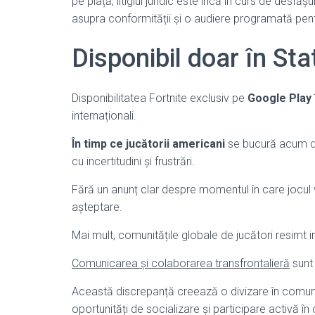
pe piață, litigiul juridic este încă în curs de desf
asupra conformității și o audiere programată pent
Disponibil doar în Sta
Disponibilitatea Fortnite exclusiv pe
Google Play 
internaționali.
În timp ce jucătorii americani
se bucură acum de a
cu incertitudini și frustrări.
Fără un anunț clar despre momentul în care jocul va 
așteptare.
Mai mult, comunitățile globale de jucători resimt i
Comunicarea și colaborarea transfrontalieră
sunt 
Această discrepanță creează o divizare în comun
oportunități de socializare și participare activă î