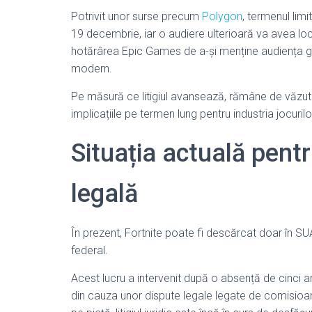
Potrivit unor surse precum
Polygon
, termenul limi
19 decembrie, iar o audiere ulterioară va avea lo
hotărârea Epic Games de a-și menține audiența glo
modern.
Pe măsură ce litigiul avansează, rămâne de văzut 
implicațiile pe termen lung pentru industria jocurilor 
Situația actuală pentr
legală
În prezent, Fortnite poate fi descărcat doar în SUA
federal.
Acest lucru a intervenit după o absență de cinci an
din cauza unor dispute legale legate de comisioane