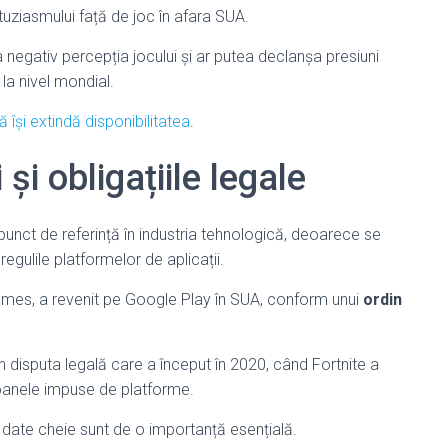
uziasmului față de joc în afara SUA.
 negativ percepția jocului și ar putea declanșa presiuni
la nivel mondial.
își extindă disponibilitatea
.
și obligațiile legale
 punct de referință în industria tehnologică, deoarece se
egulile platformelor de aplicații.
 Games, a revenit pe Google Play în SUA, conform unui
ordin
disputa legală care a început în 2020, când Fortnite a
ioanele impuse de platforme.
e date cheie sunt de o importanță esențială.