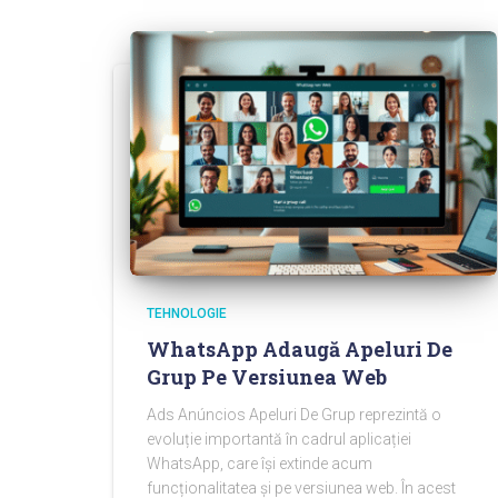
TEHNOLOGIE
WhatsApp Adaugă Apeluri De
Grup Pe Versiunea Web
Ads Anúncios Apeluri De Grup reprezintă o
evoluție importantă în cadrul aplicației
WhatsApp, care își extinde acum
funcționalitatea și pe versiunea web. În acest