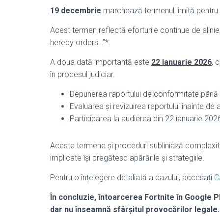
19 decembrie
marchează termenul limită pentru 
Acest termen reflectă eforturile continue de aliniere
hereby orders…”*.
A doua dată importantă este
22 ianuarie 2026
, 
în procesul judiciar.
Depunerea raportului de conformitate până
Evaluarea și revizuirea raportului înainte de 
Participarea la audierea din
22 ianuarie 202
Aceste termene și proceduri subliniază complexitate
implicate își pregătesc apărările și strategiile.
Pentru o înțelegere detaliată a cazului, accesați
C
În concluzie, întoarcerea Fortnite în Google
dar nu înseamnă sfârșitul provocărilor legale.