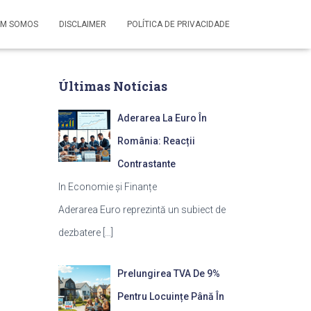
M SOMOS
DISCLAIMER
POLÍTICA DE PRIVACIDADE
Últimas Notícias
Aderarea La Euro În
România: Reacții
Contrastante
In Economie și Finanțe
Aderarea Euro reprezintă un subiect de
dezbatere
[…]
Prelungirea TVA De 9%
Pentru Locuințe Până În