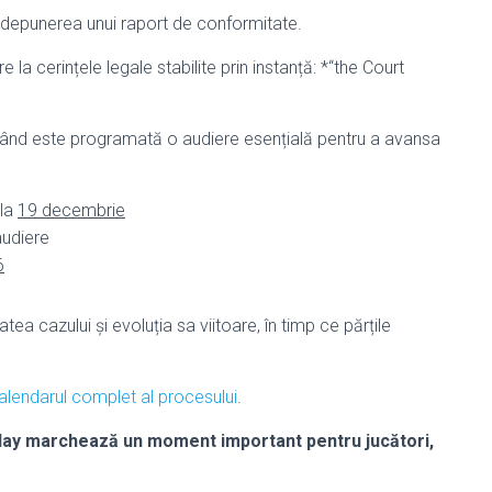
depunerea unui raport de conformitate.
 la cerințele legale stabilite prin instanță: *“the Court
când este programată o audiere esențială pentru a avansa
 la
19 decembrie
audiere
6
a cazului și evoluția sa viitoare, în timp ce părțile
alendarul complet al procesului
.
 Play marchează un moment important pentru jucători,