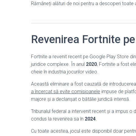
Rămâneți alături de noi pentru a descoperi toate a
Revenirea Fortnite p
Fortnite a revenit recent pe Google Play Store di
juridice complexe. În anul
2020
, Fortnite a fost 
cheie în industria jocurilor video.
Această eliminare a fost cauzată de introducerea
a încercat să evite comisioanele
impuse de platfo
majore și a declanșat o bătălie juridică intensă.
Tribunalul federal a intervenit recent și a impus o
condus la revenirea sa în
2024
.
Cu toate acestea, jocul este disponibil doar pentru uti