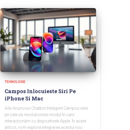
TEHNOLOGIE
Campos Inlocuieste Siri Pe
iPhone Si Mac
Ads Anúncios Chatbot Inteligent Campos este
pe cale să revoluționeze modul în care
interacționăm cu dispozitivele Apple. În acest
articol, vom explora integrarea acestui nou