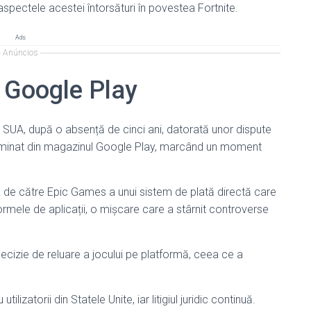
spectele acestei întorsături în povestea Fortnite.
Ads
Anúncios
e Google Play
n SUA, după o absență de cinci ani, datorată unor dispute
eliminat din magazinul Google Play, marcând un moment
 de către Epic Games a unui sistem de plată directă care
rmele de aplicații, o mișcare care a stârnit controverse
 decizie de reluare a jocului pe platformă, ceea ce a
lizatorii din Statele Unite, iar litigiul juridic continuă.