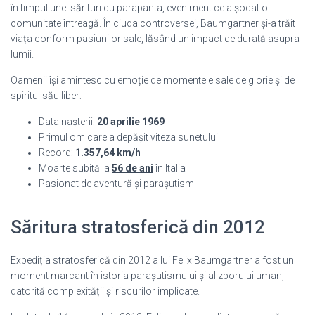
în timpul unei sărituri cu parapanta, eveniment ce a șocat o
comunitate întreagă. În ciuda controversei, Baumgartner și-a trăit
viața conform pasiunilor sale, lăsând un impact de durată asupra
lumii.
Oamenii își amintesc cu emoție de momentele sale de glorie și de
spiritul său liber:
Data nașterii:
20 aprilie 1969
Primul om care a depășit viteza sunetului
Record:
1.357,64 km/h
Moarte subită la
56 de ani
în Italia
Pasionat de aventură și parașutism
Săritura stratosferică din 2012
Expediția stratosferică din 2012 a lui Felix Baumgartner a fost un
moment marcant în istoria parașutismului și al zborului uman,
datorită complexității și riscurilor implicate.