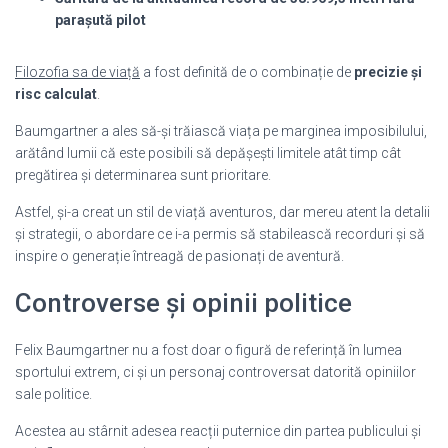
parașută pilot
Filozofia sa de viață
a fost definită de o combinație de
precizie și
risc calculat
.
Baumgartner a ales să-și trăiască viața pe marginea imposibilului,
arătând lumii că este posibili să depășești limitele atât timp cât
pregătirea și determinarea sunt prioritare.
Astfel, și-a creat un stil de viață aventuros, dar mereu atent la detalii
și strategii, o abordare ce i-a permis să stabilească recorduri și să
inspire o generație întreagă de pasionați de aventură.
Controverse și opinii politice
Felix Baumgartner nu a fost doar o figură de referință în lumea
sportului extrem, ci și un personaj controversat datorită opiniilor
sale politice.
Acestea au stârnit adesea reacții puternice din partea publicului și