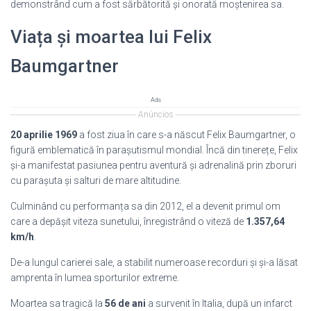
demonstrând cum a fost sărbătorită și onorată moștenirea sa.
Viața și moartea lui Felix
Baumgartner
Ads
Anúncios
20 aprilie 1969
a fost ziua în care s-a născut Felix Baumgartner, o
figură emblematică în parașutismul mondial. Încă din tinerețe, Felix
și-a manifestat pasiunea pentru aventură și adrenalină prin zboruri
cu parașuta și salturi de mare altitudine.
Culminând cu performanța sa din 2012, el a devenit primul om
care a depășit viteza sunetului, înregistrând o viteză de
1.357,64
km/h
.
De-a lungul carierei sale, a stabilit numeroase recorduri și și-a lăsat
amprenta în lumea sporturilor extreme.
Moartea sa tragică la
56 de ani
a survenit în Italia, după un infarct