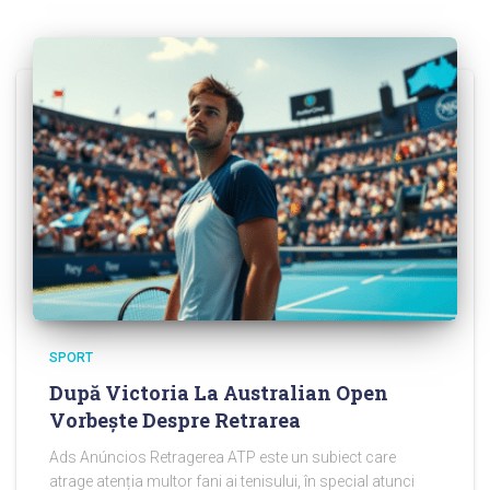
SPORT
După Victoria La Australian Open
Vorbește Despre Retrarea
Ads Anúncios Retragerea ATP este un subiect care
atrage atenția multor fani ai tenisului, în special atunci