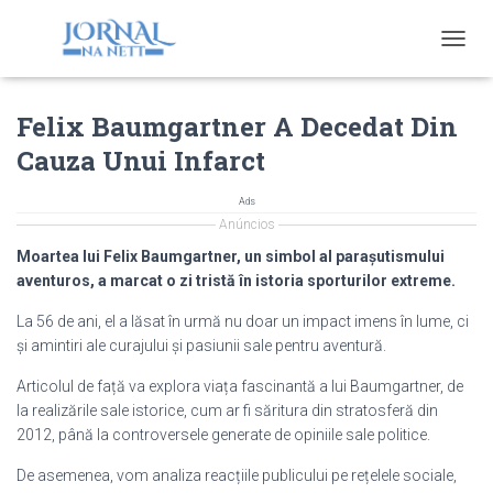
T
O
G
Felix Baumgartner A Decedat Din
G
L
Cauza Unui Infarct
E
N
A
Ads
V
Anúncios
I
Moartea lui Felix Baumgartner, un simbol al parașutismului
G
aventuros, a marcat o zi tristă în istoria sporturilor extreme.
A
T
La 56 de ani, el a lăsat în urmă nu doar un impact imens în lume, ci
I
și amintiri ale curajului și pasiunii sale pentru aventură.
O
N
Articolul de față va explora viața fascinantă a lui Baumgartner, de
la realizările sale istorice, cum ar fi săritura din stratosferă din
2012, până la controversele generate de opiniile sale politice.
De asemenea, vom analiza reacțiile publicului pe rețelele sociale,