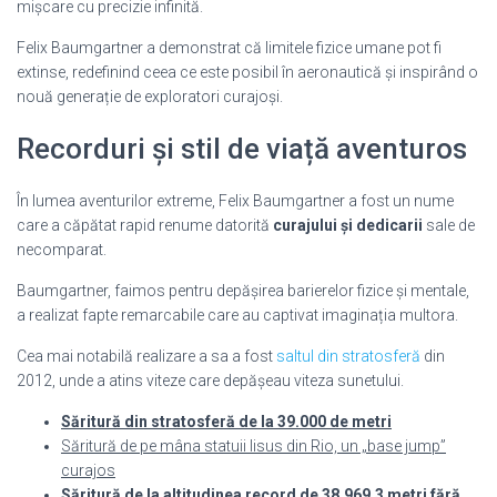
mișcare cu precizie infinită.
Felix Baumgartner a demonstrat că limitele fizice umane pot fi
extinse, redefinind ceea ce este posibil în aeronautică și inspirând o
nouă generație de exploratori curajoși.
Recorduri și stil de viață aventuros
În lumea aventurilor extreme, Felix Baumgartner a fost un nume
care a căpătat rapid renume datorită
curajului și dedicarii
sale de
necomparat.
Baumgartner, faimos pentru depășirea barierelor fizice și mentale,
a realizat fapte remarcabile care au captivat imaginația multora.
Cea mai notabilă realizare a sa a fost
saltul din stratosferă
din
2012, unde a atins viteze care depășeau viteza sunetului.
Săritură din stratosferă de la 39.000 de metri
Săritură de pe mâna statuii Iisus din Rio, un „base jump”
curajos
Săritură de la altitudinea record de 38.969,3 metri fără