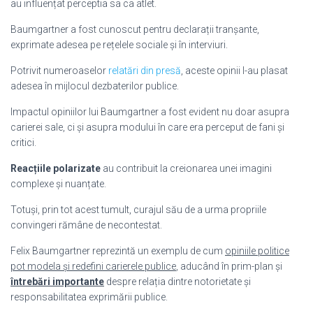
au influențat perceptia sa ca atlet.
Baumgartner a fost cunoscut pentru declarații tranșante,
exprimate adesea pe rețelele sociale și în interviuri.
Potrivit numeroaselor
relatări din presă
, aceste opinii l-au plasat
adesea în mijlocul dezbaterilor publice.
Impactul opiniilor lui Baumgartner a fost evident nu doar asupra
carierei sale, ci și asupra modului în care era perceput de fani și
critici.
Reacțiile polarizate
au contribuit la creionarea unei imagini
complexe și nuanțate.
Totuși, prin tot acest tumult, curajul său de a urma propriile
convingeri rămâne de necontestat.
Felix Baumgartner reprezintă un exemplu de cum
opiniile politice
pot modela și redefini carierele publice
, aducând în prim-plan și
întrebări importante
despre relația dintre notorietate și
responsabilitatea exprimării publice.