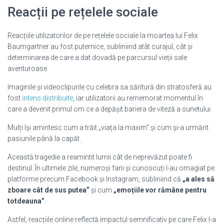
Reacții pe rețelele sociale
Reacțiile utilizatorilor de pe rețelele sociale la moartea lui Felix
Baumgartner au fost puternice, subliniind atât curajul, cât și
determinarea de care a dat dovadă pe parcursul vieții sale
aventuroase.
Imaginile și videoclipurile cu celebra sa săritură din stratosferă au
fost
intens distribuite
, iar utilizatorii au rememorat momentul în
care a devenit primul om ce a depășit bariera de viteză a sunetului.
Mulți își amintesc cum a trăit „viața la maxim” și cum și-a urmărit
pasiunile până la capăt.
Această tragedie a reamintit lumii cât de neprevăzut poate fi
destinul. În ultimele zile, numeroși fani și cunoscuți l-au omagiat pe
platforme precum Facebook și Instagram, subliniind că
„a ales să
zboare cât de sus putea”
și cum
„emoțiile vor rămâne pentru
totdeauna”
.
Astfel, reacțiile online reflectă impactul semnificativ pe care Felix l-a