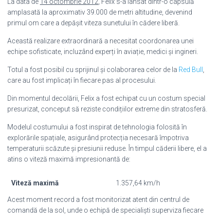
La data de
14 octombrie 2012
, Felix s-a lansat dintr-o capsulă
amplasată la aproximativ 39.000 de metri altitudine, devenind
primul om care a depășit viteza sunetului în cădere liberă.
Această realizare extraordinară a necesitat coordonarea unei
echipe sofisticate, incluzând experți în aviație, medici și ingineri.
Totul a fost posibil cu sprijinul și colaborarea celor de la
Red Bull
,
care au fost implicați în fiecare pas al procesului.
Din momentul decolării, Felix a fost echipat cu un costum special
presurizat, conceput să reziste condițiilor extreme din stratosferă.
Modelul costumului a fost inspirat de tehnologia folosită în
explorările spațiale, asigurând protecția necesară împotriva
temperaturii scăzute și presiunii reduse. În timpul căderii libere, el a
atins o viteză maximă impresionantă de:
Viteză maximă
1.357,64 km/h
Acest moment record a fost monitorizat atent din centrul de
comandă de la sol, unde o echipă de specialiști superviza fiecare