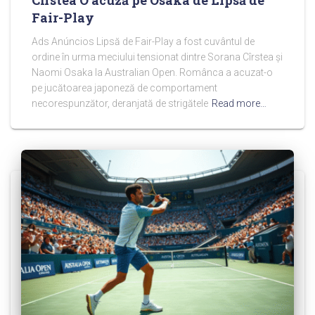
Cîrstea O acuză pe Osaka de Lipsă de
Fair-Play
Ads Anúncios Lipsă de Fair-Play a fost cuvântul de
ordine în urma meciului tensionat dintre Sorana Cîrstea și
Naomi Osaka la Australian Open. Românca a acuzat-o
pe jucătoarea japoneză de comportament
necorespunzător, deranjată de strigătele
Read more…