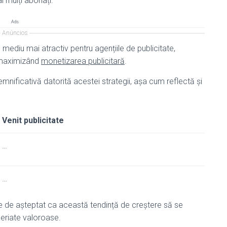
i mulți abonați.
Ads
Anúncios
mediu mai atractiv pentru agențiile de publicitate,
i maximizând
monetizarea publicitară
.
emnificativă datorită acestei strategii, așa cum reflectă și
Venit publicitate
…
…
ste de așteptat ca această tendință de creștere să se
neriate valoroase.