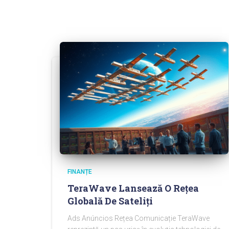
FINANȚE
TeraWave Lansează O Rețea
Globală De Sateliți
Ads Anúncios Rețea Comunicație TeraWave