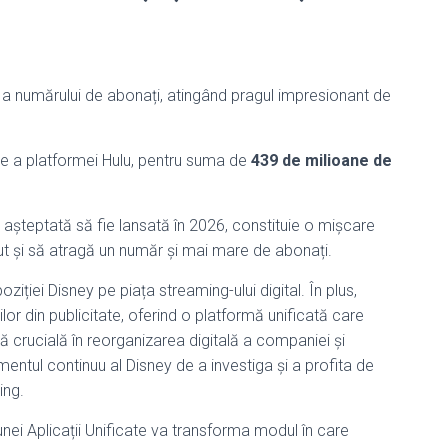
 a numărului de abonați, atingând pragul impresionant de
te a platformei Hulu, pentru suma de
439 de milioane de
, așteptată să fie lansată în 2026, constituie o mișcare
ut și să atragă un număr și mai mare de abonați.
iției Disney pe piața streaming-ului digital. În plus,
lor din publicitate, oferind o platformă unificată care
pă crucială în reorganizarea digitală a companiei și
entul continuu al Disney de a investiga și a profita de
ing.
 unei Aplicații Unificate va transforma modul în care