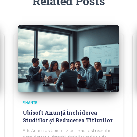
Related Posts
FINANȚE
Ubisoft Anunță Închiderea
Studiilor și Reducerea Titlurilor
Ads Anúncios Ubisoft Studiile au fost recent în