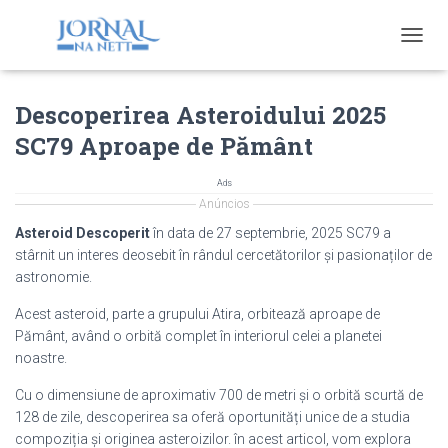
T
O
G
Descoperirea Asteroidului 2025
G
L
SC79 Aproape de Pământ
E
N
A
Ads
V
Anúncios
I
Asteroid Descoperit
în data de 27 septembrie, 2025 SC79 a
G
stârnit un interes deosebit în rândul cercetătorilor și pasionaților de
A
astronomie.
T
I
Acest asteroid, parte a grupului Atira, orbitează aproape de
O
Pământ, având o orbită complet în interiorul celei a planetei
N
noastre.
Cu o dimensiune de aproximativ 700 de metri și o orbită scurtă de
128 de zile, descoperirea sa oferă oportunități unice de a studia
compoziția și originea asteroizilor. în acest articol, vom explora