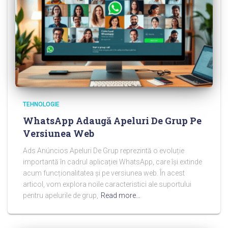
TEHNOLOGIE
WhatsApp Adaugă Apeluri De Grup Pe
Versiunea Web
Ads Anúncios Apeluri De Grup reprezintă o evoluție
importantă în cadrul aplicației WhatsApp, care își extinde
acum funcționalitatea și pe versiunea web. În acest
articol, vom explora noile caracteristici ale suportului
pentru apelurile de grup,
Read more…