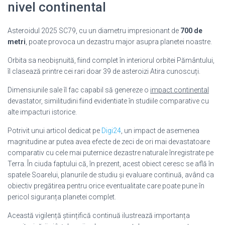
nivel continental
Asteroidul 2025 SC79, cu un diametru impresionant de
700 de
metri
, poate provoca un dezastru major asupra planetei noastre.
Orbita sa neobișnuită, fiind complet în interiorul orbitei Pământului,
îl clasează printre cei rari doar 39 de asteroizi Atira cunoscuți.
Dimensiunile sale îl fac capabil să genereze o
impact continental
devastator, similitudini fiind evidentiate în studiile comparative cu
alte impacturi istorice.
Potrivit unui articol dedicat pe
Digi24
, un impact de asemenea
magnitudine ar putea avea efecte de zeci de ori mai devastatoare
comparativ cu cele mai puternice dezastre naturale înregistrate pe
Terra. În ciuda faptului că, în prezent, acest obiect ceresc se află în
spatele Soarelui, planurile de studiu și evaluare continuă, având ca
obiectiv pregătirea pentru orice eventualitate care poate pune în
pericol siguranța planetei complet.
Această vigilență ştiințifică continuă ilustrează importanța