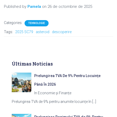
Published by
Pamela
on
26 de octombrie de 2025
Categories:
TEHNOLOGIE
Tags:
2025 SC79
asteroid
descoperire
Últimas Notícias
Prelungirea TVA De 9% Pentru Locuințe
Până În 2026
In Economie și Finanțe
Prelungirea TVA de 9% pentru anumite locuințe în
[…]
Prelungirea Regimului TVA de 9% Pentru