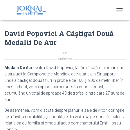
T
O
G
David Popovici A Câștigat Două
G
L
Medalii De Aur
E
N
A
Ads
V
Anúncios
I
Medalii De Aur
pentru David Popovici, tânărul înotător român care
G
a strălucit la Campionatele Mondiale de Natație din Singapore,
A
unde a câștigat două titluri în probele de 100 și 200 de metri liber. În
T
I
acest articol, vom explora parcursul său impresionant,
O
acumulând un total de aproape 40 de trofee, dintre care 27 sunt de
N
aur.
De asemenea, vom discuta despre planurile sale de viitor, dorințele
de a învăța noi abilități și prioritățile din viața sa personală, inclusiv
relația sa cu familia și omagiul adus comentatorului Emil Hossu-
Longin.