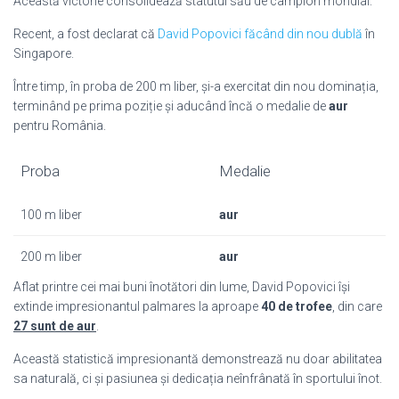
Această victorie consolidează statutul său de campion mondial.
Recent, a fost declarat că
David Popovici făcând din nou dublă
în
Singapore.
Între timp, în proba de 200 m liber, și-a exercitat din nou dominația,
terminând pe prima poziție și aducând încă o medalie de
aur
pentru România.
Proba
Medalie
100 m liber
aur
200 m liber
aur
Aflat printre cei mai buni înotători din lume, David Popovici își
extinde impresionantul palmares la aproape
40 de trofee
, din care
27 sunt de aur
.
Această statistică impresionantă demonstrează nu doar abilitatea
sa naturală, ci și pasiunea și dedicația neînfrânată în sportului înot.