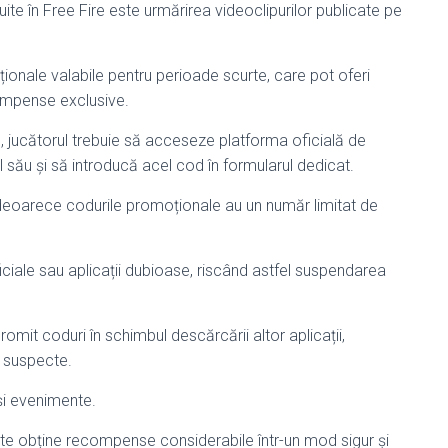
te în Free Fire este urmărirea videoclipurilor publicate pe
ionale valabile pentru perioade scurte, care pot oferi
compense exclusive.
p, jucătorul trebuie să acceseze platforma oficială de
său și să introducă acel cod în formularul dedicat.
deoarece codurile promoționale au un număr limitat de
ficiale sau aplicații dubioase, riscând astfel suspendarea
romit coduri în schimbul descărcării altor aplicații,
i suspecte.
și evenimente.
oate obține recompense considerabile într-un mod sigur și