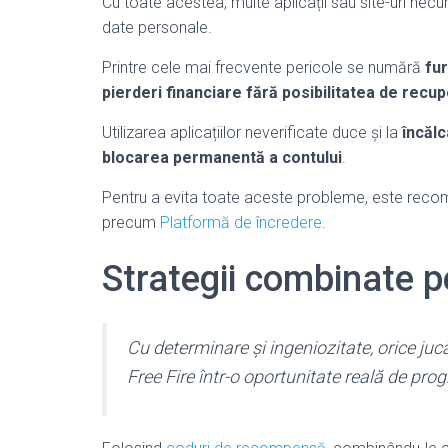
Cu toate acestea, multe aplicații sau site-uri ne
date personale.
Printre cele mai frecvente pericole se numără
fur
pierderi financiare fără posibilitatea de recu
Utilizarea aplicațiilor neverificate duce și la
încălc
blocarea permanentă a contului
.
Pentru a evita toate aceste probleme, este reco
precum
Platformă de încredere
.
Strategii combinate p
Cu determinare și ingeniozitate, orice ju
Free Fire într-o oportunitate reală de prog