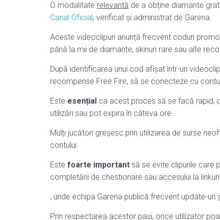
O modalitate
relevantă
de a obține diamante gratui
Canal Oficial
, verificat și administrat de Garena.
Aceste videoclipuri anunță frecvent coduri promoț
până la mii de diamante, skinuri rare sau alte re
După identificarea unui cod afișat într-un videocli
recompense Free Fire, să se conecteze cu contul 
Este
esențial
ca acest proces să se facă rapid, 
utilizări sau pot expira în câteva ore.
Mulți jucători greșesc prin utilizarea de surse neo
contului.
Este
foarte important
să se evite clipurile care p
completării de chestionare sau accesului la linkur
, unde echipa Garena publică frecvent update-uri 
Prin respectarea acestor pași, orice utilizator p