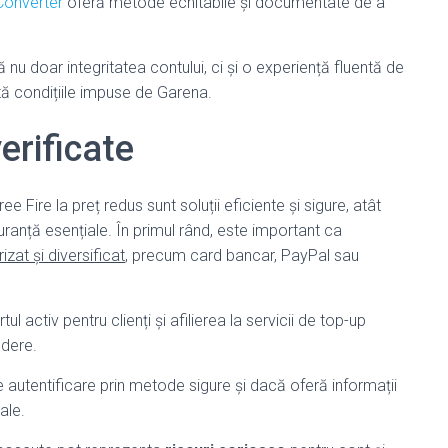
onverter
oferă metode echitabile și documentate de a
 nu doar integritatea contului, ci și o experiență fluentă de
tă condițiile impuse de Garena.
erificate
e Fire la preț redus sunt soluții eficiente și sigure, atât
guranță esențiale. În primul rând, este important ca
izat și diversificat
, precum card bancar, PayPal sau
l activ pentru clienți și afilierea la servicii de top-up
edere.
e autentificare prin metode sigure și dacă oferă informații
ale.