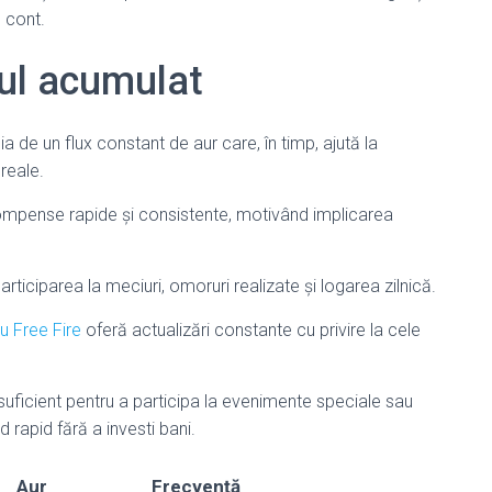
e cont.
urul acumulat
cia de un flux constant de aur care, în timp, ajută la
reale.
ompense rapide și consistente, motivând implicarea
rticiparea la meciuri, omoruri realizate și logarea zilnică.
u Free Fire
oferă actualizări constante cu privire la cele
suficient pentru a participa la evenimente speciale sau
 rapid fără a investi bani.
Aur
Frecvență