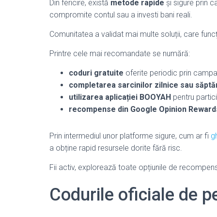
Din fericire, există
metode rapide
și sigure prin 
compromite contul sau a investi bani reali.
Comunitatea a validat mai multe soluții, care funcț
Printre cele mai recomandate se numără:
coduri gratuite
oferite periodic prin campan
completarea sarcinilor zilnice sau săpt
utilizarea aplicației BOOYAH
pentru partici
recompense din Google Opinion Reward
Prin intermediul unor platforme sigure, cum ar fi
gh
a obține rapid resursele dorite fără risc.
Fii activ, explorează toate opțiunile de recompensă
Codurile oficiale de 