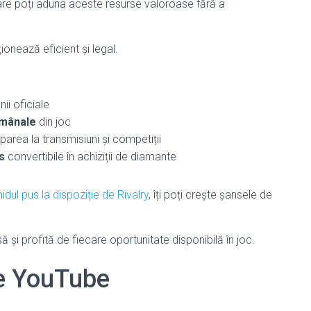
care poți aduna aceste resurse valoroase fără a
ionează eficient și legal.
ii oficiale
ămânale
din joc
parea la transmisiuni și competiții
s
convertibile în achiziții de diamante
idul pus la dispoziție de Rivalry
, îți poți crește șansele de
 și profită de fiecare oportunitate disponibilă în joc.
pe YouTube