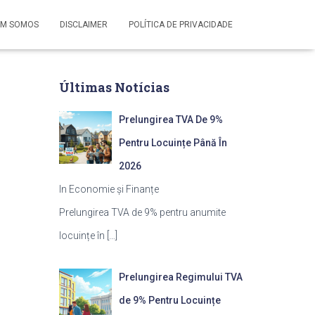
M SOMOS
DISCLAIMER
POLÍTICA DE PRIVACIDADE
Últimas Notícias
Prelungirea TVA De 9%
Pentru Locuințe Până În
2026
In Economie și Finanțe
Prelungirea TVA de 9% pentru anumite
locuințe în
[…]
Prelungirea Regimului TVA
de 9% Pentru Locuințe