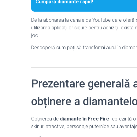
Cumpără diamante rapid!
De la abonarea la canale de YouTube care oferă cod
utilizarea aplicațiilor sigure pentru achiziții, exis
joc.
Descoperă cum poți să transformi aurul în diamante
Prezentare generală 
obținere a diamantelo
Obținerea de
diamante în Free Fire
reprezintă o 
skinuri atractive, personaje puternice sau avantaje