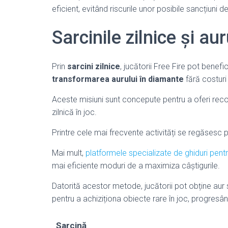
eficient, evitând riscurile unor posibile sancțiuni d
Sarcinile zilnice și a
Prin
sarcini zilnice
, jucătorii Free Fire pot benefi
transformarea aurului în diamante
fără costuri 
Aceste misiuni sunt concepute pentru a oferi rec
zilnică în joc.
Printre cele mai frecvente activități se regăsesc pa
Mai mult,
platformele specializate de ghiduri pentr
mai eficiente moduri de a maximiza câștigurile.
Datorită acestor metode, jucătorii pot obține aur 
pentru a achiziționa obiecte rare în joc, progresând
Sarcină