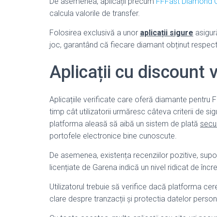
De asemenea, aplicații precum
FFFast Diamond C
calcula valorile de transfer.
Folosirea exclusivă a unor
aplicații sigure
asigură
joc, garantând că fiecare diamant obținut respec
Aplicații cu discount v
Aplicațiile verificate care oferă diamante pentru Fre
timp cât utilizatorii urmăresc câteva criterii de si
platforma aleasă să aibă un sistem de plată
secur
portofele electronice bine cunoscute.
De asemenea, existența recenziilor pozitive, suportu
licențiate de Garena indică un nivel ridicat de încr
Utilizatorul trebuie să verifice dacă platforma cer
clare despre tranzacții și protectia datelor person