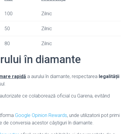
100
Zilnic
50
Zilnic
80
Zilnic
rului în diamante
mare rapidă
a aurului în diamante, respectarea
legalității
ul.
ii autorizate ce colaborează oficial cu Garena, evitând
.
atforma
Google Opinion Rewards
, unde utilizatorii pot primi
de conversia acestor câștiguri în diamante.