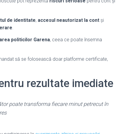
cunoscute pot reprezenta
riscuri serioase
pentru cont și
tul de identitate
,
accesul neautorizat la cont
și
perare
.
area politicilor Garena
, ceea ce poate însemna
mandat să se folosească doar platforme certificate,
entru rezultate imediate
cător poate transforma fiecare minut petrecut în
res