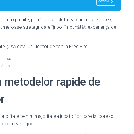
OFFEN
uri gratuite, până la completarea sarcinilor zilnice și
tă numeroase strategii care îți pot îmbunătăți experiența de
 și să devii un jucător de top în Free Fire.
Ads
Anúncios
a metodelor rapide de
r
prioritate pentru majoritatea jucătorilor care își doresc
 exclusive în joc.