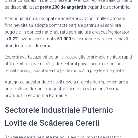
O fabrică situată în Dej, Cluj, este un exemplu reprezentativ, urmând
să disponibilizeze
peste 200 de angajați
începând cu octombrie.
Alte industrii nu au scăpat de aceste provocări, multe companii
fiind nevoite să adopte contracte parțiale pentru a-și echilibra
bugetele. În context național, rata șomajului a crescut îngrijorător
la
3,2%
, având aproximativ
51.000
de persoane care beneficiază
de indemnizații de șomaj.
Experții avertizează că soluțiile trebuie găsite și implementate rapid
atât de către guvern, cât și de sectorul privat, pentru a sprijini
recalificarea și adaptarea forței de muncă la piețele emergente.
Agregarea acestor date relevă nevoia urgentă de implementare a
unor măsuri de sprijin și ajustare pentru a evita o criză și mai
profundă în economia României.
Sectorele Industriale Puternic
Lovite de Scăderea Cererii
Scăderea cererii pe piața muncii a avut un impact devastator