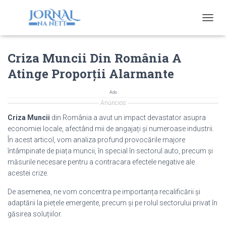
T
O
G
Criza Muncii Din România A
G
L
Atinge Proporții Alarmante
E
N
A
Ads
V
Anúncios
I
Criza Muncii
din România a avut un impact devastator asupra
G
economiei locale, afectând mii de angajați și numeroase industrii.
A
În acest articol, vom analiza profund provocările majore
T
I
întâmpinate de piața muncii, în special în sectorul auto, precum și
O
măsurile necesare pentru a contracara efectele negative ale
N
acestei crize.
De asemenea, ne vom concentra pe importanța recalificării și
adaptării la piețele emergente, precum și pe rolul sectorului privat în
găsirea soluțiilor.