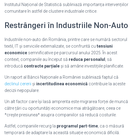
Institutul Național de Statistică subliniază importanța intervențiilor
comunitare în astfel de clustere industriale critice.
Restrângeri în Industriile Non-Auto
Industriile non-auto din România, printre care se numără sectorul
textil, IT și serviciile externalizate, se confruntă cu
tensiuni
economice
semnificative pe parcursul anului 2025. În acest
context, companiile au început să
reduca personalul
, să
introducă
contracte parțiale
și să amâne investițiile planificate.
Un raport al Băncii Naționale a României subliniază faptul că
declinul cererii
și
incertitudinea economică
contribuie la aceste
decizii nepopulare.
Un alt factor care își lasă amprenta este migrarea forței de muncă
către țări cu oportunități economice mai atrăgătoare, ceea ce
*crește presiunea* asupra companiilor să reducă costurile.
Astfel, companiile recurg la
programul part-time
, ca o măsură
temporară de adaptare la această situație economică dificilă.