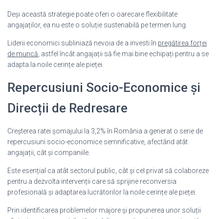
Deși această strategie poate oferi o oarecare flexibilitate
angajaților, ea nu este o soluție sustenabilă pe termen lung.
Liderii economici subliniază nevoia de a investi în
pregătirea forței
de muncă
, astfel încât angajații să fie mai bine echipați pentru a se
adapta la noile cerințe ale pieței.
Repercusiuni Socio-Economice și
Direcții de Redresare
Creșterea ratei șomajului la 3,2% în România a generat o serie de
repercusiuni socio-economice semnificative, afectând atât
angajații, cât și companiile.
Este esențial ca atât sectorul public, cât și cel privat să colaboreze
pentru a dezvolta intervenții care să sprijine reconversia
profesională și adaptarea lucrătorilor la noile cerințe ale pieței.
Prin identificarea problemelor majore și propunerea unor soluții