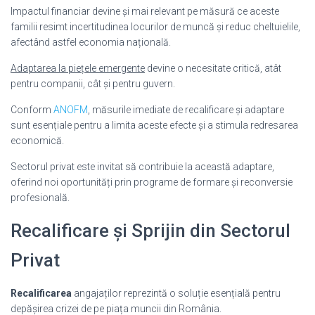
Impactul financiar devine și mai relevant pe măsură ce aceste
familii resimt incertitudinea locurilor de muncă și reduc cheltuielile,
afectând astfel economia națională.
Adaptarea la piețele emergente
devine o necesitate critică, atât
pentru companii, cât și pentru guvern.
Conform
ANOFM
, măsurile imediate de recalificare și adaptare
sunt esențiale pentru a limita aceste efecte și a stimula redresarea
economică.
Sectorul privat este invitat să contribuie la această adaptare,
oferind noi oportunități prin programe de formare și reconversie
profesională.
Recalificare și Sprijin din Sectorul
Privat
Recalificarea
angajaților reprezintă o soluție esențială pentru
depășirea crizei de pe piața muncii din România.