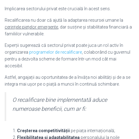
Implicarea sectorului privat este crucială în acest sens.
Recalificarea nu doar că ajută la adaptarea resursei umane la
cerințele piețelor emergente
, dar susține și stabilitatea financiară a
familiilor vulnerabile.
Experții sugerează că sectorul privat poate juca un rol activ în
organizarea
programelor de recalificare
, colaborând cu guvernul
pentru a dezvolta scheme de formare într-un mod cât mai
accesibil.
Astfel, angajații au oportunitatea de a învăța noi abilități și de a se
integra mai ușor pe o piață a muncii în continuă schimbare.
O recalificare bine implementată aduce
numeroase beneficii, cum ar fi:
Creșterea competitivității
pe piața internațională;
Flexibilitatea și adaptabilitatea
personalului la noile