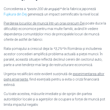
Concedierea a
*peste 200 de angajați*
de la fabrica japoneză
Fujikura din Dej
generează un impact semnificativ la nivel local.
Pierderea locurilor de muncă într-un oraș precum Dej
poate duce la
dificultăți economice pentru mai multe familii, având în vedere
dependența comunităților mici de principalele locuri de muncă
oferite de astfel de fabrici.
Rata șomajului a crescut deja la
*3,2%*
în România și includerea
acestor concedieri amplifică problema actuală a pieței muncii. În
paralel, această situație reflectă declinul cererii din sectorul auto,
parte a unei tendințe mai largi de restructurare economică.
Urgența recalificării este evident susținută de
experimentarea altor
piețe emergente
, fiind esențială pentru a evita o criză financiară
extinsă.
Cu toate acestea, măsurile imediate și de sprijin din partea
autorităților locale și a agențiilor de ocupare a forței de muncă pot
limita impactul negativ.