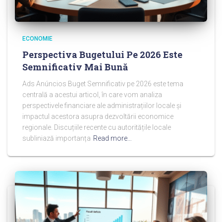
ECONOMIE
Perspectiva Bugetului Pe 2026 Este
Semnificativ Mai Bună
Ads Anúncios Buget Semnificativ pe 2026 este tema
centrală a acestui articol, în care vom analiza
perspectivele financiare ale administrațiilor locale și
impactul acestora asupra dezvoltării economice
regionale. Discuțiile recente cu autoritățile locale
subliniază importanța
Read more…