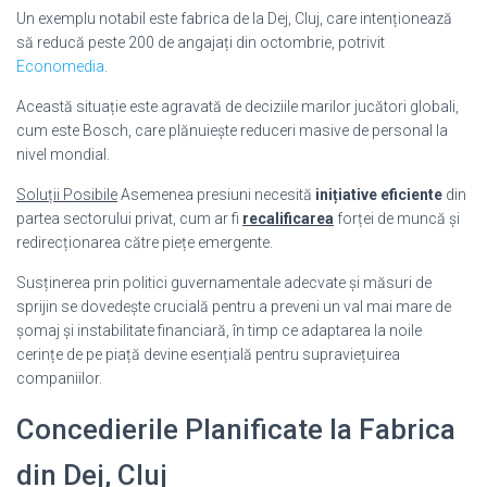
Un exemplu notabil este fabrica de la Dej, Cluj, care intenționează
să reducă peste 200 de angajați din octombrie, potrivit
Economedia
.
Această situație este agravată de deciziile marilor jucători globali,
cum este Bosch, care plănuiește reduceri masive de personal la
nivel mondial.
Soluții Posibile
Asemenea presiuni necesită
inițiative eficiente
din
partea sectorului privat, cum ar fi
recalificarea
forței de muncă și
redirecționarea către piețe emergente.
Susținerea prin politici guvernamentale adecvate și măsuri de
sprijin se dovedește crucială pentru a preveni un val mai mare de
șomaj și instabilitate financiară, în timp ce adaptarea la noile
cerințe de pe piață devine esențială pentru supraviețuirea
companiilor.
Concedierile Planificate la Fabrica
din Dej, Cluj