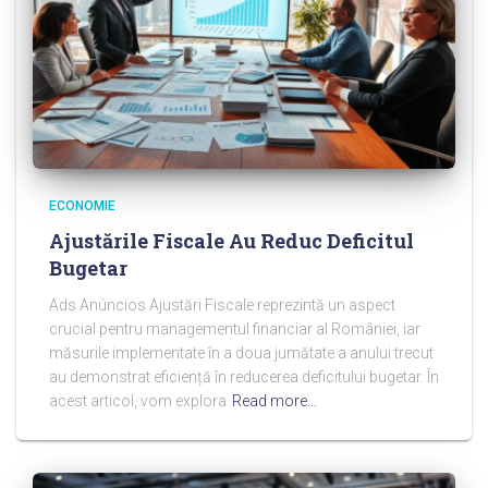
ECONOMIE
Ajustările Fiscale Au Reduc Deficitul
Bugetar
Ads Anúncios Ajustări Fiscale reprezintă un aspect
crucial pentru managementul financiar al României, iar
măsurile implementate în a doua jumătate a anului trecut
au demonstrat eficiență în reducerea deficitului bugetar. În
acest articol, vom explora
Read more…