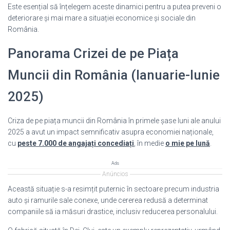
Este esențial să înțelegem aceste dinamici pentru a putea preveni o
deteriorare și mai mare a situației economice și sociale din
România.
Panorama Crizei de pe Piața
Muncii din România (Ianuarie-Iunie
2025)
Criza de pe piața muncii din România în primele șase luni ale anului
2025 a avut un impact semnificativ asupra economiei naționale,
cu
peste 7.000 de angajați concediați
, în medie
o mie pe lună
.
Ads
Anúncios
Această situație s-a resimțit puternic în sectoare precum industria
auto și ramurile sale conexe, unde cererea redusă a determinat
companiile să ia măsuri drastice, inclusiv reducerea personalului.