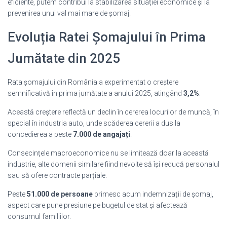
eficiente, putem contribui la stabilizarea situației economice și la
prevenirea unui val mai mare de șomaj.
Evoluția Ratei Șomajului în Prima
Jumătate din 2025
Rata șomajului din România a experimentat o creștere
semnificativă în prima jumătate a anului 2025, atingând
3,2%
.
Această creștere reflectă un declin în cererea locurilor de muncă, în
special în industria auto, unde scăderea cererii a dus la
concedierea a peste
7.000 de angajați
.
Consecințele macroeconomice nu se limitează doar la această
industrie, alte domenii similare fiind nevoite să își reducă personalul
sau să ofere contracte parțiale.
Peste
51.000 de persoane
primesc acum indemnizații de șomaj,
aspect care pune presiune pe bugetul de stat și afectează
consumul familiilor.