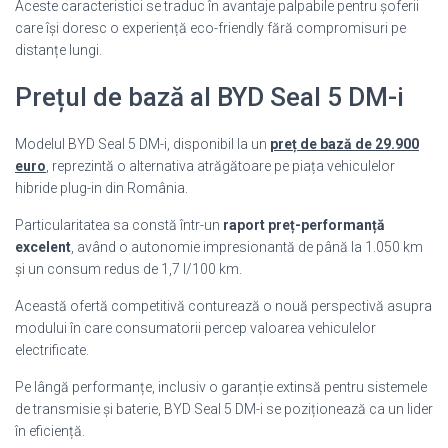
Aceste caracteristici se traduc în avantaje palpabile pentru șoferii
care își doresc o experiență eco-friendly fără compromisuri pe
distanțe lungi.
Prețul de bază al BYD Seal 5 DM-i
Modelul BYD Seal 5 DM-i, disponibil la un
preț de bază de 29.900
euro
, reprezintă o alternativa atrăgătoare pe piața vehiculelor
hibride plug-in din România.
Particularitatea sa constă într-un
raport preț-performanță
excelent
, având o autonomie impresionantă de până la 1.050 km
și un consum redus de 1,7 l/100 km.
Această ofertă competitivă conturează o nouă perspectivă asupra
modului în care consumatorii percep valoarea vehiculelor
electrificate.
Pe lângă performanțe, inclusiv o garanție extinsă pentru sistemele
de transmisie și baterie, BYD Seal 5 DM-i se poziționează ca un lider
în eficiență.