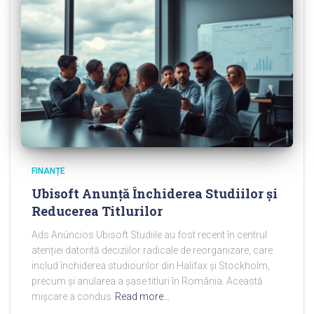
FINANȚE
Ubisoft Anunță Închiderea Studiilor și
Reducerea Titlurilor
Ads Anúncios Ubisoft Studiile au fost recent în centrul
atenției datorită deciziilor radicale de reorganizare, care
includ închiderea studiourilor din Halifax și Stockholm,
precum și anularea a șase titluri în România. Această
mișcare a condus
Read more…