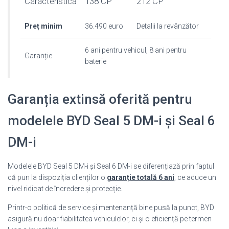
Caracteristică
138 CP
212 CP
Preț minim
36.490 euro
Detalii la revânzător
6 ani pentru vehicul, 8 ani pentru
Garanție
baterie
Garanția extinsă oferită pentru
modelele BYD Seal 5 DM-i și Seal 6
DM-i
Modelele BYD Seal 5 DM-i și Seal 6 DM-i se diferențiază prin faptul
că pun la dispoziția clienților o
garanție totală 6 ani
, ce aduce un
nivel ridicat de încredere și protecție.
Printr-o politică de service și mentenanță bine pusă la punct, BYD
asigură nu doar fiabilitatea vehiculelor, ci și o eficiență pe termen