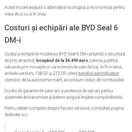
Acest model asigură o alternativă ecologică și economică pentru
viața de zi cu zi în oraș.
Costuri și echipări ale BYD Seal 6
DM-i
Costul și echipările modelului BYD Seal 6 DM-i prezintă o structură
de preț atractivă,
începând de la 36.490 euro
, care își justifică
valoarea prin inovațiile și caracteristicile sale de top. În România,
ambele versiuni, 138 CP și 212 CP, oferă
beneficii semnificative
clienților, de la autonomie mare, la consum redus de combustibil.
Durata de garanție de șase ani și protecția de opt ani pentru
sistemele de transmisie și baterie asigură liniștea cumpărătorilor.
Pentru detalii complete despre fiecare versiune, consultați pagina
dedicată
aici
.