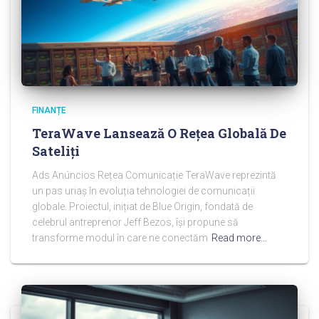
FINANȚE
TeraWave Lansează O Rețea Globală De
Sateliți
Ads Anúncios Rețea Comunicație TeraWave reprezintă
un pas uriaș în evoluția tehnologiei de comunicații
globale. Proiectul, inițiat de Blue Origin, fondată de
celebrul antreprenor Jeff Bezos, își propune să
transforme modul în care ne conectăm
Read more…