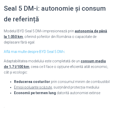
Seal 5 DM-i: autonomie și consum
de referință
Modelul BYD Seal 5 DM-i impresionează prin
autonomia de până
la 1.050 km
, oferind șoferilor din România o capacitate de
deplasare fără egal.
Află mai multe despre BYD Seal 5 DM-i
.
Adaptabilitatea modelului este completată de un
consum mediu
de 1,7 l/100 km
, ceea ce îl face o opțiune eficientă atât economic,
cât și ecologic:
Reducerea costurilor
prin consumul minim de combustibil
Emisii poluante scăzute
, susținând protecția mediului
Economii pe termen lung
datorită autonomiei extinse
.