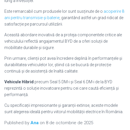
lung a investiției.
Este remarcabil cum produsele lor sunt susținute de o
acoperire 8
ani pentru transmisie și baterie
, garantând astfel un grad ridicat de
satisfacție pe parcursul utilizării.
Această abordare inovativă de a proteja componentele critice ale
vehiculului reflectă angajamentul BYD de a oferi soluții de
mobilitate durabile și sigure.
Prin urmare, clienții pot avea încredere deplină în performanțele și
durabilitatea vehiculelor lor, știind că se bucură de protecție
continuă și de asistență de înaltă calitate.
Vehicule Hibrid
precum Seal 5 DM-i și Seal 6 DM-i de la BYD
reprezintă o soluție inovatoare pentru cei care caută eficiență și
performanță.
Cu specificații impresionante și garanții extinse, aceste modele
sunt alegerea ideală pentru viitorul mobilității electrice în România.
Published by
Ana
on
8 de octombrie de 2025