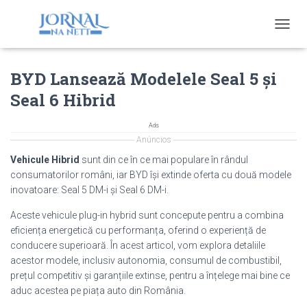
T
O
G
BYD Lansează Modelele Seal 5 și
G
L
Seal 6 Hibrid
E
N
A
Ads
V
Anúncios
I
Vehicule Hibrid
sunt din ce în ce mai populare în rândul
G
consumatorilor români, iar BYD își extinde oferta cu două modele
A
inovatoare: Seal 5 DM-i și Seal 6 DM-i.
T
I
Aceste vehicule plug-in hybrid sunt concepute pentru a combina
O
eficiența energetică cu performanța, oferind o experiență de
N
conducere superioară. În acest articol, vom explora detaliile
acestor modele, inclusiv autonomia, consumul de combustibil,
prețul competitiv și garanțiile extinse, pentru a înțelege mai bine ce
aduc acestea pe piața auto din România.