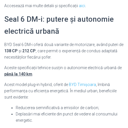
Accesează mai multe detalii și specificații
aici
.
Seal 6 DM-i: putere și autonomie
electrică urbană
BYD Seal 6 DM-i oferă două variante de motorizare, având puteri de
138 CP
și
212 CP
, care permit o experiență de condus adaptată
necesităților fiecărui șofer.
Aceste specificații tehnice susțin o autonomie electrică urbană de
până la 140 km
.
Acest model plug-in hybrid, oferit de
BYD Timișoara
, îmbină
performanța cu eficiența energetică. În mediul urban, beneficiile
sunt evidente:
Reducerea semnificativă a emisiilor de carbon;
Deplasări mai eficiente din punct de vedere al consumului
energetic.