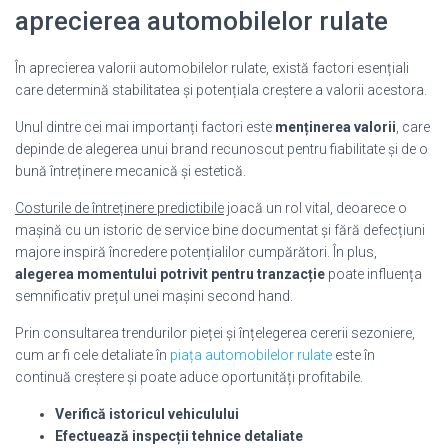
aprecierea automobilelor rulate
În aprecierea valorii automobilelor rulate, există factori esențiali
care determină stabilitatea și potențiala creștere a valorii acestora.
Unul dintre cei mai importanți factori este
menținerea valorii
, care
depinde de alegerea unui brand recunoscut pentru fiabilitate și de o
bună întreținere mecanică și estetică.
Costurile de întreținere predictibile
joacă un rol vital, deoarece o
mașină cu un istoric de service bine documentat și fără defecțiuni
majore inspiră încredere potențialilor cumpărători. În plus,
alegerea momentului potrivit pentru tranzacție
poate influența
semnificativ prețul unei mașini second hand.
Prin consultarea trendurilor pieței și înțelegerea cererii sezoniere,
cum ar fi cele detaliate în
piața automobilelor rulate
este în
continuă creștere și poate aduce oportunități profitabile.
Verifică istoricul vehiculului
Efectuează inspecții tehnice detaliate