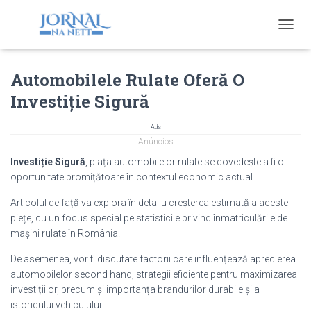
T
O
G
Automobilele Rulate Oferă O
G
L
Investiție Sigură
E
N
A
Ads
V
Anúncios
I
Investiție Sigură
, piața automobilelor rulate se dovedește a fi o
G
oportunitate promițătoare în contextul economic actual.
A
T
Articolul de față va explora în detaliu creșterea estimată a acestei
I
piețe, cu un focus special pe statisticile privind înmatriculările de
O
mașini rulate în România.
N
De asemenea, vor fi discutate factorii care influențează aprecierea
automobilelor second hand, strategii eficiente pentru maximizarea
investițiilor, precum și importanța brandurilor durabile și a
istoricului vehiculului.