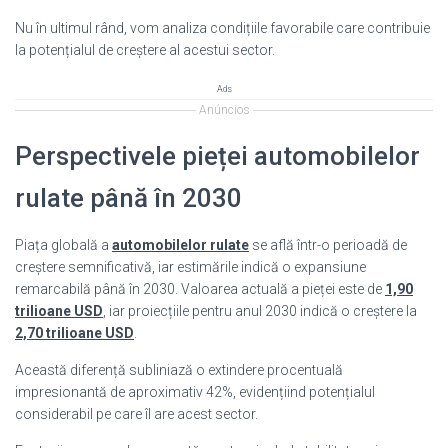
Nu în ultimul rând, vom analiza condițiile favorabile care contribuie
la potențialul de creștere al acestui sector.
Ads
Anúncios
Perspectivele pieței automobilelor
rulate până în 2030
Piața globală a
automobilelor rulate
se află într-o perioadă de
creștere semnificativă, iar estimările indică o expansiune
remarcabilă până în 2030. Valoarea actuală a pieței este de
1,90
trilioane USD
, iar proiecțiile pentru anul 2030 indică o creștere la
2,70 trilioane USD
.
Această diferență subliniază o extindere procentuală
impresionantă de aproximativ 42%, evidențiind potențialul
considerabil pe care îl are acest sector.