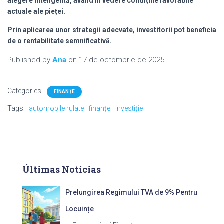
alegere inteligentă, având în vedere condițiile favorabile
actuale ale pieței.
Prin aplicarea unor strategii adecvate, investitorii pot beneficia
de o rentabilitate semnificativă.
Published by
Ana
on
17 de octombrie de 2025
Categories:
FINANȚE
Tags:
automobile rulate
finanțe
investiție
Últimas Notícias
Prelungirea Regimului TVA de 9% Pentru
Locuințe