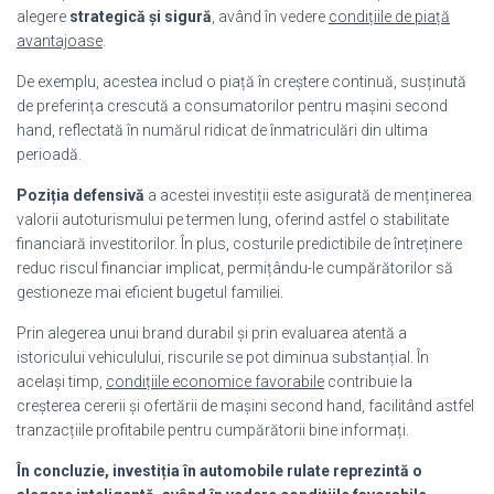
alegere
strategică și sigură
, având în vedere
condițiile de piață
avantajoase
.
De exemplu, acestea includ o piață în creștere continuă, susținută
de preferința crescută a consumatorilor pentru mașini second
hand, reflectată în numărul ridicat de înmatriculări din ultima
perioadă.
Poziția defensivă
a acestei investiții este asigurată de menținerea
valorii autoturismului pe termen lung, oferind astfel o stabilitate
financiară investitorilor. În plus, costurile predictibile de întreținere
reduc riscul financiar implicat, permițându-le cumpărătorilor să
gestioneze mai eficient bugetul familiei.
Prin alegerea unui brand durabil și prin evaluarea atentă a
istoricului vehiculului, riscurile se pot diminua substanțial. În
același timp,
condițiile economice favorabile
contribuie la
creșterea cererii și ofertării de mașini second hand, facilitând astfel
tranzacțiile profitabile pentru cumpărătorii bine informați.
În concluzie, investiția în automobile rulate reprezintă o