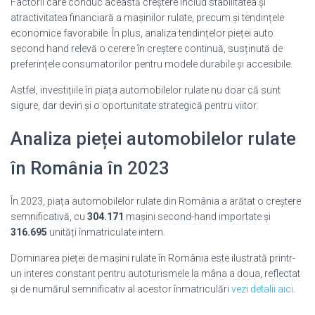
Factorii care conduc această creștere includ stabilitatea și
atractivitatea financiară a mașinilor rulate, precum și tendințele
economice favorabile. În plus, analiza tendințelor pieței auto
second hand relevă o cerere în creștere continuă, susținută de
preferințele consumatorilor pentru modele durabile și accesibile.
Astfel, investițiile în piața automobilelor rulate nu doar că sunt
sigure, dar devin și o oportunitate strategică pentru viitor.
Analiza pieței automobilelor rulate
în România în 2023
În 2023, piața automobilelor rulate din România a arătat o creștere
semnificativă, cu
304.171
mașini second-hand importate și
316.695
unități înmatriculate intern.
Dominarea pieței de mașini rulate în România este ilustrată printr-
un interes constant pentru autoturismele la mâna a doua, reflectat
și de numărul semnificativ al acestor înmatriculări
vezi detalii aici
.