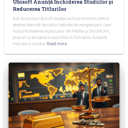
Ubisoft Anunță Închiderea Studiilor și
Reducerea Titlurilor
Ads Anúncios Ubisoft Studiile au fost recent în centrul
atenției datorită deciziilor radicale de reorganizare, care
includ închiderea studiourilor din Halifax și Stockholm,
precum și anularea a șase titluri în România. Această
mișcare a condus
Read more…