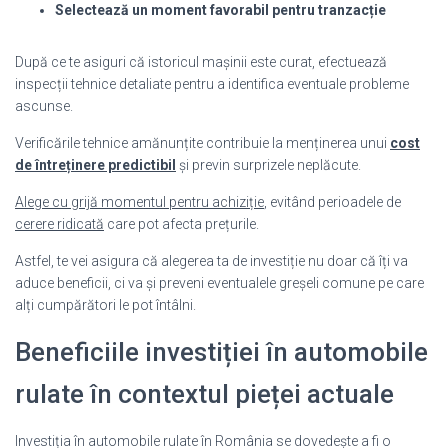
Selectează un moment favorabil pentru tranzacție
După ce te asiguri că istoricul mașinii este curat, efectuează
inspecții tehnice detaliate pentru a identifica eventuale probleme
ascunse.
Verificările tehnice amănunțite contribuie la menținerea unui
cost
de întreținere predictibil
și previn surprizele neplăcute.
Alege cu grijă momentul pentru achiziție
, evitând perioadele de
cerere ridicată
care pot afecta prețurile.
Astfel, te vei asigura că alegerea ta de investiție nu doar că îți va
aduce beneficii, ci va și preveni eventualele greșeli comune pe care
alți cumpărători le pot întâlni.
Beneficiile investiției în automobile
rulate în contextul pieței actuale
Investiția în automobile rulate în România se dovedește a fi o