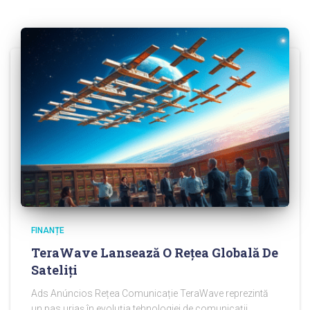
FINANȚE
TeraWave Lansează O Rețea Globală De
Sateliți
Ads Anúncios Rețea Comunicație TeraWave reprezintă
un pas uriaș în evoluția tehnologiei de comunicații