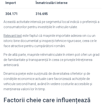
Import
Înmatriculări interne
304.171
316.695
Această activitate intensă pe segmentul local indică o preferință a
consumatorilor pentru investițiile în vehicule rulate.
Relevant text
este faptul că mașinile importate adesea vin cu un
istoric bine documentat și inspecții tehnice riguroase, ceea ce le
face atractive pentru cumpărătorii români.
Pe de altă parte, mașinile reînmatriculate în intern pot oferi un grad
de familiaritate și transparență în ceea ce privește întreținerea
anterioară.
Dinamica pieței este susținută de diversitatea ofertelor și de
condițiile economice actuale care favorizează achizițiile de
vehicule second-hand, având în vedere costurile accesibile și
menținerea valorii lor în timp.
Factorii cheie care influențează