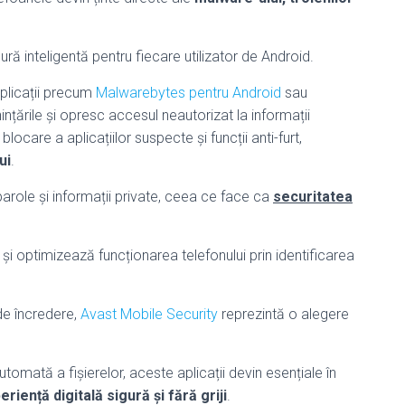
sură inteligentă pentru fiecare utilizator de Android.
aplicații precum
Malwarebytes pentru Android
sau
țările și opresc accesul neautorizat la informații
 blocare a aplicațiilor suspecte și funcții anti-furt,
ui
.
arole și informații private, ceea ce face ca
securitatea
ci și optimizează funcționarea telefonului prin identificarea
 de încredere,
Avast Mobile Security
reprezintă o alegere
utomată a fișierelor, aceste aplicații devin esențiale în
eriență digitală sigură și fără griji
.