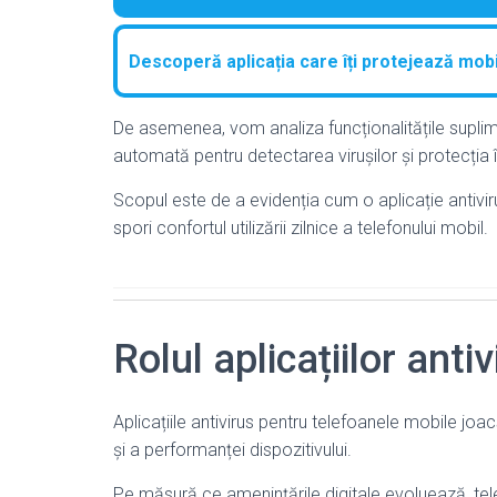
Descoperă aplicația care îți protejează mob
De asemenea, vom analiza funcționalitățile suplim
automată pentru detectarea virușilor și protecția 
Scopul este de a evidenția cum o aplicație antivi
spori confortul utilizării zilnice a telefonului mobil.
Rolul aplicațiilor ant
Aplicațiile antivirus pentru telefoanele mobile joac
și a performanței dispozitivului.
Pe măsură ce amenințările digitale evoluează, tel