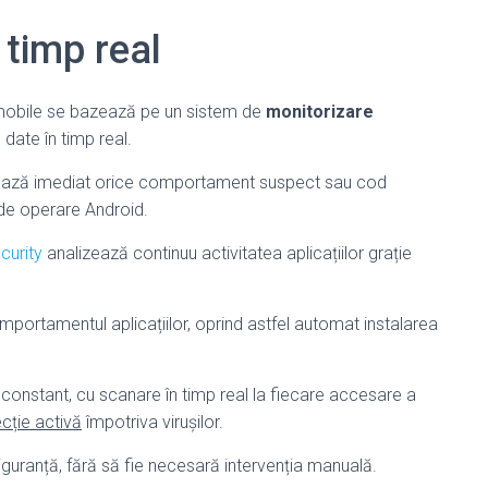
 timp real
 mobile se bazează pe un sistem de
monitorizare
de date în timp real.
tează imediat orice comportament suspect sau cod
l de operare Android.
curity
analizează continuu activitatea aplicațiilor grație
mportamentul aplicațiilor, oprind astfel automat instalarea
 constant, cu scanare în timp real la fiecare accesare a
cție activă
împotriva virușilor.
 siguranță, fără să fie necesară intervenția manuală.