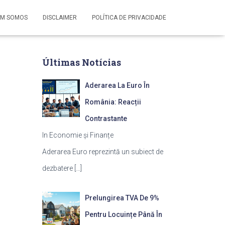
M SOMOS
DISCLAIMER
POLÍTICA DE PRIVACIDADE
Últimas Notícias
Aderarea La Euro În
România: Reacții
Contrastante
In Economie și Finanțe
Aderarea Euro reprezintă un subiect de
dezbatere
[…]
Prelungirea TVA De 9%
Pentru Locuințe Până În