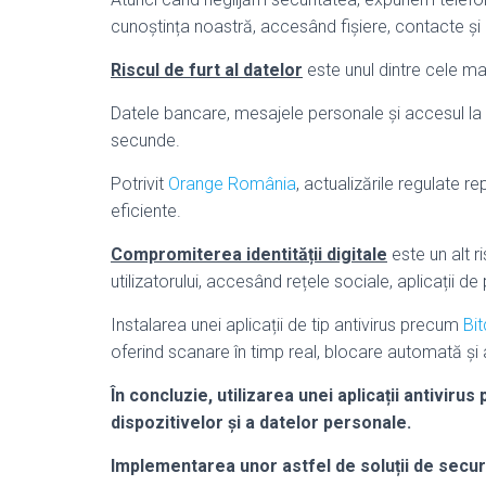
cunoștința noastră, accesând fișiere, contacte și 
Riscul de furt al datelor
este unul dintre cele ma
Datele bancare, mesajele personale și accesul la 
secunde.
Potrivit
Orange România
, actualizările regulate r
eficiente.
Compromiterea identității digitale
este un alt 
utilizatorului, accesând rețele sociale, aplicații de 
Instalarea unei aplicații de tip antivirus precum
Bi
oferind scanare în timp real, blocare automată și a
În concluzie, utilizarea unei aplicații antivir
dispozitivelor și a datelor personale.
Implementarea unor astfel de soluții de securi