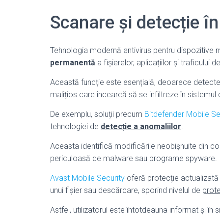
Scanare și detecție în
Tehnologia modernă antivirus pentru dispozitive
permanentă
a fișierelor, aplicațiilor și traficului 
Această funcție este esențială, deoarece detec
malițios care încearcă să se infiltreze în sistemu
De exemplu, soluții precum
Bitdefender Mobile Se
tehnologiei de
detecție a anomaliilor
.
Aceasta identifică modificările neobișnuite din co
periculoasă de malware sau programe spyware.
Avast Mobile Security
oferă protecție actualizată
unui fișier sau descărcare, sporind nivelul de
prote
Astfel, utilizatorul este întotdeauna informat și în