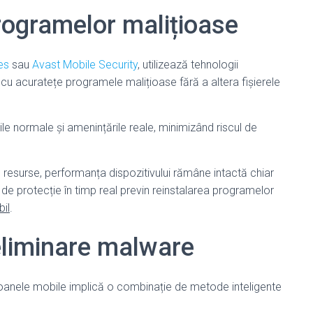
rogramelor malițioase
es
sau
Avast Mobile Security
, utilizează tehnologii
cu acuratețe programele malițioase fără a altera fișierele
ățile normale și amenințările reale, minimizând riscul de
e resurse, performanța dispozitivului rămâne intactă chiar
le de protecție în timp real previn reinstalarea programelor
bil
.
eliminare malware
foanele mobile implică o combinație de metode inteligente