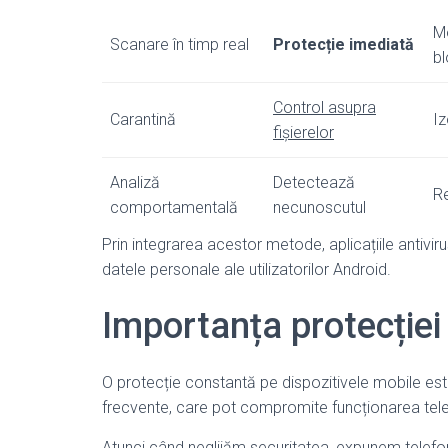
Mo
Scanare în timp real
Protecție imediată
bl
Control asupra
Carantină
Iz
fișierelor
Analiză
Detectează
Re
comportamentală
necunoscutul
Prin integrarea acestor metode, aplicațiile antivi
datele personale ale utilizatorilor Android.
Importanța protecției
O protecție constantă pe dispozitivele mobile este
frecvente, care pot compromite funcționarea telefo
Atunci când neglijăm securitatea, expunem telefonul