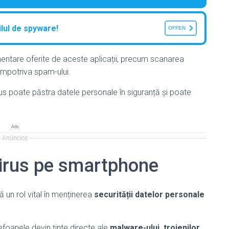
ilul de spyware!
OFFEN
entare oferite de aceste aplicații, precum scanarea
împotriva spam-ului.
rus poate păstra datele personale în siguranță și poate
Ads
Anúncios
ivirus pe smartphone
ă un rol vital în menținerea
securității datelor personale
efoanele devin ținte directe ale
malware-ului, troienilor