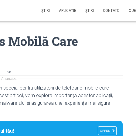
ŞTIRI
APLICAȚIE
ŞTIRI
CONTATO
QUE
us Mobilă Care
Ads
Anúncios
în special pentru utilizatorii de telefoane mobile care
cest articol, vom explora importanța acestor aplicații,
alware-ului și asigurarea unei experiențe mai sigure
ul tău!
OFFEN