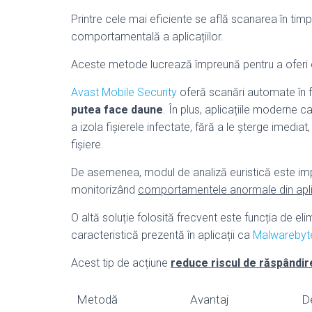
Printre cele mai eficiente se află scanarea în timp 
comportamentală a aplicațiilor.
Aceste metode lucrează împreună pentru a oferi o
Avast Mobile Security
oferă scanări automate în 
putea face daune
. În plus, aplicațiile moderne c
a izola fișierele infectate, fără a le șterge imediat
fișiere.
De asemenea, modul de analiză euristică este i
monitorizând
comportamentele anormale din apli
O altă soluție folosită frecvent este funcția de el
caracteristică prezentă în aplicații ca
Malwarebyt
Acest tip de acțiune
reduce riscul de răspândir
Metodă
Avantaj
D