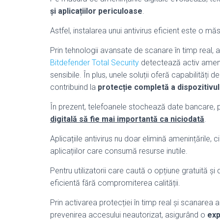
și aplicațiilor periculoase
.
Astfel, instalarea unui antivirus eficient este o mă
Prin tehnologii avansate de scanare în timp real, 
Bitdefender Total Security
detectează activ amenin
sensibile. În plus, unele soluții oferă capabilități de
contribuind la
protecție completă a dispozitivul
În prezent, telefoanele stochează date bancare, p
digitală să fie mai importantă ca niciodată
.
Aplicațiile antivirus nu doar elimină amenințările, 
aplicațiilor care consumă resurse inutile.
Pentru utilizatorii care caută o opțiune gratuită și
eficientă fără compromiterea calității.
Prin activarea protecției în timp real și scanarea a
prevenirea accesului neautorizat, asigurând o
exp