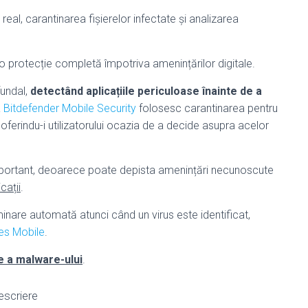
real, carantinarea fișierelor infectate și analizarea
 protecție completă împotriva amenințărilor digitale.
fundal,
detectând aplicațiile periculoase înainte de a
a
Bitdefender Mobile Security
folosesc carantinarea pentru
, oferindu-i utilizatorului ocazia de a decide asupra acelor
mportant, deoarece poate depista amenințări necunoscute
cații
.
iminare automată atunci când un virus este identificat,
es Mobile
.
e a malware-ului
.
escriere