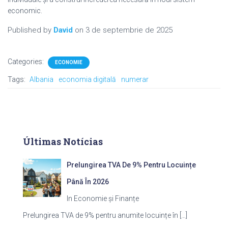
economic.
Published by
David
on
3 de septembrie de 2025
Categories:
ECONOMIE
Tags:
Albania
economia digitală
numerar
Últimas Notícias
Prelungirea TVA De 9% Pentru Locuințe
Până În 2026
In Economie și Finanțe
Prelungirea TVA de 9% pentru anumite locuințe în
[…]