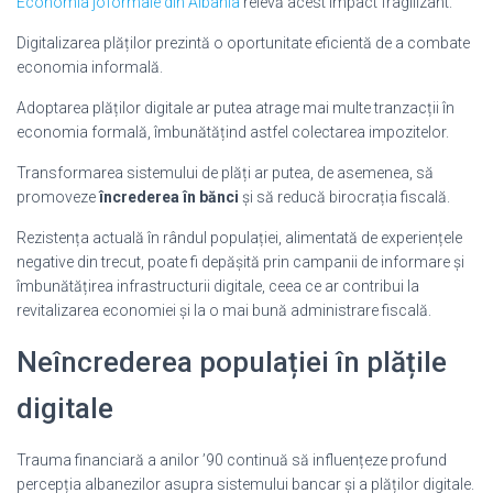
Economia joformale din Albania
relevă acest impact fragilizant.
Digitalizarea plăților prezintă o oportunitate eficientă de a combate
economia informală.
Adoptarea plăților digitale ar putea atrage mai multe tranzacții în
economia formală, îmbunătățind astfel colectarea impozitelor.
Transformarea sistemului de plăți ar putea, de asemenea, să
promoveze
încrederea în bănci
și să reducă birocrația fiscală.
Rezistența actuală în rândul populației, alimentată de experiențele
negative din trecut, poate fi depășită prin campanii de informare și
îmbunătățirea infrastructurii digitale, ceea ce ar contribui la
revitalizarea economiei și la o mai bună administrare fiscală.
Neîncrederea populației în plățile
digitale
Trauma financiară a anilor ’90 continuă să influențeze profund
percepția albanezilor asupra sistemului bancar și a plăților digitale.