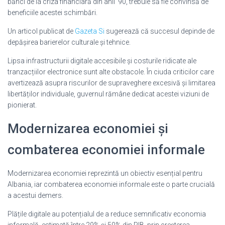
bănci de la criza financiară din anii ’90, trebuie să fie convinsă de
beneficiile acestei schimbări.
Un articol publicat de
Gazeta Si
sugerează că succesul depinde de
depășirea barierelor culturale și tehnice.
Lipsa infrastructurii digitale accesibile și costurile ridicate ale
tranzacțiilor electronice sunt alte obstacole. În ciuda criticilor care
avertizează asupra riscurilor de supraveghere excesivă și limitarea
libertăților individuale, guvernul rămâne dedicat acestei viziuni de
pionierat.
Modernizarea economiei și
combaterea economiei informale
Modernizarea economiei reprezintă un obiectiv esențial pentru
Albania, iar combaterea economiei informale este o parte crucială
a acestui demers.
Plățile digitale au potențialul de a reduce semnificativ economia
informală, estimată între 29% și 50% din PIB, prin creșterea