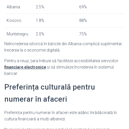
Albania
2.5%
69%
Kosovo
1.8%
88%
Muntenegru
2.0%
75%
Neîncrederea istorică în băncile din Albania complică suplimentar
trecerea la o economie digitală.
Pentru a reuși, țara trebuie să faciliteze accesibilitatea serviciilor
financiare electronice
și să stimuleze încrederea în sistemul
bancar.
Preferința culturală pentru
numerar în afaceri
Preferința pentru numerar în afaceri este adânc înrădăcinată în
cultura financiară a mulți albanezi.