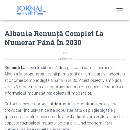
T
O
G
Albania Renunță Complet La
G
L
Numerar Până În 2030
E
N
A
Ads
V
Anúncios
I
Renunță La
ideea tradițională de a gestiona banii în numerar,
G
Albania își propune să devină prima țară din lume care va adopta o
A
economie complet digitală până în 2030. Acest obiectiv ambițios
T
I
vizează modernizarea economiei naționale, reducerea economiei
O
informale și îmbunătățirea colectării impozitelor.
N
Cu toate acestea, procesul de tranziție se confruntă cu diverse
provocări, inclusiv reticența populației față de plățile digitale și
lipsa infrastructurii necesare. În acest articol, vom explora aceste
aspecte esențiale și impactul potențial al unei economii fără
numerar asupra societății albaneze.