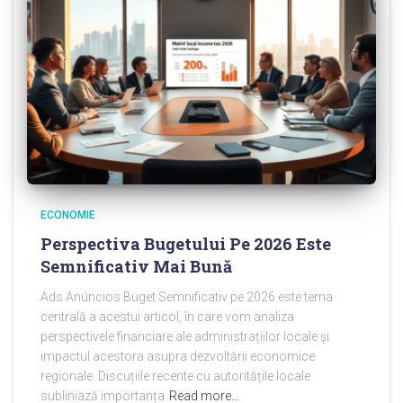
ECONOMIE
Perspectiva Bugetului Pe 2026 Este
Semnificativ Mai Bună
Ads Anúncios Buget Semnificativ pe 2026 este tema
centrală a acestui articol, în care vom analiza
perspectivele financiare ale administrațiilor locale și
impactul acestora asupra dezvoltării economice
regionale. Discuțiile recente cu autoritățile locale
subliniază importanța
Read more…