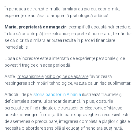
În perioada de tranziție
, multe familii și-au pierdut economiile,
experiențe ce au lăsat o amprentă psihologică adâncă.
Maria, proprietară de magazin
, exemplifică această neîncredere:
în loc să adopte plățile electronice, ea preferă numerarul, temându-
se că o criză similară ar putea rezulta în pierderi financiare
iremediabile.
Lipsa de încredere este alimentată de experiențe personale și de
povestiri tragice din acea perioadă.
Astfel,
mecanismele psihologice de apărare
favorizează
respingerea schimbării tehnologice, văzută ca un risc suplimentar.
Articolul de pe
Istoria bancilor in Albania
ilustrează traumele și
deficiențele sistemului bancar de atunci. În plus, costurile
percepute ca fiind ridicate ale tranzacțiilor electronice întăresc
aceste convingeri. Într-o țară în care supravegherea excesivă este
de asemenea o preocupare, integrarea completă a plăților digitale
necesită o abordare sensibilă și educație financiară susținută.