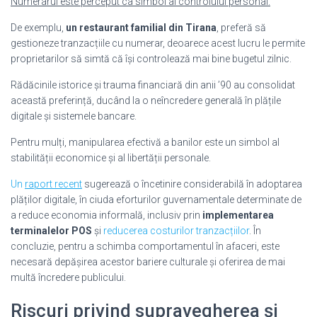
Numerarul este perceput ca simbol al controlului personal.
De exemplu,
un restaurant familial din Tirana
, preferă să
gestioneze tranzacțiile cu numerar, deoarece acest lucru le permite
proprietarilor să simtă că își controlează mai bine bugetul zilnic.
Rădăcinile istorice și trauma financiară din anii ’90 au consolidat
această preferință, ducând la o neîncredere generală în plățile
digitale și sistemele bancare.
Pentru mulți, manipularea efectivă a banilor este un simbol al
stabilității economice și al libertății personale.
Un
raport recent
sugerează o încetinire considerabilă în adoptarea
plăților digitale, în ciuda eforturilor guvernamentale determinate de
a reduce economia informală, inclusiv prin
implementarea
terminalelor POS
și
reducerea costurilor tranzacțiilor
. În
concluzie, pentru a schimba comportamentul în afaceri, este
necesară depășirea acestor bariere culturale și oferirea de mai
multă încredere publicului.
Riscuri privind supravegherea și