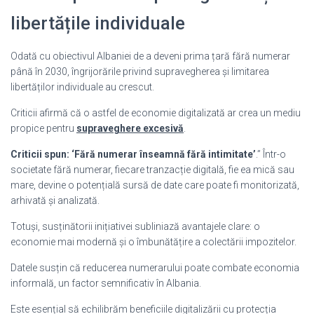
libertățile individuale
Odată cu obiectivul Albaniei de a deveni prima țară fără numerar
până în 2030, îngrijorările privind supravegherea și limitarea
libertăților individuale au crescut.
Criticii afirmă că o astfel de economie digitalizată ar crea un mediu
propice pentru
supraveghere excesivă
.
Criticii spun: ‘Fără numerar înseamnă fără intimitate’
.” Într-o
societate fără numerar, fiecare tranzacție digitală, fie ea mică sau
mare, devine o potențială sursă de date care poate fi monitorizată,
arhivată și analizată.
Totuși, susținătorii inițiativei subliniază avantajele clare: o
economie mai modernă și o îmbunătățire a colectării impozitelor.
Datele susțin că reducerea numerarului poate combate economia
informală, un factor semnificativ în Albania.
Este esențial să echilibrăm beneficiile digitalizării cu protecția