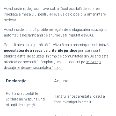
Acest sistem, deși controversat, a făcut posibilă detectarea
imediată a mesajului pentru a-l evalua ca o posibilă amenințare
seriosă.
Acest incident ridică probleme legate de ambiguitatea acuzațiilor,
autoritățile neclarificând ce anume va fi imputat elevului.
Posibilitatea ca o glumă să fie văzută ca o amenințare subliniază
necesitatea de a reevalua criteriile juridice
prin care sunt
stabilite astfel de acuzații. În timp ce comunitatea din Deland este
afectată de această întâmplare, se pune accent pe
relevanța
discuțiilor despre securitatea în școli
.
Declarație
Acțiune
Poliția și autoritățile
Tânărul a fost arestat și cazul a
școlare au răspuns unei
fost investigat în detaliu
situații de urgență