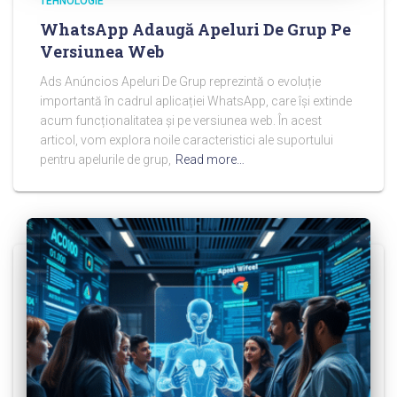
TEHNOLOGIE
WhatsApp Adaugă Apeluri De Grup Pe
Versiunea Web
Ads Anúncios Apeluri De Grup reprezintă o evoluție
importantă în cadrul aplicației WhatsApp, care își extinde
acum funcționalitatea și pe versiunea web. În acest
articol, vom explora noile caracteristici ale suportului
pentru apelurile de grup,
Read more…