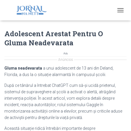
T
O
G
Adolescent Arestat Pentru O
G
L
Gluma Neadevarata
E
N
A
Ads
V
Anúncios
I
Gluma neadevarata
a unui adolescent de 13 ani din Deland,
G
Florida, a dus la o situație alarmantă în campusul școlii.
A
T
După ce tânărul a întrebat ChatGPT cum să-și ucidă prietenul,
I
sistemul de supraveghere al școlii a activat o alertă, atrăgând
O
intervenția poliției. În acest articol, vom explora detalii despre
N
incident, reacția autorităților, rolul sistemului Gaggle în
monitorizarea activității online a elevilor, precum și criticile aduse
de activiștii pentru drepturile la viață privată.
Această situație ridică întrebări importante despre