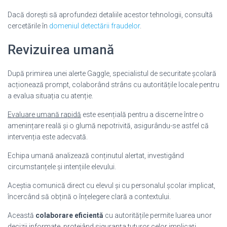
Dacă dorești să aprofundezi detaliile acestor tehnologii, consultă
cercetările în
domeniul detectării fraudelor
.
Revizuirea umană
După primirea unei alerte Gaggle, specialistul de securitate școlară
acționează prompt, colaborând strâns cu autoritățile locale pentru
a evalua situația cu atenție.
Evaluare umană rapidă
este esențială pentru a discerne între o
amenințare reală și o glumă nepotrivită, asigurându-se astfel că
intervenția este adecvată.
Echipa umană analizează conținutul alertat, investigând
circumstanțele și intențiile elevului.
Aceștia comunică direct cu elevul și cu personalul școlar implicat,
încercând să obțină o înțelegere clară a contextului.
Această
colaborare eficientă
cu autoritățile permite luarea unor
decizii informate, protejând siguranța tuturor celor implicați.