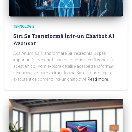
TEHNOLOGIE
Siri Se Transformă Într-un Chatbot AI
Avansat
Ads Anúncios Transformare Siri reprezintă un pas
important în evoluția tehnologiei de asistență vocală. În
acest articol, vom explora detaliile acestei transformări
semnificative, care va transforma Siri dintr-un simplu
executant de comenzi într-un chatbot AI
Read more…