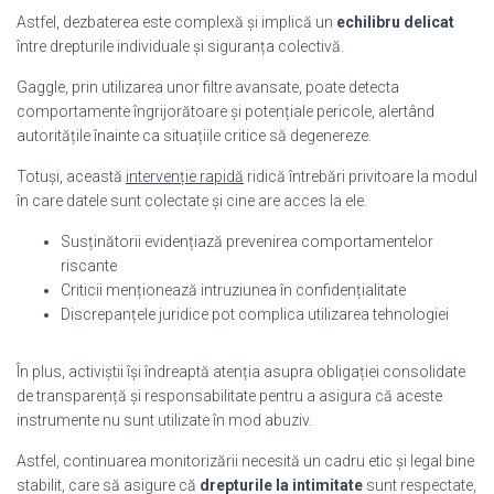
Astfel, dezbaterea este complexă și implică un
echilibru delicat
între drepturile individuale și siguranța colectivă.
Gaggle, prin utilizarea unor filtre avansate, poate detecta
comportamente îngrijorătoare și potențiale pericole, alertând
autoritățile înainte ca situațiile critice să degenereze.
Totuși, această
intervenție rapidă
ridică întrebări privitoare la modul
în care datele sunt colectate și cine are acces la ele.
Susținătorii evidențiază prevenirea comportamentelor
riscante
Criticii menționează intruziunea în confidențialitate
Discrepanțele juridice pot complica utilizarea tehnologiei
În plus, activiștii își îndreaptă atenția asupra obligației consolidate
de transparență și responsabilitate pentru a asigura că aceste
instrumente nu sunt utilizate în mod abuziv.
Astfel, continuarea monitorizării necesită un cadru etic și legal bine
stabilit, care să asigure că
drepturile la intimitate
sunt respectate,