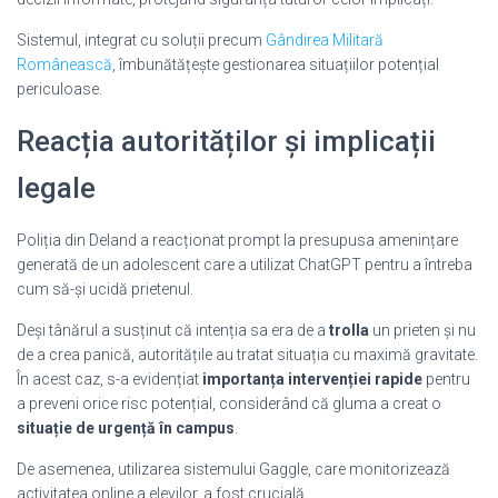
Sistemul, integrat cu soluții precum
Gândirea Militară
Românească
, îmbunătățește gestionarea situațiilor potențial
periculoase.
Reacția autorităților și implicații
legale
Poliția din Deland a reacționat prompt la presupusa amenințare
generată de un adolescent care a utilizat ChatGPT pentru a întreba
cum să-și ucidă prietenul.
Deși tânărul a susținut că intenția sa era de a
trolla
un prieten și nu
de a crea panică, autoritățile au tratat situația cu maximă gravitate.
În acest caz, s-a evidențiat
importanța intervenției rapide
pentru
a preveni orice risc potențial, considerând că gluma a creat o
situație de urgență în campus
.
De asemenea, utilizarea sistemului Gaggle, care monitorizează
activitatea online a elevilor, a fost crucială.