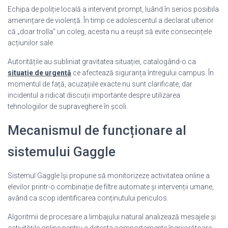
Echipa de poliție locală a intervenit prompt, luând în serios posibila
amenințare de violență. În timp ce adolescentul a declarat ulterior
că „doar trolla” un coleg, acesta nu a reușit să evite consecințele
acțiunilor sale.
Autoritățile au subliniat gravitatea situației, catalogând-o ca
situație de urgență
ce afectează siguranța întregului campus. În
momentul de față, acuzațiile exacte nu sunt clarificate, dar
incidentul a ridicat discuții importante despre utilizarea
tehnologiilor de supraveghere în școli.
Mecanismul de funcționare al
sistemului Gaggle
Sistemul Gaggle își propune să monitorizeze activitatea online a
elevilor printr-o combinație de filtre automate și intervenții umane,
având ca scop identificarea conținutului periculos.
Algoritmii de procesare a limbajului natural analizează mesajele și
activitățile online pentru a detecta comportamente îngrijorătoare