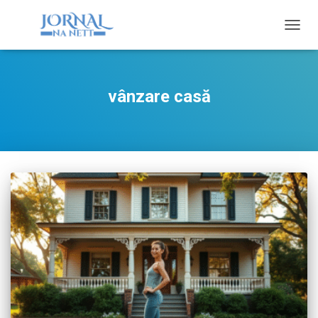
TOGG
NAVIG
vânzare casă