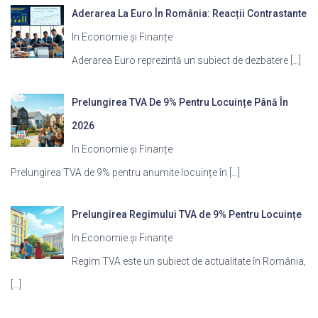
Aderarea La Euro În România: Reacții Contrastante
In Economie și Finanțe
Aderarea Euro reprezintă un subiect de dezbatere
[…]
Prelungirea TVA De 9% Pentru Locuințe Până În
2026
In Economie și Finanțe
Prelungirea TVA de 9% pentru anumite locuințe în
[…]
Prelungirea Regimului TVA de 9% Pentru Locuințe
In Economie și Finanțe
Regim TVA este un subiect de actualitate în România,
[…]