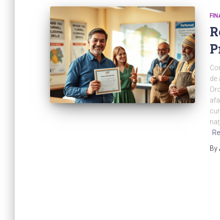
FIN
R
P
Com
de 
Ord
afa
cum
naț
Re
By