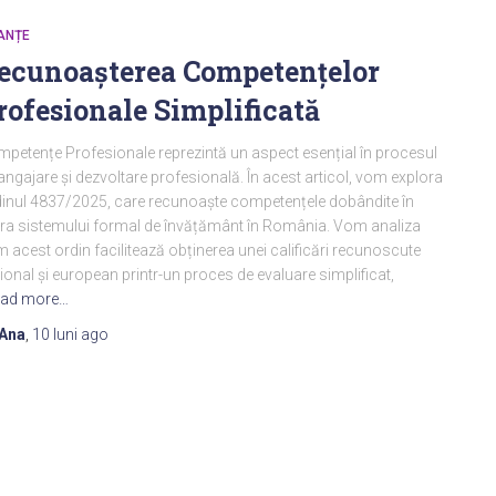
ANȚE
ecunoașterea Competențelor
rofesionale Simplificată
petențe Profesionale reprezintă un aspect esențial în procesul
angajare și dezvoltare profesională. În acest articol, vom explora
inul 4837/2025, care recunoaște competențele dobândite în
ra sistemului formal de învățământ în România. Vom analiza
 acest ordin facilitează obținerea unei calificări recunoscute
ional și european printr-un proces de evaluare simplificat,
ad more…
Ana
,
10 luni
ago