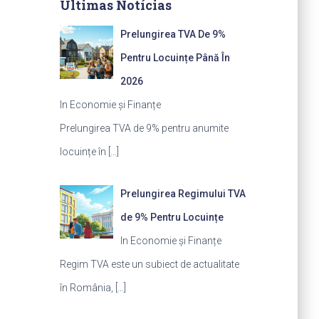
Últimas Notícias
Prelungirea TVA De 9%
Pentru Locuințe Până În
2026
In Economie și Finanțe
Prelungirea TVA de 9% pentru anumite
locuințe în
[…]
Prelungirea Regimului TVA
de 9% Pentru Locuințe
In Economie și Finanțe
Regim TVA este un subiect de actualitate
în România,
[…]