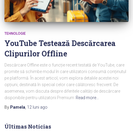
TEHNOLOGIE
YouTube Testează Descărcarea
Clipurilor Offline
Descărcare Offline este o funcție recent testată de YouTube, care
promite să schimbe modul în care utilizatorii consumă conținutul
pe platformă. În acest articol, vom explora detaliile acestei noi
opțiuni, destinată în special celor care călătoresc frecvent. De
asemenea, vom discuta despre diferitele calități de descărcare
disponibile pentru utilizatorii Premium
Read more…
By
Pamela
,
12 luni
ago
Últimas Notícias