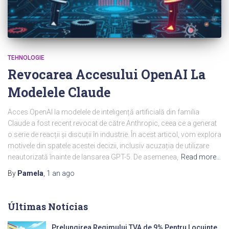
TEHNOLOGIE
Revocarea Accesului OpenAI La
Modelele Claude
Acces OpenAI la modelele de inteligență artificială din familia
Claude a fost recent revocat de către Anthropic, ceea ce a generat
o serie de reacții și discuții în industrie. În acest articol, vom explora
motivele din spatele acestei decizii, inclusiv acuzația de utilizare
neautorizată înainte de lansarea GPT-5. De asemenea,
Read more…
By
Pamela
,
1 an
ago
Últimas Notícias
Prelungirea Regimului TVA de 9% Pentru Locuințe