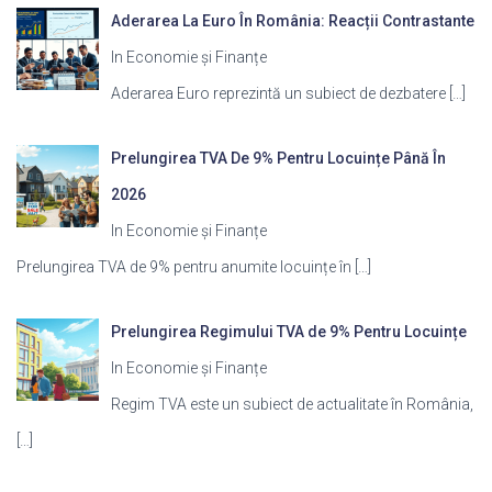
Aderarea La Euro În România: Reacții Contrastante
In Economie și Finanțe
Aderarea Euro reprezintă un subiect de dezbatere
[…]
Prelungirea TVA De 9% Pentru Locuințe Până În
2026
In Economie și Finanțe
Prelungirea TVA de 9% pentru anumite locuințe în
[…]
Prelungirea Regimului TVA de 9% Pentru Locuințe
In Economie și Finanțe
Regim TVA este un subiect de actualitate în România,
[…]