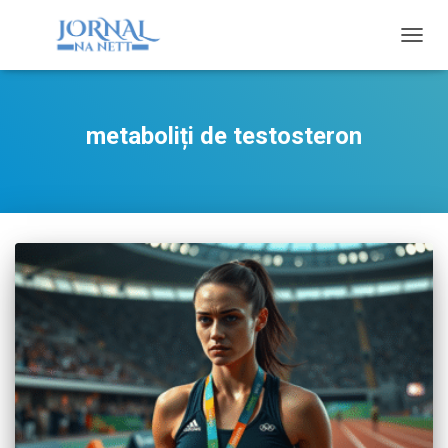
TOGG
NAVIG
metaboliți de testosteron