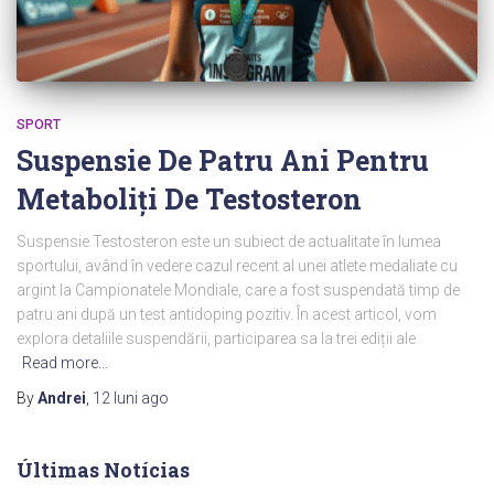
SPORT
Suspensie De Patru Ani Pentru
Metaboliți De Testosteron
Suspensie Testosteron este un subiect de actualitate în lumea
sportului, având în vedere cazul recent al unei atlete medaliate cu
argint la Campionatele Mondiale, care a fost suspendată timp de
patru ani după un test antidoping pozitiv. În acest articol, vom
explora detaliile suspendării, participarea sa la trei ediții ale
Read more…
By
Andrei
,
12 luni
ago
Últimas Notícias